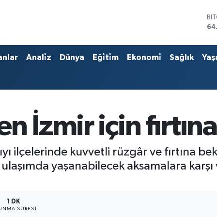
BI
64
DO
47
EU
anlar
Anali̇z
Dünya
Eği̇ti̇m
Ekonomi̇
Sağlık
Yaş
55
ST
64
GR
66
Bİ
 İzmir için fırtına
13
yı ilçelerinde kuvvetli rüzgâr ve fırtına bek
 ulaşımda yaşanabilecek aksamalara karşı v
1 DK
UNMA SÜRESI