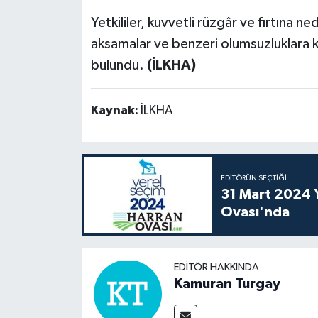
Yetkililer, kuvvetli rüzgâr ve fırtına 
aksamalar ve benzeri olumsuzluklara ka
bulundu.
(İLKHA)
Kaynak:
İLKHA
EDITÖRÜN SEÇTIĞI
31 Mart 2024 Y
Ovası'nda
EDITÖR HAKKINDA
Kamuran Turgay