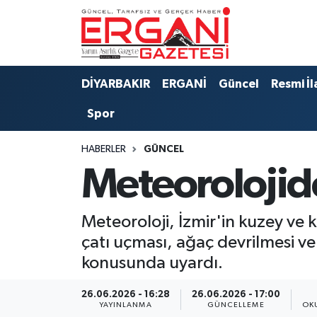
DİYARBAKIR
BİSMİL
Ergani Nöbetçi Eczaneler
DİYARBAKIR
ERGANİ
Güncel
Resmi İl
BAĞLAR
ERGANİ
Ergani Hava Durumu
Spor
Güncel
Ergani Trafik Yoğunluk Haritası
HABERLER
GÜNCEL
Eği̇ti̇m
Süper Lig Puan Durumu ve Fikstür
Meteorolojiden
Resmi İlanlar
Tüm Manşetler
Meteoroloji, İzmir'in kuzey ve kı
Sağlık
Son Dakika Haberleri
çatı uçması, ağaç devrilmesi ve
konusunda uyardı.
Si̇yaset
Haber Arşivi
26.06.2026 - 16:28
26.06.2026 - 17:00
Spor
YAYINLANMA
GÜNCELLEME
OK