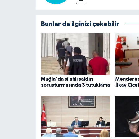
Bunlar da ilginizi çekebilir
Muğla'da silahlı saldırı
Menderes 
soruşturmasında 3 tutuklama
İlkay Çiçe