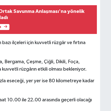
rtak Savunma Anlaşması'na yönelik
ladı
e
zı ilçeleri için kuvvetli rüzgâr ve fırtına
, Bergama, Çeşme, Çiğli, Dikili, Foça,
uvvetli rüzgârın etkili olması bekleniyor.
ızla eseceği, yer yer ise 80 kilometreye kadar
at 10.00 ile 22.00 arasında geçerli olacağı