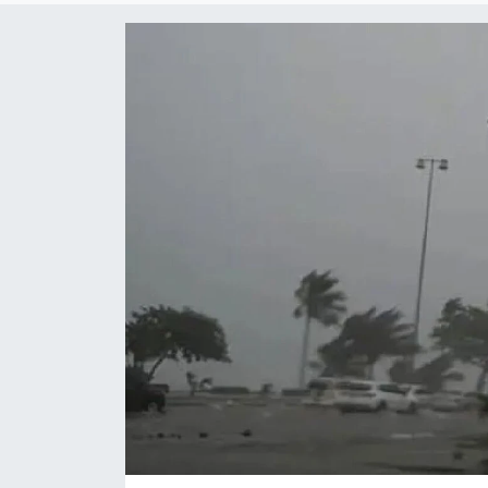
Yaşam
Anali̇z
Bi̇li̇m & Teknoloji̇
Dünya
Eği̇ti̇m