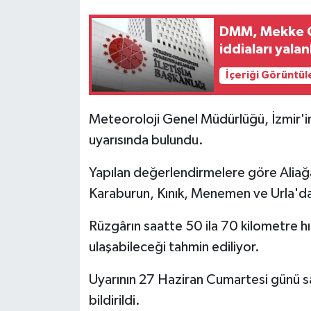
DMM, Mekke O
iddiaları yalan
İçeriği Görüntül
Meteoroloji Genel Müdürlüğü, İzmir'in ba
uyarısında bulundu.
Yapılan değerlendirmelere göre Aliağa
Karaburun, Kınık, Menemen ve Urla'da k
Rüzgârın saatte 50 ila 70 kilometre h
ulaşabileceği tahmin ediliyor.
Uyarının 27 Haziran Cumartesi günü sa
bildirildi.