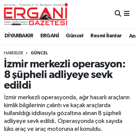
DİYARBAKIR
BİSMİL
Ergani Nöbetçi Eczaneler
DİYARBAKIR
ERGANİ
Güncel
Resmi İlanlar
Ana
BAĞLAR
ERGANİ
Ergani Hava Durumu
HABERLER
GÜNCEL
Güncel
Ergani Trafik Yoğunluk Haritası
İzmir merkezli operasyon:
Eği̇ti̇m
Süper Lig Puan Durumu ve Fikstür
8 şüpheli adliyeye sevk
edildi
Resmi İlanlar
Tüm Manşetler
İzmir merkezli operasyonda, ağır hasarlı araçların
Sağlık
Son Dakika Haberleri
kimlik bilgilerinin çalıntı ve kaçak araçlarda
kullanıldığı iddiasıyla gözaltına alınan 8 şüpheli
Si̇yaset
Haber Arşivi
adliyeye sevk edildi. Operasyonda çok sayıda
lüks araç ve araç motoruna el konuldu.
Spor