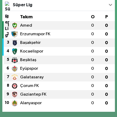
Süper Lig
#
Takım
O
P
1
Amed
0
0
2
Erzurumspor FK
0
0
3
Başakşehir
0
0
4
Kocaelispor
0
0
5
Beşiktaş
0
0
6
Eyüpspor
0
0
7
Galatasaray
0
0
8
Çorum FK
0
0
9
Gaziantep FK
0
0
10
Alanyaspor
0
0