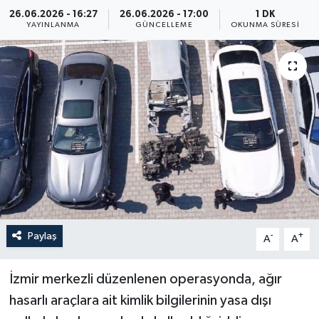
26.06.2026 - 16:27
26.06.2026 - 17:00
1 DK
Yaşam
YAYINLANMA
GÜNCELLEME
OKUNMA SÜRESI
Anali̇z
Bi̇li̇m & Teknoloji̇
Dünya
Eği̇ti̇m
Paylaş
-
+
A
A
İzmir merkezli düzenlenen operasyonda, ağır
hasarlı araçlara ait kimlik bilgilerinin yasa dışı