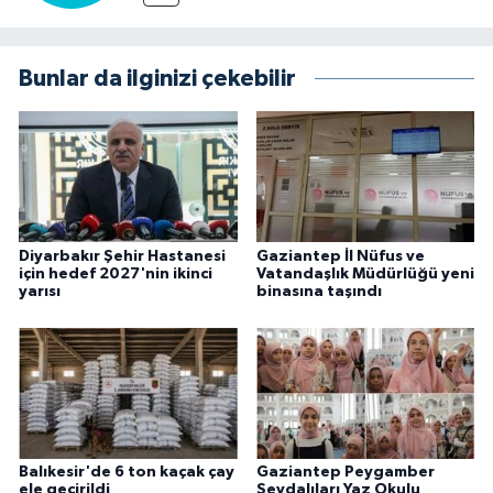
Bunlar da ilginizi çekebilir
Diyarbakır Şehir Hastanesi
Gaziantep İl Nüfus ve
için hedef 2027'nin ikinci
Vatandaşlık Müdürlüğü yeni
yarısı
binasına taşındı
Balıkesir'de 6 ton kaçak çay
Gaziantep Peygamber
ele geçirildi
Sevdalıları Yaz Okulu