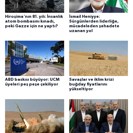
Hiroşima'nın 81. yılı: İnsanlık
İsmail Heniyye:
atom bombasını kınadı,
Sürgünlerden liderliğe,
peki Gazze için ne yaptı?
mücadeleden şehadete
uzanan yol
ABD baskısı büyüyor: UCM
Savaşlar ve iklim krizi
üyeleri peş peşe çekiliyor
buğday fiyatlarını
yükseltiyor