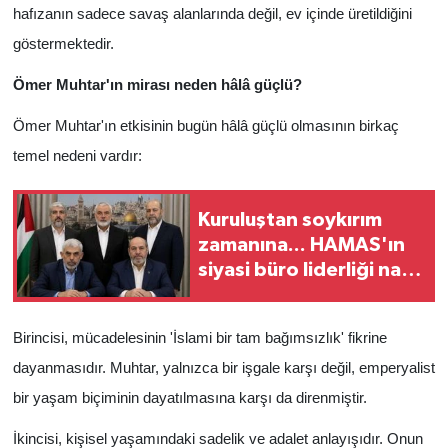
hafızanın sadece savaş alanlarında değil, ev içinde üretildiğini
göstermektedir.
Ömer Muhtar'ın mirası neden hâlâ güçlü?
Ömer Muhtar'ın etkisinin bugün hâlâ güçlü olmasının birkaç
temel nedeni vardır:
Kuruluştan soykırım
zamanına... HAMAS'ın
siyasi büro liderliği nasıl
evrildi?
Birincisi, mücadelesinin 'İslami bir tam bağımsızlık' fikrine
dayanmasıdır. Muhtar, yalnızca bir işgale karşı değil, emperyalist
bir yaşam biçiminin dayatılmasına karşı da direnmiştir.
İkincisi, kişisel yaşamındaki sadelik ve adalet anlayışıdır. Onun