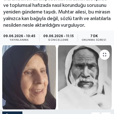
ve toplumsal hafızada nasıl korunduğu sorusunu
Yaşam
yeniden gündeme taşıdı. Muhtar ailesi, bu mirasın
yalnızca kan bağıyla değil, sözlü tarih ve anlatılarla
Anali̇z
nesilden nesle aktarıldığını vurguluyor.
Bi̇li̇m & Teknoloji̇
09.06.2026 - 10:45
09.06.2026 - 11:15
7 DK
YAYINLANMA
GÜNCELLEME
OKUNMA SÜRESI
Dünya
Eği̇ti̇m