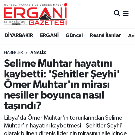
DİYARBAKIR
BİSMİL
Ergani Nöbetçi Eczaneler
DİYARBAKIR
ERGANİ
Güncel
Resmi İlanlar
Ana
BAĞLAR
ERGANİ
Ergani Hava Durumu
HABERLER
ANALIZ
Güncel
Ergani Trafik Yoğunluk Haritası
Selime Muhtar hayatını
Eği̇ti̇m
Süper Lig Puan Durumu ve Fikstür
kaybetti: 'Şehitler Şeyhi'
Ömer Muhtar'ın mirası
Resmi İlanlar
Tüm Manşetler
nesiller boyunca nasıl
Sağlık
Son Dakika Haberleri
taşındı?
Si̇yaset
Haber Arşivi
Libya'da Ömer Muhtar'ın torunlarından Selime
Muhtar'ın hayatını kaybetmesi, 'Şehitler Şeyhi'
Spor
olarak bilinen direniş liderinin mirasının aile içinde