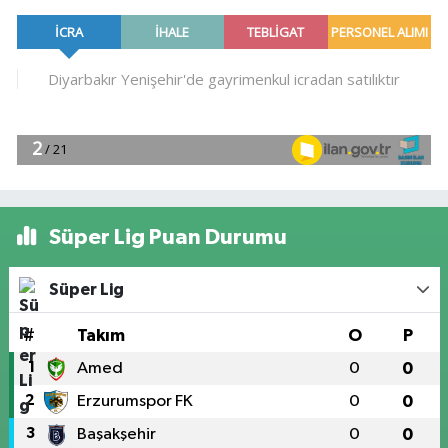
Süper Lig Puan Durumu
Süper Lig
#
Takım
O
P
1
Amed
0
0
2
Erzurumspor FK
0
0
3
Başakşehir
0
0