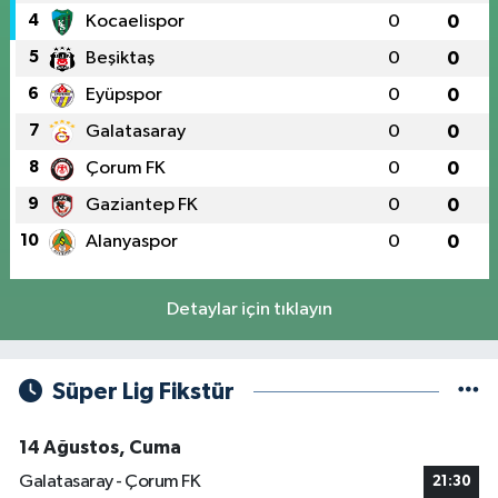
4
Kocaelispor
0
0
5
Beşiktaş
0
0
6
Eyüpspor
0
0
7
Galatasaray
0
0
8
Çorum FK
0
0
9
Gaziantep FK
0
0
10
Alanyaspor
0
0
Detaylar için tıklayın
Süper Lig Fikstür
14 Ağustos, Cuma
Galatasaray - Çorum FK
21:30