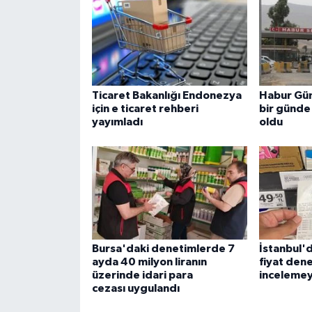
Ticaret Bakanlığı Endonezya
Habur Güm
için e ticaret rehberi
bir günde 
yayımladı
oldu
Bursa'daki denetimlerde 7
İstanbul'
ayda 40 milyon liranın
fiyat dene
üzerinde idari para
incelemey
cezası uygulandı