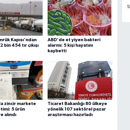
S
rük Kapısı'ndan
ABD'de et yiyen bakteri
2 bin 454 tır çıkışı
alarmı: 5 kişi hayatını
kaybetti
da zincir markete
Ticaret Bakanlığı 80 ülkeye
timi: 5 ürün
yönelik 107 sektörel pazar
e alındı
araştırması hazırladı