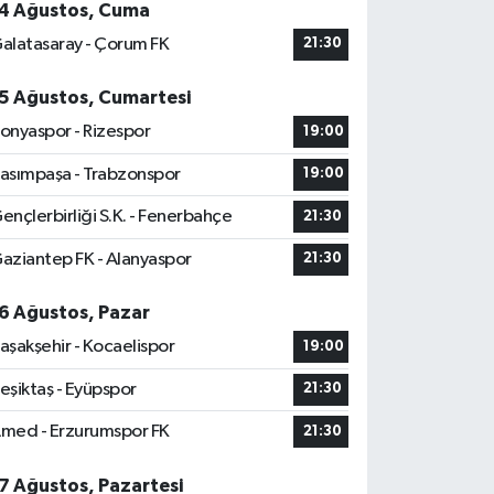
4 Ağustos, Cuma
alatasaray - Çorum FK
21:30
5 Ağustos, Cumartesi
onyaspor - Rizespor
19:00
asımpaşa - Trabzonspor
19:00
ençlerbirliği S.K. - Fenerbahçe
21:30
aziantep FK - Alanyaspor
21:30
6 Ağustos, Pazar
aşakşehir - Kocaelispor
19:00
eşiktaş - Eyüpspor
21:30
med - Erzurumspor FK
21:30
7 Ağustos, Pazartesi