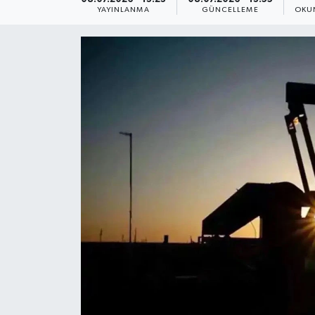
YAYINLANMA
GÜNCELLEME
OKU
Yaşam
Anali̇z
Bi̇li̇m & Teknoloji̇
Dünya
Eği̇ti̇m