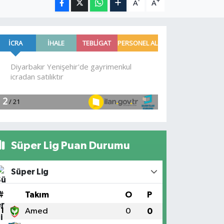
-
+
A
A
Süper Lig Puan Durumu
Süper Lig
#
Takım
O
P
1
Amed
0
0