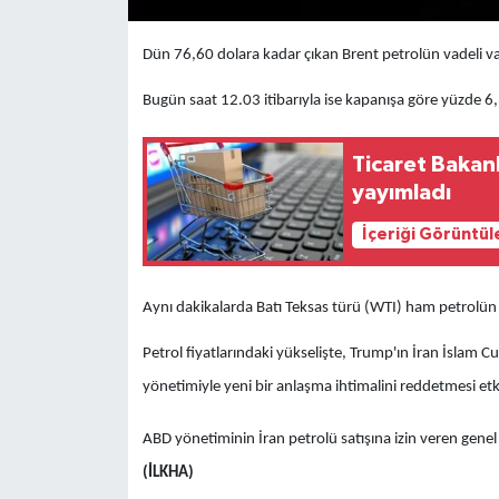
Dün 76,60 dolara kadar çıkan Brent petrolün vadeli var
Bugün saat 12.03 itibarıyla ise kapanışa göre yüzde 6,
Ticaret Bakanl
yayımladı
İçeriği Görüntül
Aynı dakikalarda Batı Teksas türü (WTI) ham petrolün 
Petrol fiyatlarındaki yükselişte, Trump'ın İran İslam C
yönetimiyle yeni bir anlaşma ihtimalini reddetmesi etki
ABD yönetiminin İran petrolü satışına izin veren genel li
(İLKHA)