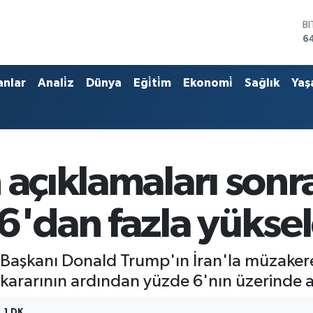
B
6
D
4
E
anlar
Anali̇z
Dünya
Eği̇ti̇m
Ekonomi̇
Sağlık
Yaş
5
S
6
G
6
B
 açıklamaları sonr
1
6'dan fazla yüksel
D Başkanı Donald Trump'ın İran'la müzakere
s kararının ardından yüzde 6'nın üzerinde a
1 DK