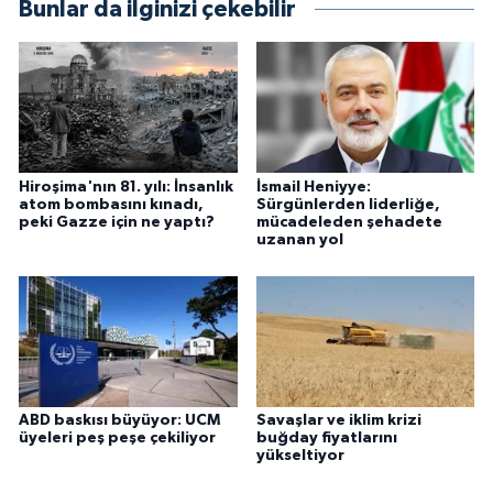
Bunlar da ilginizi çekebilir
Hiroşima'nın 81. yılı: İnsanlık
İsmail Heniyye:
atom bombasını kınadı,
Sürgünlerden liderliğe,
peki Gazze için ne yaptı?
mücadeleden şehadete
uzanan yol
ABD baskısı büyüyor: UCM
Savaşlar ve iklim krizi
üyeleri peş peşe çekiliyor
buğday fiyatlarını
yükseltiyor