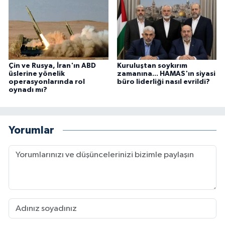
Çin ve Rusya, İran'ın ABD
Kuruluştan soykırım
üslerine yönelik
zamanına... HAMAS'ın siyasi
operasyonlarında rol
büro liderliği nasıl evrildi?
oynadı mı?
Yorumlar