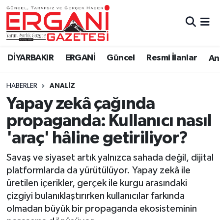
DİYARBAKIR
BİSMİL
Ergani Nöbetçi Eczaneler
DİYARBAKIR
ERGANİ
Güncel
Resmi İlanlar
Ana
BAĞLAR
ERGANİ
Ergani Hava Durumu
HABERLER
ANALIZ
Güncel
Ergani Trafik Yoğunluk Haritası
Yapay zekâ çağında
Eği̇ti̇m
Süper Lig Puan Durumu ve Fikstür
propaganda: Kullanıcı nasıl
'araç' hâline getiriliyor?
Resmi İlanlar
Tüm Manşetler
Savaş ve siyaset artık yalnızca sahada değil, dijital
Sağlık
Son Dakika Haberleri
platformlarda da yürütülüyor. Yapay zekâ ile
üretilen içerikler, gerçek ile kurgu arasındaki
Si̇yaset
Haber Arşivi
çizgiyi bulanıklaştırırken kullanıcılar farkında
olmadan büyük bir propaganda ekosisteminin
Spor