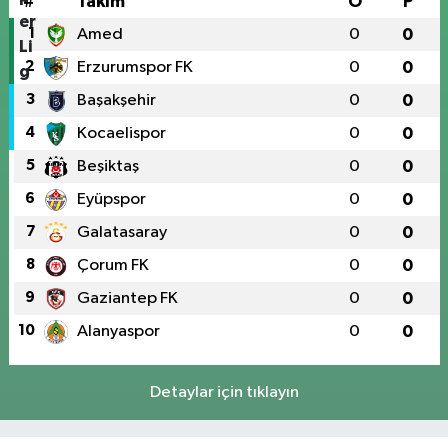
#
Takım
O
P
1
Amed
0
0
2
Erzurumspor FK
0
0
3
Başakşehir
0
0
4
Kocaelispor
0
0
5
Beşiktaş
0
0
6
Eyüpspor
0
0
7
Galatasaray
0
0
8
Çorum FK
0
0
9
Gaziantep FK
0
0
10
Alanyaspor
0
0
Detaylar için tıklayın