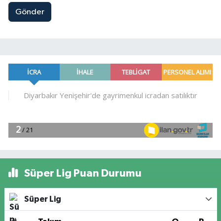
Gönder
Süper Lig Puan Durumu
Süper Lig