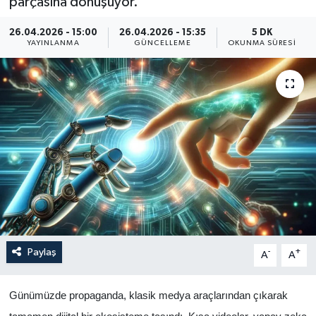
parçasına dönüşüyor.
Yaşam
26.04.2026 - 15:00
26.04.2026 - 15:35
5 DK
YAYINLANMA
GÜNCELLEME
OKUNMA SÜRESI
Anali̇z
Bi̇li̇m & Teknoloji̇
Dünya
Eği̇ti̇m
Paylaş
-
+
A
A
Günümüzde propaganda, klasik medya araçlarından çıkarak