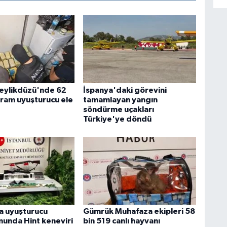
Beylikdüzü'nde 62
İspanya'daki görevini
gram uyuşturucu ele
tamamlayan yangın
söndürme uçakları
Türkiye'ye döndü
a uyuşturucu
Gümrük Muhafaza ekipleri 58
unda Hint keneviri
bin 519 canlı hayvanı