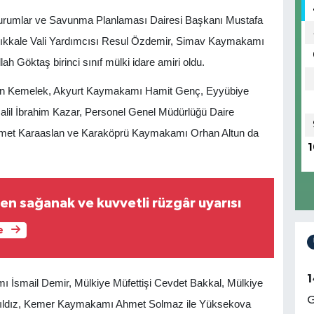
urumlar ve Savunma Planlaması Dairesi Başkanı Mustafa
ırıkkale Vali Yardımcısı Resul Özdemir, Simav Kaymakamı
h Göktaş birinci sınıf mülki idare amiri oldu.
ğan Kemelek, Akyurt Kaymakamı Hamit Genç, Eyyübiye
il İbrahim Kazar, Personel Genel Müdürlüğü Daire
met Karaaslan ve Karaköprü Kaymakamı Orhan Altun da
1
en sağanak ve kuvvetli rüzgâr uyarısı
e
1
 İsmail Demir, Mülkiye Müfettişi Cevdet Bakkal, Mülkiye
G
d Yıldız, Kemer Kaymakamı Ahmet Solmaz ile Yüksekova