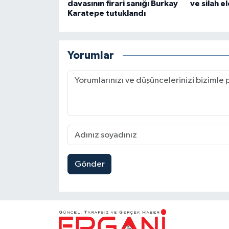
davasının firari sanığı Burkay
ve silah el
Karatepe tutuklandı
Yorumlar
Gönder