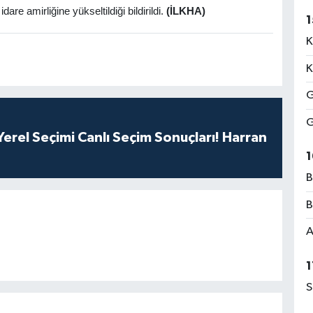
re amirliğine yükseltildiği bildirildi.
(İLKHA)
1
K
K
G
G
erel Seçimi Canlı Seçim Sonuçları! Harran
1
B
B
A
1
S