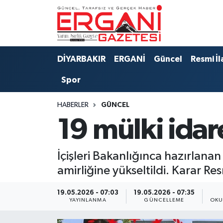
DİYARBAKIR
BİSMİL
Ergani Nöbetçi Eczaneler
DİYARBAKIR
ERGANİ
Güncel
Resmi İl
BAĞLAR
ERGANİ
Ergani Hava Durumu
Spor
Güncel
Ergani Trafik Yoğunluk Haritası
HABERLER
GÜNCEL
Eği̇ti̇m
Süper Lig Puan Durumu ve Fikstür
19 mülki idare
Resmi İlanlar
Tüm Manşetler
İçişleri Bakanlığınca hazırlanan
Sağlık
Son Dakika Haberleri
amirliğine yükseltildi. Karar R
Si̇yaset
Haber Arşivi
19.05.2026 - 07:03
19.05.2026 - 07:35
YAYINLANMA
GÜNCELLEME
OKU
Spor