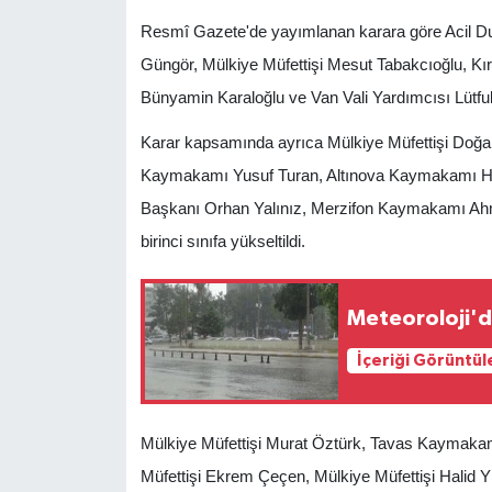
Resmî Gazete'de yayımlanan karara göre Acil D
Güngör, Mülkiye Müfettişi Mesut Tabakcıoğlu, K
Bünyamin Karaloğlu ve Van Vali Yardımcısı Lütfulla
Karar kapsamında ayrıca Mülkiye Müfettişi Do
Kaymakamı Yusuf Turan, Altınova Kaymakamı Hal
Başkanı Orhan Yalınız, Merzifon Kaymakamı Ah
birinci sınıfa yükseltildi.
Meteoroloji'd
İçeriği Görüntül
Mülkiye Müfettişi Murat Öztürk, Tavas Kaymakamı
Müfettişi Ekrem Çeçen, Mülkiye Müfettişi Hali