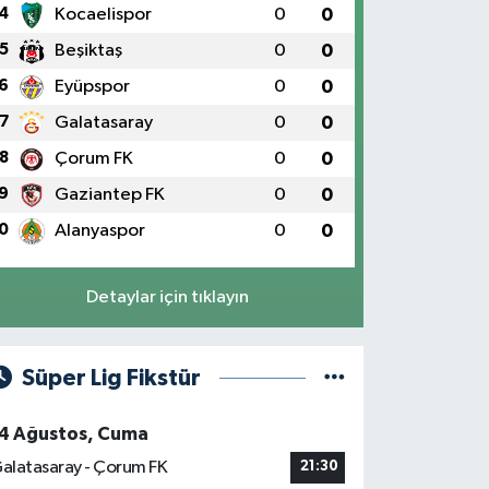
4
Kocaelispor
0
0
5
Beşiktaş
0
0
6
Eyüpspor
0
0
7
Galatasaray
0
0
8
Çorum FK
0
0
9
Gaziantep FK
0
0
0
Alanyaspor
0
0
Detaylar için tıklayın
Süper Lig Fikstür
4 Ağustos, Cuma
alatasaray - Çorum FK
21:30