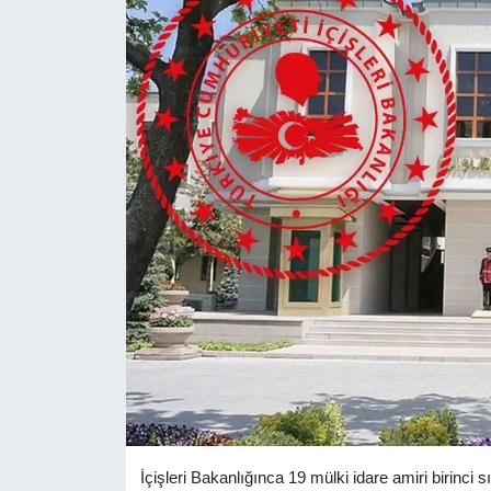
Yaşam
Anali̇z
Bi̇li̇m & Teknoloji̇
Dünya
Eği̇ti̇m
İçişleri Bakanlığınca 19 mülki idare amiri birinci sı