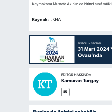
Kaymakamı Mustafa Akın'ın da birinci sınıf mülki ida
Kaynak:
İLKHA
EDITÖRÜN SEÇTIĞI
31 Mart 2024 Y
Ovası'nda
EDITÖR HAKKINDA
Kamuran Turgay