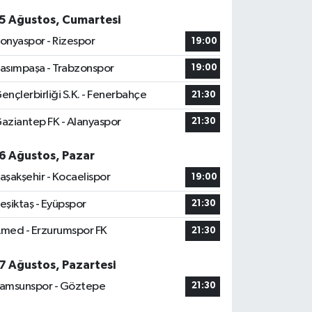
5 Ağustos, Cumartesi
onyaspor - Rizespor
19:00
asımpaşa - Trabzonspor
19:00
ençlerbirliği S.K. - Fenerbahçe
21:30
aziantep FK - Alanyaspor
21:30
6 Ağustos, Pazar
aşakşehir - Kocaelispor
19:00
eşiktaş - Eyüpspor
21:30
med - Erzurumspor FK
21:30
7 Ağustos, Pazartesi
amsunspor - Göztepe
21:30