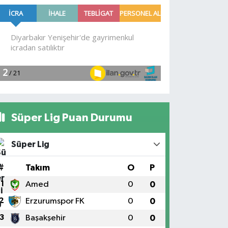
Süper Lig Puan Durumu
Süper Lig
#
Takım
O
P
1
Amed
0
0
2
Erzurumspor FK
0
0
3
Başakşehir
0
0