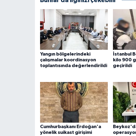
Bunlar da ilginizi çekebilir
Yangın bölgelerindeki
İstanbul 
çalışmalar koordinasyon
kilo 900 
toplantısında değerlendirildi
geçirildi
Cumhurbaşkanı Erdoğan'a
Beykoz'd
yönelik suikast girişimi
operasyon