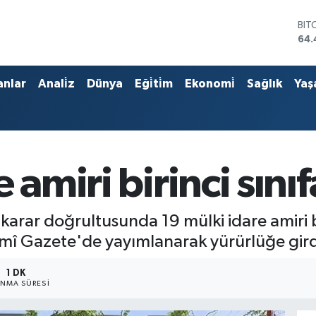
BIT
64.
DO
47,
EU
anlar
Anali̇z
Dünya
Eği̇ti̇m
Ekonomi̇
Sağlık
Yaş
55,
STE
64,
GRA
651
BİS
 amiri birinci sınıf
13.
 karar doğrultusunda 19 mülki idare amiri bi
esmî Gazete'de yayımlanarak yürürlüğe gird
1 DK
NMA SÜRESI