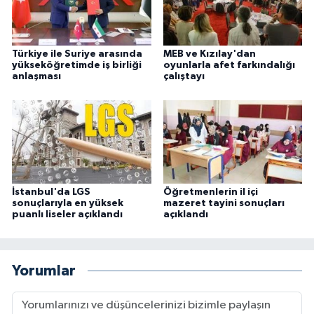
Türkiye ile Suriye arasında
MEB ve Kızılay'dan
yükseköğretimde iş birliği
oyunlarla afet farkındalığı
anlaşması
çalıştayı
İstanbul'da LGS
Öğretmenlerin il içi
sonuçlarıyla en yüksek
mazeret tayini sonuçları
puanlı liseler açıklandı
açıklandı
Yorumlar