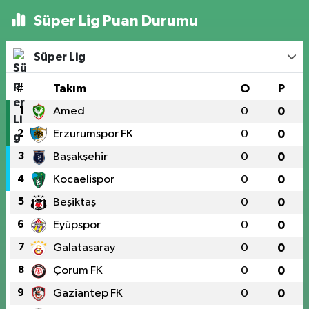
Süper Lig Puan Durumu
Süper Lig
#
Takım
O
P
1
Amed
0
0
2
Erzurumspor FK
0
0
3
Başakşehir
0
0
4
Kocaelispor
0
0
5
Beşiktaş
0
0
6
Eyüpspor
0
0
7
Galatasaray
0
0
8
Çorum FK
0
0
9
Gaziantep FK
0
0