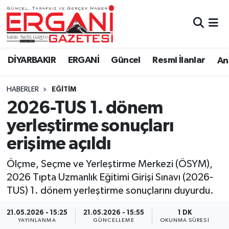
DİYARBAKIR
BİSMİL
Ergani Nöbetçi Eczaneler
DİYARBAKIR
ERGANİ
Güncel
Resmi İlanlar
Ana
BAĞLAR
ERGANİ
Ergani Hava Durumu
HABERLER
EĞITIM
Güncel
Ergani Trafik Yoğunluk Haritası
2026-TUS 1. dönem
Eği̇ti̇m
Süper Lig Puan Durumu ve Fikstür
yerleştirme sonuçları
erişime açıldı
Resmi İlanlar
Tüm Manşetler
Ölçme, Seçme ve Yerleştirme Merkezi (ÖSYM),
Sağlık
Son Dakika Haberleri
2026 Tıpta Uzmanlık Eğitimi Girişi Sınavı (2026-
TUS) 1. dönem yerleştirme sonuçlarını duyurdu.
Si̇yaset
Haber Arşivi
21.05.2026 - 15:25
21.05.2026 - 15:55
1 DK
Spor
YAYINLANMA
GÜNCELLEME
OKUNMA SÜRESI