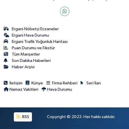
Ergani Nöbetçi Eczaneler
Ergani Hava Durumu
Ergani Trafik Yoğunluk Haritası
Puan Durumu ve Fikstür
Tüm Manşetler
Son Dakika Haberleri
Haber Arşivi
İletişim
Künye
Firma Rehberi
Seri İlan
Namaz Vakitleri
Hava Durumu
RSS
Copyright © 2023. Her hakkı saklıdır.