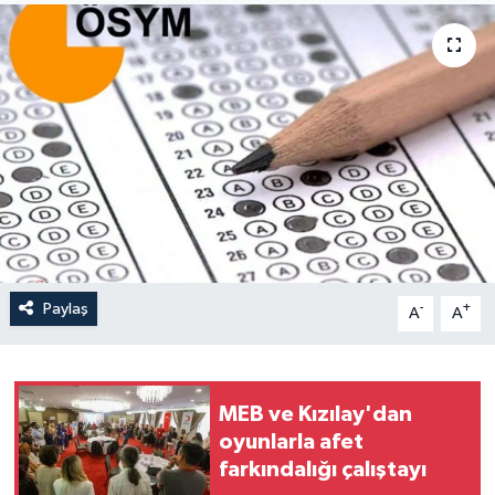
Yaşam
Anali̇z
Bi̇li̇m & Teknoloji̇
Dünya
Eği̇ti̇m
Paylaş
-
+
A
A
MEB ve Kızılay'dan
oyunlarla afet
farkındalığı çalıştayı