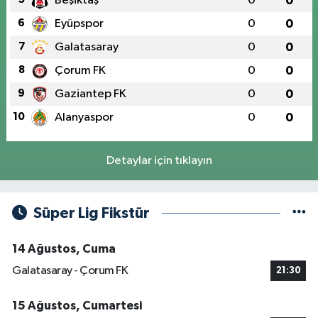
Beşiktaş
0
0
6
Eyüpspor
0
0
7
Galatasaray
0
0
8
Çorum FK
0
0
9
Gaziantep FK
0
0
10
Alanyaspor
0
0
Detaylar için tıklayın
Süper Lig Fikstür
14 Ağustos, Cuma
Galatasaray - Çorum FK
21:30
15 Ağustos, Cumartesi