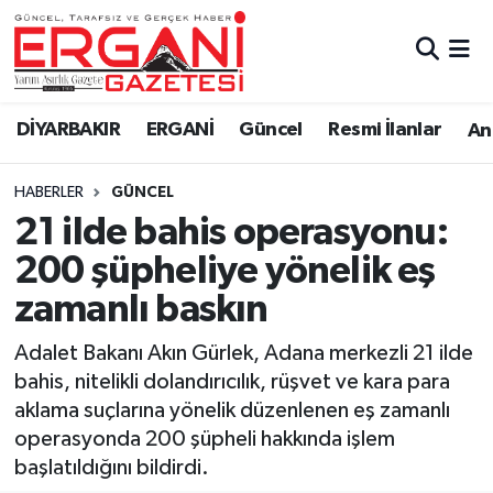
DİYARBAKIR
BİSMİL
Ergani Nöbetçi Eczaneler
DİYARBAKIR
ERGANİ
Güncel
Resmi İlanlar
Ana
BAĞLAR
ERGANİ
Ergani Hava Durumu
HABERLER
GÜNCEL
Güncel
Ergani Trafik Yoğunluk Haritası
21 ilde bahis operasyonu:
Eği̇ti̇m
Süper Lig Puan Durumu ve Fikstür
200 şüpheliye yönelik eş
zamanlı baskın
Resmi İlanlar
Tüm Manşetler
Adalet Bakanı Akın Gürlek, Adana merkezli 21 ilde
Sağlık
Son Dakika Haberleri
bahis, nitelikli dolandırıcılık, rüşvet ve kara para
aklama suçlarına yönelik düzenlenen eş zamanlı
Si̇yaset
Haber Arşivi
operasyonda 200 şüpheli hakkında işlem
başlatıldığını bildirdi.
Spor