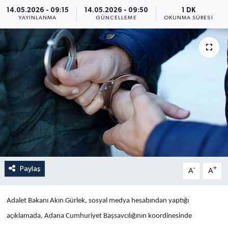
14.05.2026 - 09:15
14.05.2026 - 09:50
1 DK
Yaşam
YAYINLANMA
GÜNCELLEME
OKUNMA SÜRESI
Anali̇z
Bi̇li̇m & Teknoloji̇
Dünya
Eği̇ti̇m
Paylaş
-
+
A
A
Adalet Bakanı Akın Gürlek, sosyal medya hesabından yaptığı
açıklamada, Adana Cumhuriyet Başsavcılığının koordinesinde