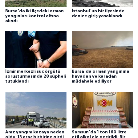
Bursa'da iki ilçedeki orman
İstanbul'un bir ilçesinde
yangınları kontrol altına
denize giriş yasaklandı
alındı
İzmir merkezli suç örgütü
Bursa'da orman yangınına
soruşturmasında 28 şüpheli
havadan ve karadan
tutuklandı
müdahale ediliyor
Anız yangını kazaya neden
Samsun'da 1 ton 160 litre
oldu: 13 araç birbirine girdi
etil alkol ele geçirildi: Bir