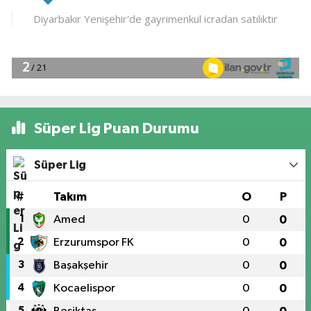
Süper Lig Puan Durumu
Süper Lig
#
Takım
O
P
1
Amed
0
0
2
Erzurumspor FK
0
0
3
Başakşehir
0
0
4
Kocaelispor
0
0
5