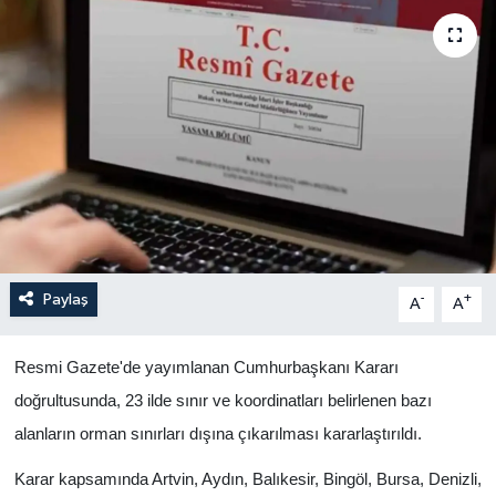
Yaşam
Anali̇z
Bi̇li̇m & Teknoloji̇
Dünya
Eği̇ti̇m
Paylaş
-
+
A
A
Resmi Gazete'de yayımlanan Cumhurbaşkanı Kararı
doğrultusunda, 23 ilde sınır ve koordinatları belirlenen bazı
alanların orman sınırları dışına çıkarılması kararlaştırıldı.
Karar kapsamında Artvin, Aydın, Balıkesir, Bingöl, Bursa, Denizli,