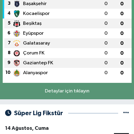
3
Başakşehir
0
0
4
Kocaelispor
0
0
5
Beşiktaş
0
0
6
Eyüpspor
0
0
7
Galatasaray
0
0
8
Çorum FK
0
0
9
Gaziantep FK
0
0
10
Alanyaspor
0
0
Detaylar için tıklayın
Süper Lig Fikstür
14 Ağustos, Cuma