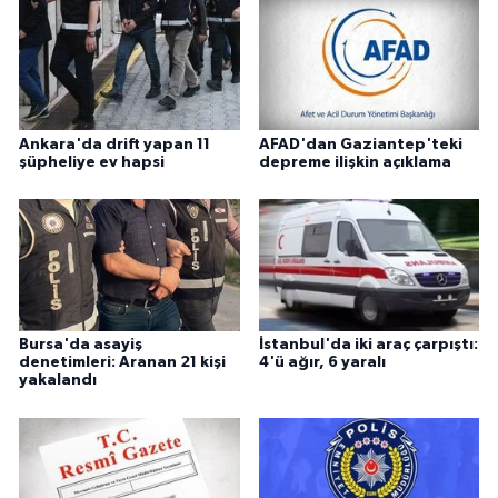
Ankara'da drift yapan 11
AFAD'dan Gaziantep'teki
şüpheliye ev hapsi
depreme ilişkin açıklama
Bursa'da asayiş
İstanbul'da iki araç çarpıştı:
denetimleri: Aranan 21 kişi
4'ü ağır, 6 yaralı
yakalandı