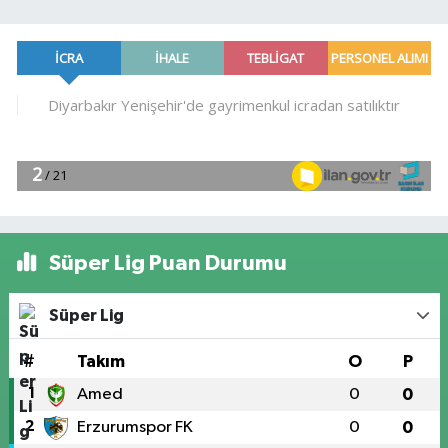
Süper Lig Puan Durumu
Süper Lig
#
Takım
O
P
1
Amed
0
0
2
Erzurumspor FK
0
0