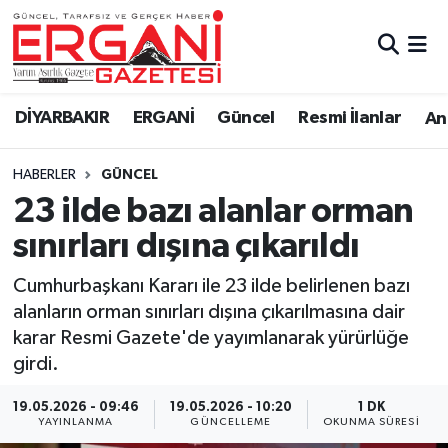
DİYARBAKIR
BİSMİL
Ergani Nöbetçi Eczaneler
DİYARBAKIR
ERGANİ
Güncel
Resmi İlanlar
Ana
BAĞLAR
ERGANİ
Ergani Hava Durumu
HABERLER
GÜNCEL
Güncel
Ergani Trafik Yoğunluk Haritası
23 ilde bazı alanlar orman
Eği̇ti̇m
Süper Lig Puan Durumu ve Fikstür
sınırları dışına çıkarıldı
Resmi İlanlar
Tüm Manşetler
Cumhurbaşkanı Kararı ile 23 ilde belirlenen bazı
alanların orman sınırları dışına çıkarılmasına dair
Sağlık
Son Dakika Haberleri
karar Resmi Gazete'de yayımlanarak yürürlüğe
girdi.
Si̇yaset
Haber Arşivi
19.05.2026 - 09:46
19.05.2026 - 10:20
1 DK
YAYINLANMA
GÜNCELLEME
OKUNMA SÜRESI
Spor