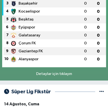
3
Başakşehir
0
0
4
Kocaelispor
0
0
5
Beşiktaş
0
0
6
Eyüpspor
0
0
7
Galatasaray
0
0
8
Çorum FK
0
0
9
Gaziantep FK
0
0
10
Alanyaspor
0
0
Detaylar için tıklayın
Süper Lig Fikstür
14 Ağustos, Cuma