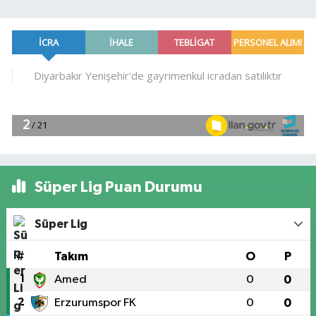
Süper Lig Puan Durumu
Süper Lig
#
Takım
O
P
1
Amed
0
0
2
Erzurumspor FK
0
0