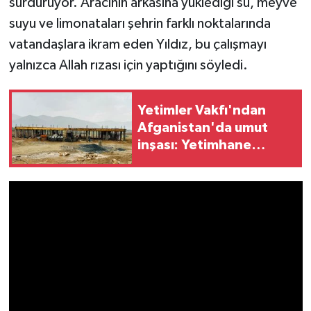
sürdürüyor. Aracının arkasına yüklediği su, meyve
suyu ve limonataları şehrin farklı noktalarında
vatandaşlara ikram eden Yıldız, bu çalışmayı
yalnızca Allah rızası için yaptığını söyledi.
Yetimler Vakfı'ndan
Afganistan'da umut
inşası: Yetimhane
kompleksinin ikinci
etabında sona doğru