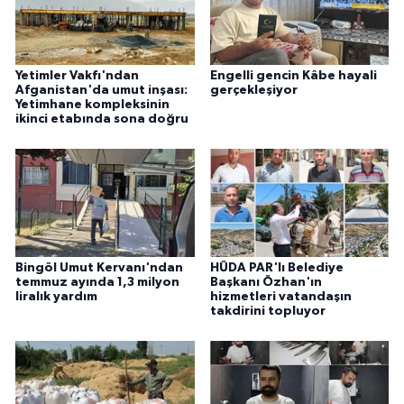
Yetimler Vakfı'ndan
Engelli gencin Kâbe hayali
Afganistan'da umut inşası:
gerçekleşiyor
Yetimhane kompleksinin
ikinci etabında sona doğru
Bingöl Umut Kervanı'ndan
HÜDA PAR'lı Belediye
temmuz ayında 1,3 milyon
Başkanı Özhan'ın
liralık yardım
hizmetleri vatandaşın
takdirini topluyor