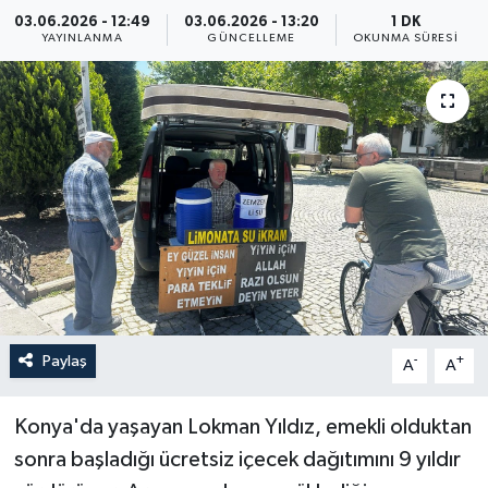
03.06.2026 - 12:49
03.06.2026 - 13:20
1 DK
Yaşam
YAYINLANMA
GÜNCELLEME
OKUNMA SÜRESI
Anali̇z
Bi̇li̇m & Teknoloji̇
Dünya
Eği̇ti̇m
Paylaş
-
+
A
A
Konya'da yaşayan Lokman Yıldız, emekli olduktan
sonra başladığı ücretsiz içecek dağıtımını 9 yıldır