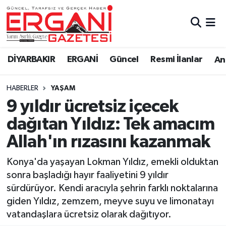
DİYARBAKIR
BİSMİL
Ergani Nöbetçi Eczaneler
DİYARBAKIR
ERGANİ
Güncel
Resmi İlanlar
Ana
BAĞLAR
ERGANİ
Ergani Hava Durumu
HABERLER
YAŞAM
Güncel
Ergani Trafik Yoğunluk Haritası
9 yıldır ücretsiz içecek
Eği̇ti̇m
Süper Lig Puan Durumu ve Fikstür
dağıtan Yıldız: Tek amacım
Allah'ın rızasını kazanmak
Resmi İlanlar
Tüm Manşetler
Konya'da yaşayan Lokman Yıldız, emekli olduktan
Sağlık
Son Dakika Haberleri
sonra başladığı hayır faaliyetini 9 yıldır
sürdürüyor. Kendi aracıyla şehrin farklı noktalarına
Si̇yaset
Haber Arşivi
giden Yıldız, zemzem, meyve suyu ve limonatayı
vatandaşlara ücretsiz olarak dağıtıyor.
Spor