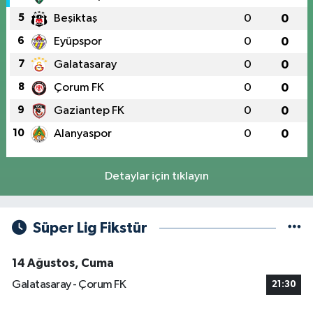
5
Beşiktaş
0
0
6
Eyüpspor
0
0
7
Galatasaray
0
0
8
Çorum FK
0
0
9
Gaziantep FK
0
0
10
Alanyaspor
0
0
Detaylar için tıklayın
Süper Lig Fikstür
14 Ağustos, Cuma
Galatasaray - Çorum FK
21:30