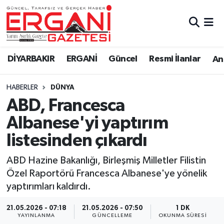
DİYARBAKIR
BİSMİL
Ergani Nöbetçi Eczaneler
DİYARBAKIR
ERGANİ
Güncel
Resmi İlanlar
Ana
BAĞLAR
ERGANİ
Ergani Hava Durumu
HABERLER
DÜNYA
Güncel
Ergani Trafik Yoğunluk Haritası
ABD, Francesca
Eği̇ti̇m
Süper Lig Puan Durumu ve Fikstür
Albanese'yi yaptırım
listesinden çıkardı
Resmi İlanlar
Tüm Manşetler
ABD Hazine Bakanlığı, Birleşmiş Milletler Filistin
Sağlık
Son Dakika Haberleri
Özel Raportörü Francesca Albanese'ye yönelik
yaptırımları kaldırdı.
Si̇yaset
Haber Arşivi
21.05.2026 - 07:18
21.05.2026 - 07:50
1 DK
Spor
YAYINLANMA
GÜNCELLEME
OKUNMA SÜRESI