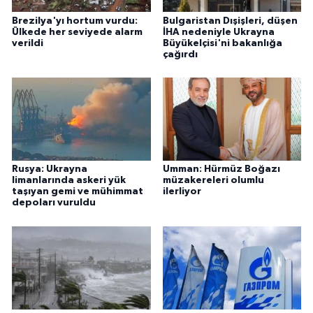
Brezilya'yı hortum vurdu:
Bulgaristan Dışişleri, düşen
Ülkede her seviyede alarm
İHA nedeniyle Ukrayna
verildi
Büyükelçisi'ni bakanlığa
çağırdı
Rusya: Ukrayna
Umman: Hürmüz Boğazı
limanlarında askeri yük
müzakereleri olumlu
taşıyan gemi ve mühimmat
ilerliyor
depoları vuruldu