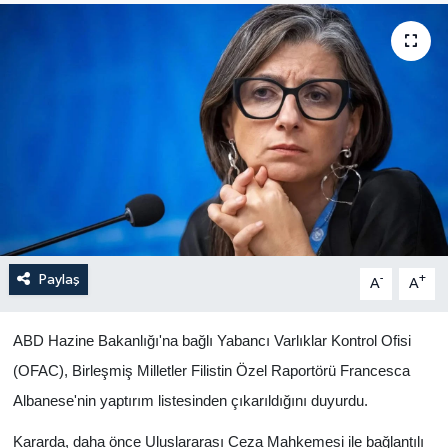
Yaşam
Anali̇z
Bi̇li̇m & Teknoloji̇
Dünya
Eği̇ti̇m
Paylaş
-
+
A
A
ABD Hazine Bakanlığı'na bağlı Yabancı Varlıklar Kontrol Ofisi
(OFAC), Birleşmiş Milletler Filistin Özel Raportörü Francesca
Albanese'nin yaptırım listesinden çıkarıldığını duyurdu.
Kararda, daha önce Uluslararası Ceza Mahkemesi ile bağlantılı