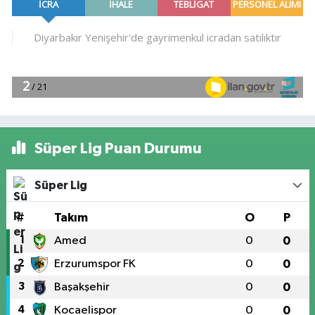
Süper Lig Puan Durumu
Süper Lig
#
Takım
O
P
1
Amed
0
0
2
Erzurumspor FK
0
0
3
Başakşehir
0
0
4
Kocaelispor
0
0