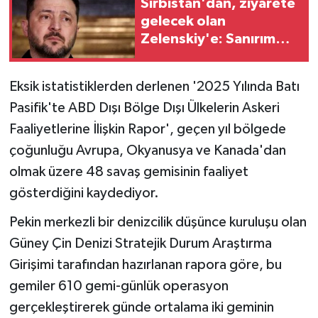
Sırbistan'dan, ziyarete
gelecek olan
Zelenskiy'e: Sanırım
istediğini alamayacak
Eksik istatistiklerden derlenen '2025 Yılında Batı
Pasifik'te ABD Dışı Bölge Dışı Ülkelerin Askeri
Faaliyetlerine İlişkin Rapor', geçen yıl bölgede
çoğunluğu Avrupa, Okyanusya ve Kanada'dan
olmak üzere 48 savaş gemisinin faaliyet
gösterdiğini kaydediyor.
Pekin merkezli bir denizcilik düşünce kuruluşu olan
Güney Çin Denizi Stratejik Durum Araştırma
Girişimi tarafından hazırlanan rapora göre, bu
gemiler 610 gemi-günlük operasyon
gerçekleştirerek günde ortalama iki geminin