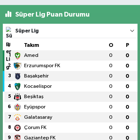
Süper Lig Puan Durumu
Süper Lig
#
Takım
O
P
1
Amed
0
0
2
Erzurumspor FK
0
0
3
Başakşehir
0
0
4
Kocaelispor
0
0
5
Beşiktaş
0
0
6
Eyüpspor
0
0
7
Galatasaray
0
0
8
Çorum FK
0
0
9
Gaziantep FK
0
0