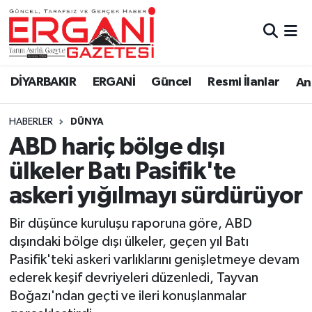
DİYARBAKIR
BİSMİL
Ergani Nöbetçi Eczaneler
DİYARBAKIR
ERGANİ
Güncel
Resmi İlanlar
Ana
BAĞLAR
ERGANİ
Ergani Hava Durumu
HABERLER
DÜNYA
Güncel
Ergani Trafik Yoğunluk Haritası
ABD hariç bölge dışı
Eği̇ti̇m
Süper Lig Puan Durumu ve Fikstür
ülkeler Batı Pasifik'te
askeri yığılmayı sürdürüyor
Resmi İlanlar
Tüm Manşetler
Bir düşünce kuruluşu raporuna göre, ABD
Sağlık
Son Dakika Haberleri
dışındaki bölge dışı ülkeler, geçen yıl Batı
Pasifik'teki askeri varlıklarını genişletmeye devam
Si̇yaset
Haber Arşivi
ederek keşif devriyeleri düzenledi, Tayvan
Boğazı'ndan geçti ve ileri konuşlanmalar
Spor