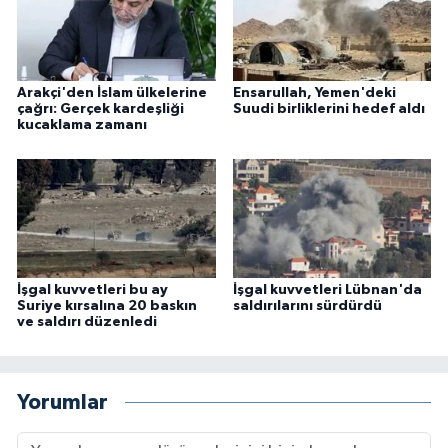
Arakçi'den İslam ülkelerine
Ensarullah, Yemen'deki
çağrı: Gerçek kardeşliği
Suudi birliklerini hedef aldı
kucaklama zamanı
İşgal kuvvetleri bu ay
İşgal kuvvetleri Lübnan'da
Suriye kırsalına 20 baskın
saldırılarını sürdürdü
ve saldırı düzenledi
Yorumlar