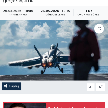
gerçekleştirdi.
Yaşam
26.05.2026 - 18:40
26.05.2026 - 19:15
1 DK
YAYINLANMA
GÜNCELLEME
OKUNMA SÜRESI
Anali̇z
Bi̇li̇m & Teknoloji̇
Dünya
Eği̇ti̇m
Paylaş
-
+
A
A