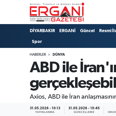
DİYARBAKIR
BİSMİL
Ergani Nöbetçi Eczaneler
DİYARBAKIR
ERGANİ
Güncel
Resmi İl
BAĞLAR
ERGANİ
Ergani Hava Durumu
Spor
Güncel
Ergani Trafik Yoğunluk Haritası
HABERLER
DÜNYA
Eği̇ti̇m
Süper Lig Puan Durumu ve Fikstür
ABD ile İran'
Resmi İlanlar
Tüm Manşetler
gerçekleşebil
Sağlık
Son Dakika Haberleri
Axios, ABD ile İran anlaşmasın
Si̇yaset
Haber Arşivi
31.05.2026 - 10:13
31.05.2026 - 10:45
Spor
YAYINLANMA
GÜNCELLEME
OKUN