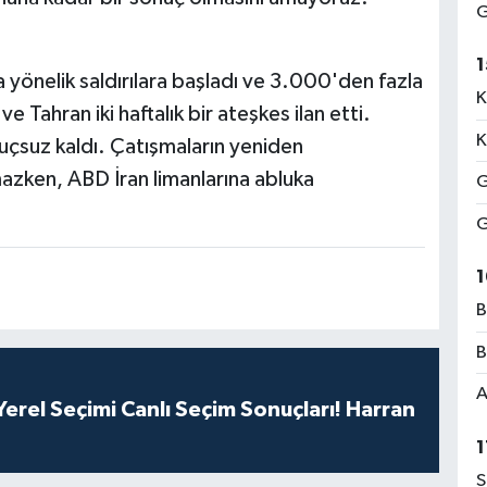
G
1
a yönelik saldırılara başladı ve 3.000'den fazla
K
e Tahran iki haftalık bir ateşkes ilan etti.
K
çsuz kaldı. Çatışmaların yeniden
mazken, ABD İran limanlarına abluka
G
G
1
B
B
A
erel Seçimi Canlı Seçim Sonuçları! Harran
1
S