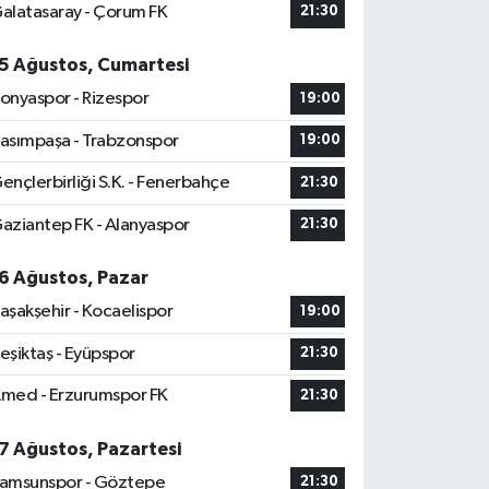
alatasaray - Çorum FK
21:30
5 Ağustos, Cumartesi
onyaspor - Rizespor
19:00
asımpaşa - Trabzonspor
19:00
ençlerbirliği S.K. - Fenerbahçe
21:30
aziantep FK - Alanyaspor
21:30
6 Ağustos, Pazar
aşakşehir - Kocaelispor
19:00
eşiktaş - Eyüpspor
21:30
med - Erzurumspor FK
21:30
7 Ağustos, Pazartesi
amsunspor - Göztepe
21:30