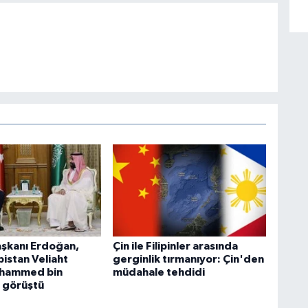
şkanı Erdoğan,
Çin ile Filipinler arasında
istan Veliaht
gerginlik tırmanıyor: Çin'den
uhammed bin
müdahale tehdidi
e görüştü