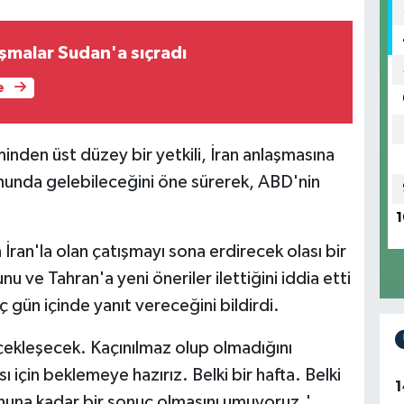
şmalar Sudan'a sıçradı
e
den üst düzey bir yetkili, İran anlaşmasına
sonunda gelebileceğini öne sürerek, ABD'nin
1
ran'la olan çatışmayı sona erdirecek olası bir
u ve Tahran'a yeni öneriler ilettiğini iddia etti
üç gün içinde yanıt vereceğini bildirdi.
çekleşecek. Kaçınılmaz olup olmadığını
ı için beklemeye hazırız. Belki bir hafta. Belki
1
onuna kadar bir sonuç olmasını umuyoruz.'