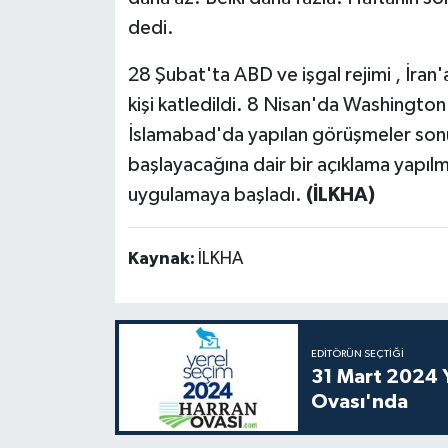
dedi.
28 Şubat'ta ABD ve işgal rejimi , İran'
kişi katledildi. 8 Nisan'da Washington v
İslamabad'da yapılan görüşmeler sonu
başlayacağına dair bir açıklama yapıl
uygulamaya başladı.
(İLKHA)
Kaynak:
İLKHA
EDITÖRÜN SEÇTIĞI
31 Mart 2024 Y
Ovası'nda