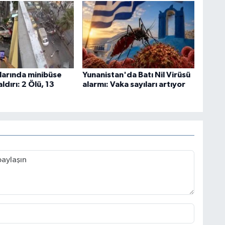
larında minibüse
Yunanistan'da Batı Nil Virüsü
ldırı: 2 Ölü, 13
alarmı: Vaka sayıları artıyor