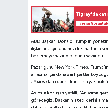
Tigray'da çatı
İçeriği Görüntül
ABD Başkanı Donald Trump'ın yönetimin
ilişkin netliğin önümüzdeki haftanın 
beklemeye hazır olduğunu savundu.
Pazar günü New York Times, Trump'ın İ
anlaşma için daha sert şartlar koyduğun
. Axios daha sonra İranlıların yaklaşık 
Axios'a konuşan yetkili, 'Anlaşma ger
göreceğiz. Başkanın istediklerini almas
daha az. Belki daha fazla. Haftanın s