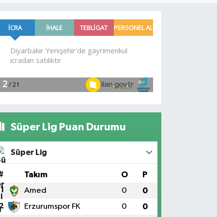
Süper Lig Puan Durumu
Süper Lig
#
Takım
O
P
1
Amed
0
0
2
Erzurumspor FK
0
0