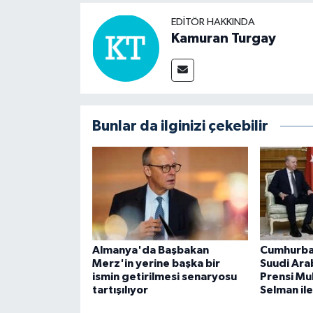
EDITÖR HAKKINDA
Kamuran Turgay
Bunlar da ilginizi çekebilir
Almanya'da Başbakan
Cumhurba
Merz'in yerine başka bir
Suudi Arab
ismin getirilmesi senaryosu
Prensi M
tartışılıyor
Selman il