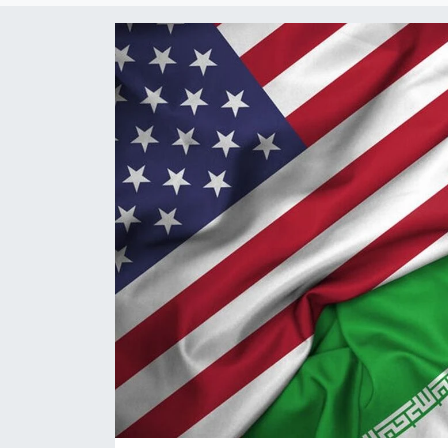
Yaşam
Anali̇z
Bi̇li̇m & Teknoloji̇
Dünya
Eği̇ti̇m