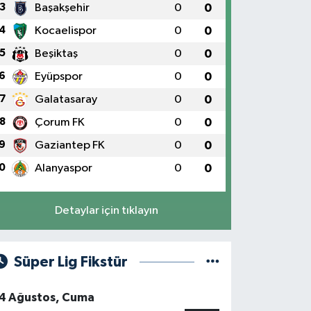
3
Başakşehir
0
0
4
Kocaelispor
0
0
5
Beşiktaş
0
0
6
Eyüpspor
0
0
7
Galatasaray
0
0
8
Çorum FK
0
0
9
Gaziantep FK
0
0
0
Alanyaspor
0
0
Detaylar için tıklayın
Süper Lig Fikstür
4 Ağustos, Cuma