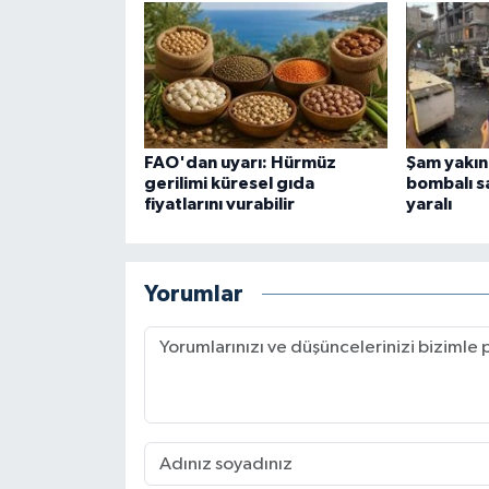
FAO'dan uyarı: Hürmüz
Şam yakın
gerilimi küresel gıda
bombalı sa
fiyatlarını vurabilir
yaralı
Yorumlar