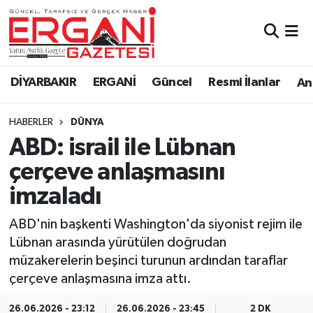
DİYARBAKIR
BİSMİL
Ergani Nöbetçi Eczaneler
DİYARBAKIR
ERGANİ
Güncel
Resmi İlanlar
Ana
BAĞLAR
ERGANİ
Ergani Hava Durumu
HABERLER
DÜNYA
Güncel
Ergani Trafik Yoğunluk Haritası
ABD: israil ile Lübnan
Eği̇ti̇m
Süper Lig Puan Durumu ve Fikstür
çerçeve anlaşmasını
imzaladı
Resmi İlanlar
Tüm Manşetler
ABD'nin başkenti Washington'da siyonist rejim ile
Sağlık
Son Dakika Haberleri
Lübnan arasında yürütülen doğrudan
müzakerelerin beşinci turunun ardından taraflar
Si̇yaset
Haber Arşivi
çerçeve anlaşmasına imza attı.
Spor
26.06.2026 - 23:12
26.06.2026 - 23:45
2 DK