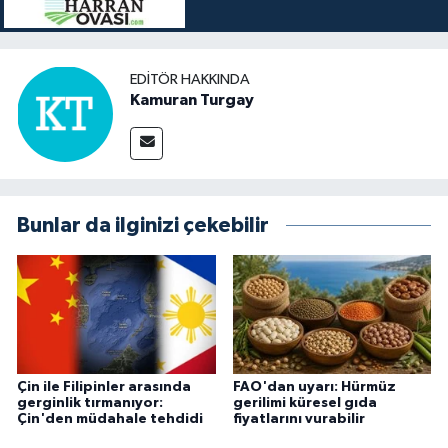
EDITÖR HAKKINDA
Kamuran Turgay
Bunlar da ilginizi çekebilir
Çin ile Filipinler arasında
FAO'dan uyarı: Hürmüz
gerginlik tırmanıyor:
gerilimi küresel gıda
Çin'den müdahale tehdidi
fiyatlarını vurabilir