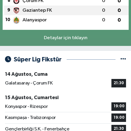
8
Çorum FK
0
0
9
Gaziantep FK
0
0
10
Alanyaspor
0
0
Detaylar için tıklayın
Süper Lig Fikstür
14 Ağustos, Cuma
Galatasaray - Çorum FK
21:30
15 Ağustos, Cumartesi
Konyaspor - Rizespor
19:00
Kasımpaşa - Trabzonspor
19:00
Gençlerbirliği S.K. - Fenerbahçe
21:30