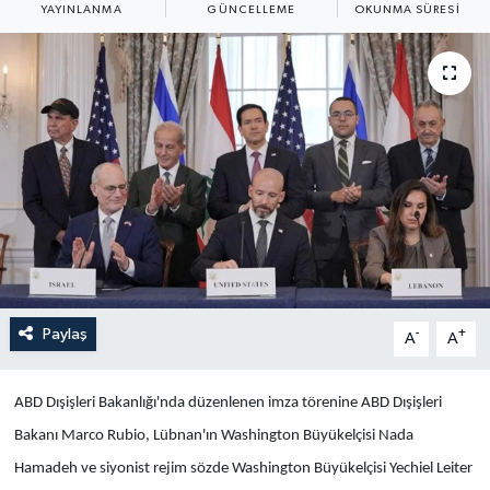
YAYINLANMA
GÜNCELLEME
OKUNMA SÜRESI
Yaşam
Anali̇z
Bi̇li̇m & Teknoloji̇
Dünya
Eği̇ti̇m
Paylaş
-
+
A
A
ABD Dışişleri Bakanlığı'nda düzenlenen imza törenine ABD Dışişleri
Bakanı Marco Rubio, Lübnan'ın Washington Büyükelçisi Nada
Hamadeh ve siyonist rejim sözde Washington Büyükelçisi Yechiel Leiter