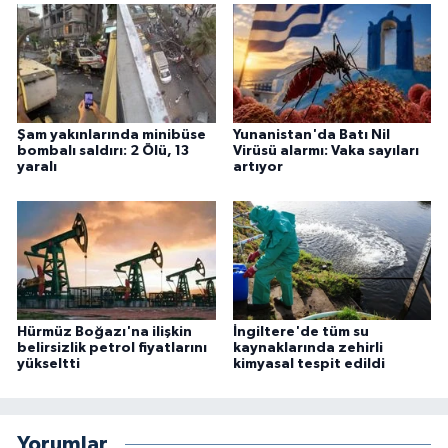
Şam yakınlarında minibüse
Yunanistan'da Batı Nil
bombalı saldırı: 2 Ölü, 13
Virüsü alarmı: Vaka sayıları
yaralı
artıyor
Hürmüz Boğazı'na ilişkin
İngiltere'de tüm su
belirsizlik petrol fiyatlarını
kaynaklarında zehirli
yükseltti
kimyasal tespit edildi
Yorumlar