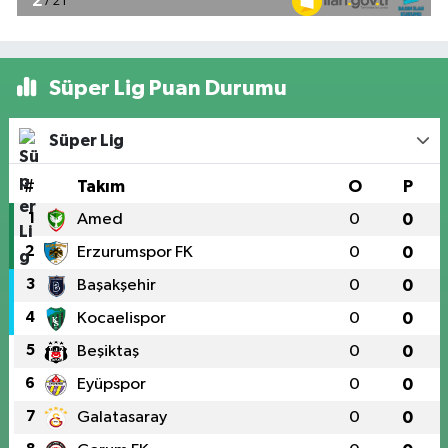
Süper Lig Puan Durumu
Süper Lig
#
Takım
O
P
1
Amed
0
0
2
Erzurumspor FK
0
0
3
Başakşehir
0
0
4
Kocaelispor
0
0
5
Beşiktaş
0
0
6
Eyüpspor
0
0
7
Galatasaray
0
0