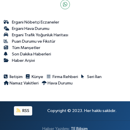
Ergani Nöbetçi Eczaneler
Ergani Hava Durumu
Ergani Trafik Yoğunluk Haritası
Puan Durumu ve Fikstür
Tüm Manşetler
Son Dakika Haberleri
Haber Arşivi
İletişim
Künye
Firma Rehberi
Seri İlan
Namaz Vakitleri
Hava Durumu
RSS
Copyright © 2023. Her hakkı saklıdır.
Haber Yazılımı:
TE Bilişim