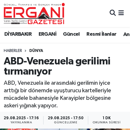
DİYARBAKIR
BİSMİL
Ergani Nöbetçi Eczaneler
DİYARBAKIR
ERGANİ
Güncel
Resmi İlanlar
Ana
BAĞLAR
ERGANİ
Ergani Hava Durumu
HABERLER
DÜNYA
Güncel
Ergani Trafik Yoğunluk Haritası
ABD-Venezuela gerilimi
Eği̇ti̇m
Süper Lig Puan Durumu ve Fikstür
tırmanıyor
Resmi İlanlar
Tüm Manşetler
ABD, Venezuela ile arasındaki gerilimin iyice
arttığı bir dönemde uyuşturucu kartelleriyle
Sağlık
Son Dakika Haberleri
mücadele bahanesiyle Karayipler bölgesine
askeri yığınak yapıyor.
Si̇yaset
Haber Arşivi
29.08.2025 - 17:16
29.08.2025 - 17:50
1 DK
YAYINLANMA
GÜNCELLEME
OKUNMA SÜRESI
Spor