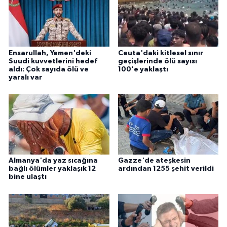
Ensarullah, Yemen'deki
Ceuta'daki kitlesel sınır
Suudi kuvvetlerini hedef
geçişlerinde ölü sayısı
aldı: Çok sayıda ölü ve
100'e yaklaştı
yaralı var
Almanya'da yaz sıcağına
Gazze'de ateşkesin
bağlı ölümler yaklaşık 12
ardından 1255 şehit verildi
bine ulaştı