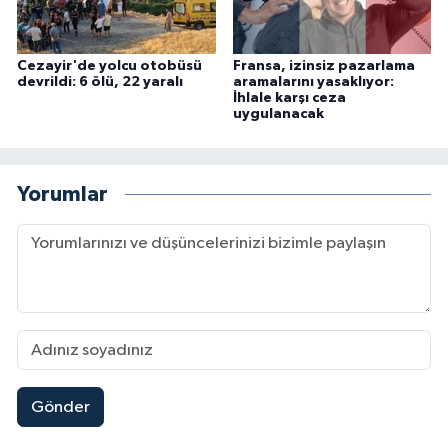
Cezayir'de yolcu otobüsü
Fransa, izinsiz pazarlama
devrildi: 6 ölü, 22 yaralı
aramalarını yasaklıyor:
İhlale karşı ceza
uygulanacak
Yorumlar
Gönder