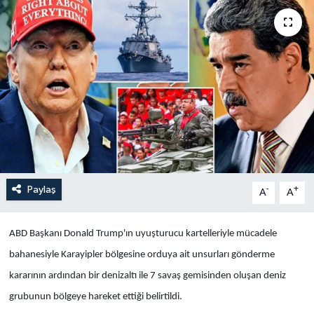
Yaşam
Anali̇z
Bi̇li̇m & Teknoloji̇
Dünya
Eği̇ti̇m
Paylaş
-
+
A
A
ABD Başkanı Donald Trump'ın uyuşturucu kartelleriyle mücadele
bahanesiyle Karayipler bölgesine orduya ait unsurları gönderme
kararının ardından bir denizaltı ile 7 savaş gemisinden oluşan deniz
grubunun bölgeye hareket ettiği belirtildi.