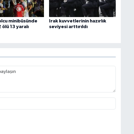
lcu minibüsünde
Irak kuvvetlerinin hazırlık
 ölü 13 yaralı
seviyesi arttırıldı