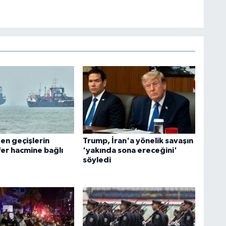
n geçişlerin
Trump, İran'a yönelik savaşın
fer hacmine bağlı
'yakında sona ereceğini'
söyledi