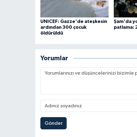
UNICEF: Gazze'de ateşkesin
Şam'da yo
ardından 300 çocuk
patlama: 2
öldürüldü
Yorumlar
Gönder