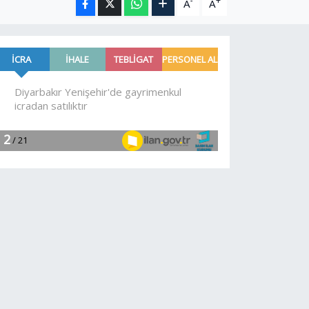
-
+
A
A