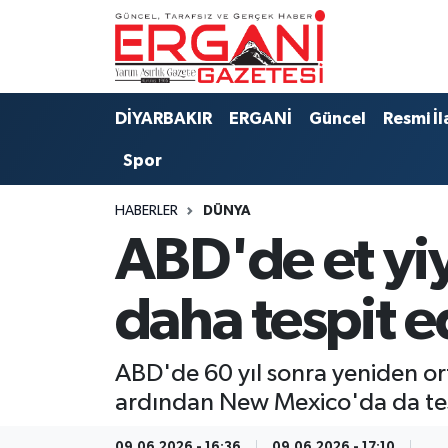
DİYARBAKIR
BİSMİL
Ergani Nöbetçi Eczaneler
DİYARBAKIR
ERGANİ
Güncel
Resmi İl
BAĞLAR
ERGANİ
Ergani Hava Durumu
Spor
Güncel
Ergani Trafik Yoğunluk Haritası
HABERLER
DÜNYA
Eği̇ti̇m
Süper Lig Puan Durumu ve Fikstür
ABD'de et yiy
Resmi İlanlar
Tüm Manşetler
daha tespit e
Sağlık
Son Dakika Haberleri
ABD'de 60 yıl sonra yeniden or
Si̇yaset
Haber Arşivi
ardından New Mexico'da da tesp
Spor
09.06.2026 - 16:36
09.06.2026 - 17:10