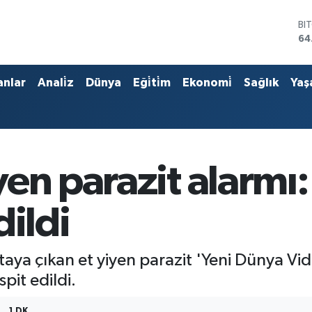
BI
64
DO
47
EU
anlar
Anali̇z
Dünya
Eği̇ti̇m
Ekonomi̇
Sağlık
Yaş
55
ST
64
GR
65
Bİ
en parazit alarmı: 
13
dildi
taya çıkan et yiyen parazit 'Yeni Dünya Vi
it edildi.
1 DK