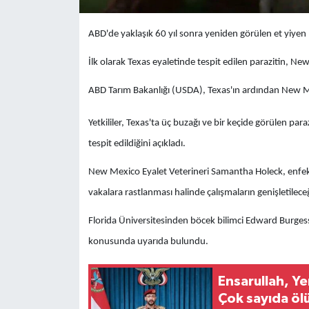
ABD'de yaklaşık 60 yıl sonra yeniden görülen et yiyen
İlk olarak Texas eyaletinde tespit edilen parazitin, Ne
ABD Tarım Bakanlığı (USDA), Texas'ın ardından New M
Yetkililer, Texas'ta üç buzağı ve bir keçide görülen p
tespit edildiğini açıkladı.
New Mexico Eyalet Veterineri Samantha Holeck, enfek
vakalara rastlanması halinde çalışmaların genişletileceği
Florida Üniversitesinden böcek bilimci Edward Burgess
konusunda uyarıda bulundu.
Ensarullah, Ye
Çok sayıda ölü