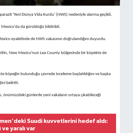
 parazit 'Yeni Dünya Vida Kurdu' (NWS) nedeniyle alarma geçildi.
w Mexico'da da görüldüğü bildirildi.
exico eyaletinde de NWS vakasının doğrulandığını duyurdu.
arazitin, New Mexico'nun Lea County bölgesinde bir köpekte de
te köpeğin bulunduğu çevrede inceleme başlatıldığını ve başka
ni belirtti.
, önümüzdeki günlerde yeni vakaların ortaya çıkabileceği
men'deki Suudi kuvvetlerini hedef aldı:
 ve yaralı var