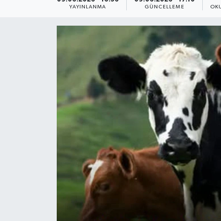
YAYINLANMA
GÜNCELLEME
OK
Yaşam
Anali̇z
Bi̇li̇m & Teknoloji̇
Dünya
Eği̇ti̇m