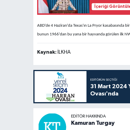
İçeriği Görüntül
ABD'de 4 Haziran'da Texas'ın La Pryor kasabasında bir
bunun 1966'dan bu yana bir hayvanda görülen ilk NWS
Kaynak:
İLKHA
EDITÖRÜN SEÇTIĞI
31 Mart 2024 Y
Ovası'nda
EDITÖR HAKKINDA
Kamuran Turgay