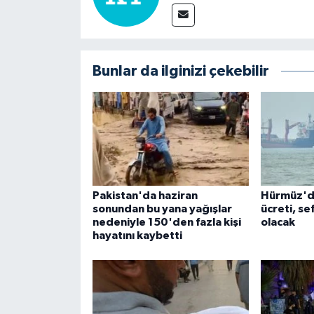
Bunlar da ilginizi çekebilir
Pakistan'da haziran
Hürmüz'de
sonundan bu yana yağışlar
ücreti, se
nedeniyle 150'den fazla kişi
olacak
hayatını kaybetti