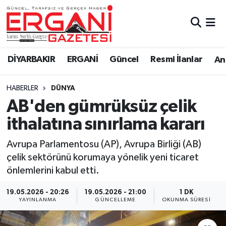
DİYARBAKIR
BİSMİL
Ergani Nöbetçi Eczaneler
DİYARBAKIR
ERGANİ
Güncel
Resmi İlanlar
Ana
BAĞLAR
ERGANİ
Ergani Hava Durumu
HABERLER
DÜNYA
Güncel
Ergani Trafik Yoğunluk Haritası
AB'den gümrüksüz çelik
Eği̇ti̇m
Süper Lig Puan Durumu ve Fikstür
ithalatına sınırlama kararı
Resmi İlanlar
Tüm Manşetler
Avrupa Parlamentosu (AP), Avrupa Birliği (AB)
çelik sektörünü korumaya yönelik yeni ticaret
Sağlık
Son Dakika Haberleri
önlemlerini kabul etti.
Si̇yaset
Haber Arşivi
19.05.2026 - 20:26
19.05.2026 - 21:00
1 DK
YAYINLANMA
GÜNCELLEME
OKUNMA SÜRESI
Spor