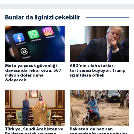
Bunlar da ilginizi çekebilir
Meta'ya çocuk güvenliği
ABD'nin silah stokları
davasında rekor ceza: 567
tartışması büyüyor: Trump
milyon dolar daha
sızıntılara öfkeli
ödeyecek
Türkiye, Suudi Arabistan ve
Pakistan'da haziran