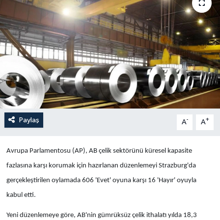
Yaşam
Anali̇z
Bi̇li̇m & Teknoloji̇
Dünya
Eği̇ti̇m
Paylaş
-
+
A
A
Avrupa Parlamentosu (AP), AB çelik sektörünü küresel kapasite
fazlasına karşı korumak için hazırlanan düzenlemeyi Strazburg'da
gerçekleştirilen oylamada 606 'Evet' oyuna karşı 16 'Hayır' oyuyla
kabul etti.
Yeni düzenlemeye göre, AB'nin gümrüksüz çelik ithalatı yılda 18,3