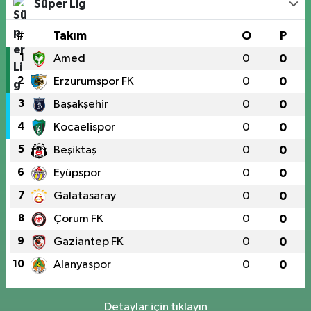
Süper Lig
#
Takım
O
P
1
Amed
0
0
2
Erzurumspor FK
0
0
3
Başakşehir
0
0
4
Kocaelispor
0
0
5
Beşiktaş
0
0
6
Eyüpspor
0
0
7
Galatasaray
0
0
8
Çorum FK
0
0
9
Gaziantep FK
0
0
10
Alanyaspor
0
0
Detaylar için tıklayın