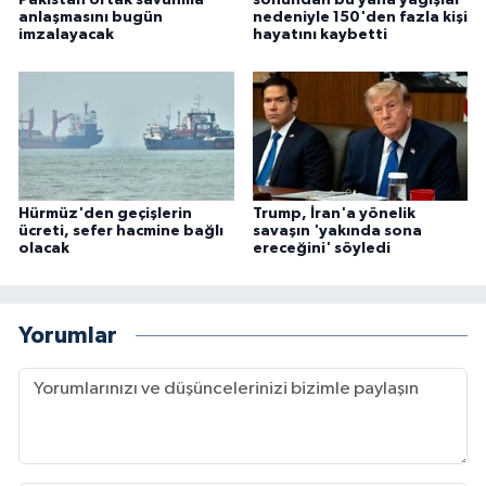
Pakistan ortak savunma
sonundan bu yana yağışlar
anlaşmasını bugün
nedeniyle 150'den fazla kişi
imzalayacak
hayatını kaybetti
Hürmüz'den geçişlerin
Trump, İran'a yönelik
ücreti, sefer hacmine bağlı
savaşın 'yakında sona
olacak
ereceğini' söyledi
Yorumlar