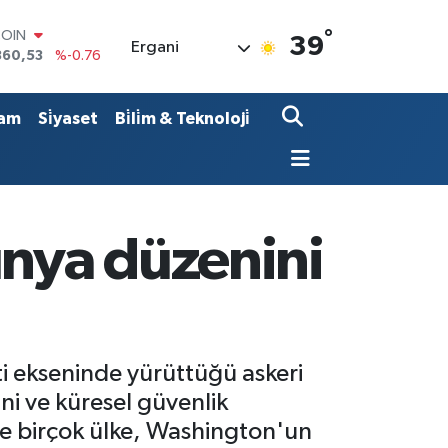
°
LAR
39
Ergani
7069
%0.17
RO
0265
%0.01
RLİN
am
Si̇yaset
Bi̇li̇m & Teknoloji̇
1897
%0.02
M ALTIN
8.49
%2.12
T100
887
%64
COIN
ünya düzenini
360,53
%-0.76
ti ekseninde yürüttüğü askeri
ni ve küresel güvenlik
 ve birçok ülke, Washington'un