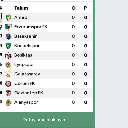
#
Takım
O
P
1
Amed
0
0
2
Erzurumspor FK
0
0
3
Başakşehir
0
0
4
Kocaelispor
0
0
5
Beşiktaş
0
0
6
Eyüpspor
0
0
7
Galatasaray
0
0
8
Çorum FK
0
0
9
Gaziantep FK
0
0
0
Alanyaspor
0
0
Detaylar için tıklayın