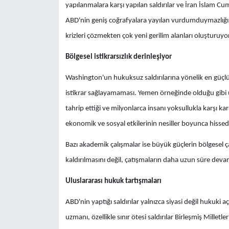
yapılanmalara karşı yapılan saldırılar ve İran İslam Cu
ABD'nin geniş coğrafyalara yayılan vurdumduymazlığını
krizleri çözmekten çok yeni gerilim alanları oluşturuyor
Bölgesel istikrarsızlık derinleşiyor
Washington'un hukuksuz saldırılarına yönelik en güçlü e
istikrar sağlayamaması. Yemen örneğinde olduğu gibi uz
tahrip ettiği ve milyonlarca insanı yoksullukla karşı ka
ekonomik ve sosyal etkilerinin nesiller boyunca hissedil
Bazı akademik çalışmalar ise büyük güçlerin bölgesel 
kaldırılmasını değil, çatışmaların daha uzun süre deva
Uluslararası hukuk tartışmaları
ABD'nin yaptığı saldırılar yalnızca siyasi değil hukuki
uzmanı, özellikle sınır ötesi saldırılar Birleşmiş Mille