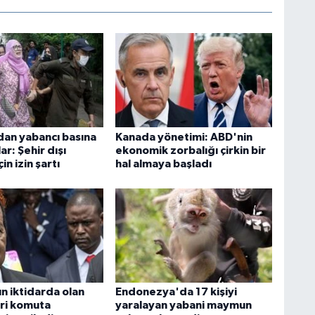
dan yabancı basına
Kanada yönetimi: ABD'nin
ar: Şehir dışı
ekonomik zorbalığı çirkin bir
in izin şartı
hal almaya başladı
kın iktidarda olan
Endonezya'da 17 kişiyi
eri komuta
yaralayan yabani maymun