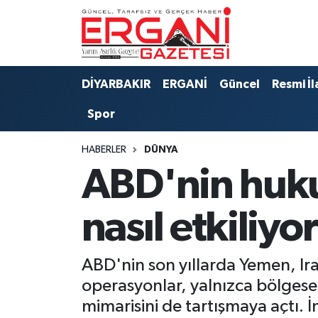
DİYARBAKIR
BİSMİL
Ergani Nöbetçi Eczaneler
DİYARBAKIR
ERGANİ
Güncel
Resmi İl
BAĞLAR
ERGANİ
Ergani Hava Durumu
Spor
Güncel
Ergani Trafik Yoğunluk Haritası
HABERLER
DÜNYA
Eği̇ti̇m
Süper Lig Puan Durumu ve Fikstür
ABD'nin huku
Resmi İlanlar
Tüm Manşetler
nasıl etkiliyo
Sağlık
Son Dakika Haberleri
ABD'nin son yıllarda Yemen, Ira
Si̇yaset
Haber Arşivi
operasyonlar, yalnızca bölgesel
mimarisini de tartışmaya açtı. 
Spor