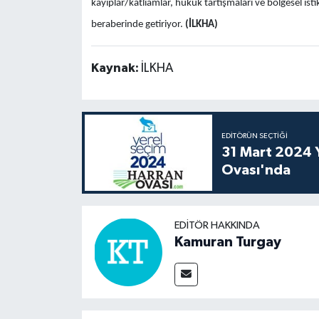
kayıplar/katliamlar, hukuk tartışmaları ve bölgesel isti
beraberinde getiriyor.
(İLKHA)
Kaynak:
İLKHA
EDITÖRÜN SEÇTIĞI
31 Mart 2024 Y
Ovası'nda
EDITÖR HAKKINDA
Kamuran Turgay