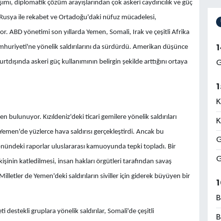
mı, diplomatik çözüm arayışlarından çok askeri caydırıcılık ve güç
şi, Rusya ile rekabet ve Ortadoğu'daki nüfuz mücadelesi,
r. ABD yönetimi son yıllarda Yemen, Somali, Irak ve çeşitli Afrika
1
umhuriyeti'ne yönelik saldırılarını da sürdürdü. Amerikan düşünce
tdışında askeri güç kullanımının belirgin şekilde arttığını ortaya
G
1
K
bulunuyor. Kızıldeniz'deki ticari gemilere yönelik saldırıları
K
emen'de yüzlerce hava saldırısı gerçekleştirdi. Ancak bu
G
 yönündeki raporlar uluslararası kamuoyunda tepki topladı. Bir
G
inin katledilmesi, insan hakları örgütleri tarafından savaş
letler de Yemen'deki saldırıların siviller için giderek büyüyen bir
1
B
destekli gruplara yönelik saldırılar, Somali'de çeşitli
B