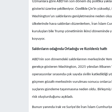
Uzmanlara göre ABD'nin son dönem dış politika yaklaşı
gösterisi üzerine şekilleniyor. Özellikle Çin'in yükseli
Washington'un saldırılarını genişletmesine neden oluyo
ülkelerinde hava saldırıları düzenlerken, İran İslam C
kuruluşları bile Trump yönetiminin ikinci döneminde yur
koyuyor.
Saldırıların odağında Ortadoğu ve Kızıldeniz hattı
ABD'nin son dönemdeki saldırılarının merkezinde Yemen 
gerekçe gösteren Washington, 2025 yılından itibaren Y
operasyonlar sırasında çok sayıda sivilin katledildiği
göçmen gözaltı merkezinin vurulması sonucu onlarca kiş
suçlarını gündeme taşınmasına neden oldu. Birleşmiş Mil
risk oluşturduğunu açıkladı.
Bunun yanında Irak ve Suriye'de İran İslam Cumhuriyeti 