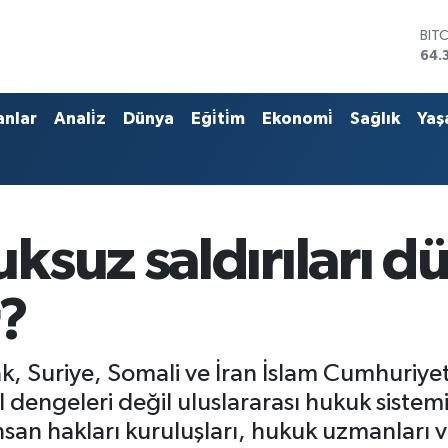
DO
47,
EU
55,
STE
anlar
Anali̇z
Dünya
Eği̇ti̇m
Ekonomi̇
Sağlık
Yaş
64,
GRA
661
BİS
13.
BIT
ksuz saldırıları d
64.
r?
k, Suriye, Somali ve İran İslam Cumhuriye
 dengeleri değil uluslararası hukuk sistemi
İnsan hakları kuruluşları, hukuk uzmanları