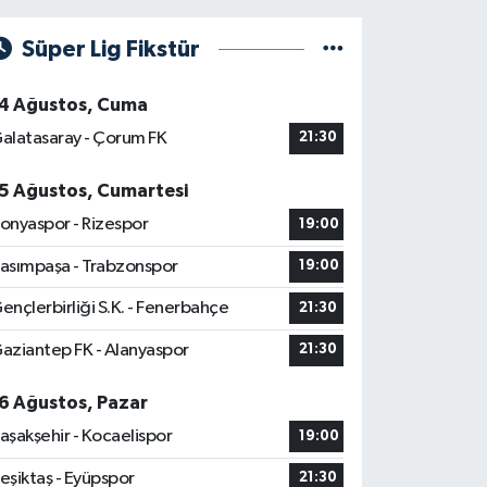
Süper Lig Fikstür
4 Ağustos, Cuma
alatasaray - Çorum FK
21:30
5 Ağustos, Cumartesi
onyaspor - Rizespor
19:00
asımpaşa - Trabzonspor
19:00
ençlerbirliği S.K. - Fenerbahçe
21:30
aziantep FK - Alanyaspor
21:30
6 Ağustos, Pazar
aşakşehir - Kocaelispor
19:00
eşiktaş - Eyüpspor
21:30