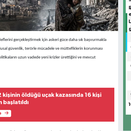
edeflerini gerçekleştirmek için askeri güce daha sık başvurmakla
ulusal güvenlik, terörle mücadele ve müttefiklerin korunması
itikaların uzun vadede yeni krizler ürettiğini ve mevcut
 kişinin öldüğü uçak kazasında 16 kişi
 başlatıldı
1
e