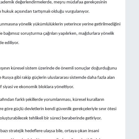
 akademik değerlendirmelerde, meşru müdafaa gerekçesinin
ı hukuk açısından tartışmalı olduğu vurgulanıyor.
 korunmasına yönelik yükümlülüklerin yeterince yerine getirilmediğini
iyle bağımsız soruşturma çağrıları yapılırken, mağdurlara yönelik
e ediliyor.
ayışının küresel sistem üzerinde de önemli sonuçlar doğurduğunu
 Rusya gibi rakip güçlerin uluslararası sistemde daha fazla alan
f siyasi ve ekonomik bloklara yöneltiyor.
fından farklı şekillerde yorumlanması, küresel kuralların
e göre güçlü devletlerin kendi güvenlik gerekçeleriyle sınır ötesi
luşturabilecek tehlikeli bir süreci beraberinde getiriyor.
azı stratejik hedeflere ulaşsa bile, ortaya çıkan insani