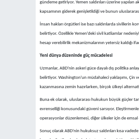
gündeme getiriyor. Yemen saldırıları üzerine yapılan
kapsamının giderek genişletildiği ve bunun uluslararas
İnsan hakları örgütleri ise bazı saldırılarda sivillerin
belirtiyor. Özellikle Yemen'deki sivil katliamlar neden
hesap verebilirlik mekanizmalarının yetersiz kaldığı ifad
Yeni dünya düzeninde güç mücadelesi
Uzmanlar, ABD'nin askeri güce dayalı dış politika anl
belirtiyor. Washington'un müdahaleci yaklaşımı, Çin ve
kazanmasına zemin hazırlarken, birçok ülkeyi alternati
Buna ek olarak, uluslararası hukukun büyük güçler tara
evrenselliği konusundaki güveni sarsıyor. Eleştirmenler
operasyonlar düzenlemesi, diğer ülkeler için de emsal o
Sonuç olarak ABD'nin hukuksuz saldırıları kısa vadede b