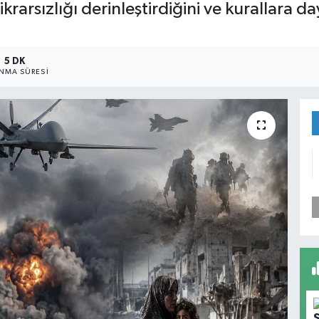
krarsızlığı derinleştirdiğini ve kurallara da
5 DK
NMA SÜRESI