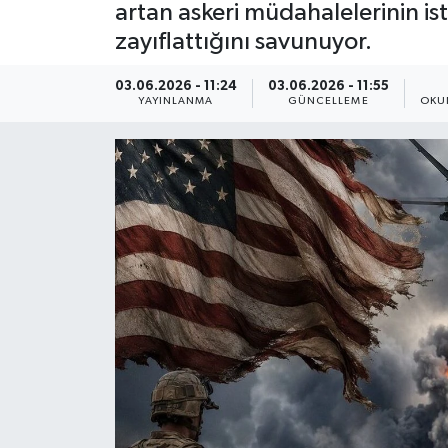
artan askeri müdahalelerinin isti
Yaşam
zayıflattığını savunuyor.
Anali̇z
03.06.2026 - 11:24
03.06.2026 - 11:55
YAYINLANMA
GÜNCELLEME
OKU
Bi̇li̇m & Teknoloji̇
Dünya
Eği̇ti̇m