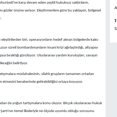
mhuriyeti'ne karşı devam eden çeşitli hukuksuz saldırıların,
A
 gözler önüne seriyor. Eleştirmenlere göre bu yaklaşım, bölgesel
.
1
S
leştirilerden biri, operasyonların hedef alınan bölgelerde kalıcı
un süreli bombardımanların insani krizi ağırlaştırdığı, altyapıyı
rşıya bıraktığı görülüyor. Uluslararası yardım kuruluşları, savaşın
eceğini belirtiyor.
çatışmalara müdahalesinin, silahlı grupların tamamen ortadan
m etmesini beraberinde getirebildiğini ortaya koyuyor.
 açıdan da yoğun tartışmalara konu oluyor. Birçok uluslararası hukuk
tler Şartı'nın temel ilkeleriyle ne ölçüde uyumlu olduğu sorusunu