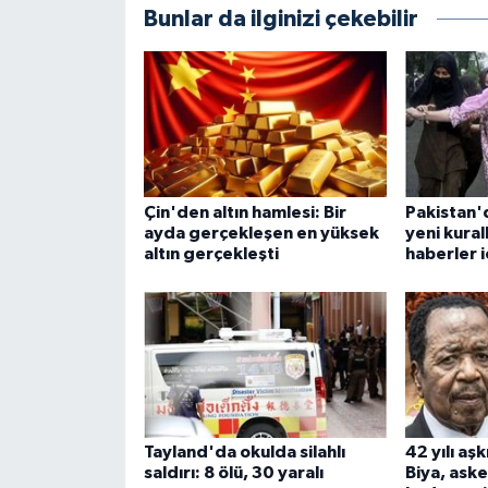
Bunlar da ilginizi çekebilir
Çin'den altın hamlesi: Bir
Pakistan'
ayda gerçekleşen en yüksek
yeni kurall
altın gerçekleşti
haberler iç
Tayland'da okulda silahlı
42 yılı aş
saldırı: 8 ölü, 30 yaralı
Biya, ask