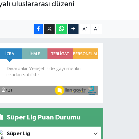
yalı uluslararası düzeni
-
+
A
A
Süper Lig Puan Durumu
Süper Lig