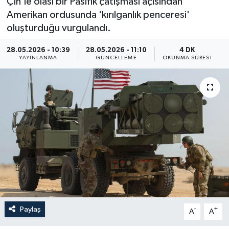
Çin'le olası bir Pasifik çatışması açısından
Amerikan ordusunda 'kırılganlık penceresi'
Yaşam
oluşturduğu vurgulandı.
Anali̇z
28.05.2026 - 10:39
28.05.2026 - 11:10
4 DK
YAYINLANMA
GÜNCELLEME
OKUNMA SÜRESI
Bi̇li̇m & Teknoloji̇
Dünya
Eği̇ti̇m
Paylaş
-
+
A
A