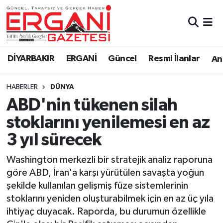
DİYARBAKIR
BİSMİL
Ergani Nöbetçi Eczaneler
DİYARBAKIR
ERGANİ
Güncel
Resmi İlanlar
Ana
BAĞLAR
ERGANİ
Ergani Hava Durumu
HABERLER
DÜNYA
Güncel
Ergani Trafik Yoğunluk Haritası
ABD'nin tükenen silah
Eği̇ti̇m
Süper Lig Puan Durumu ve Fikstür
stoklarını yenilemesi en az
3 yıl sürecek
Resmi İlanlar
Tüm Manşetler
Washington merkezli bir stratejik analiz raporuna
Sağlık
Son Dakika Haberleri
göre ABD, İran'a karşı yürütülen savaşta yoğun
şekilde kullanılan gelişmiş füze sistemlerinin
Si̇yaset
Haber Arşivi
stoklarını yeniden oluşturabilmek için en az üç yıla
ihtiyaç duyacak. Raporda, bu durumun özellikle
Spor