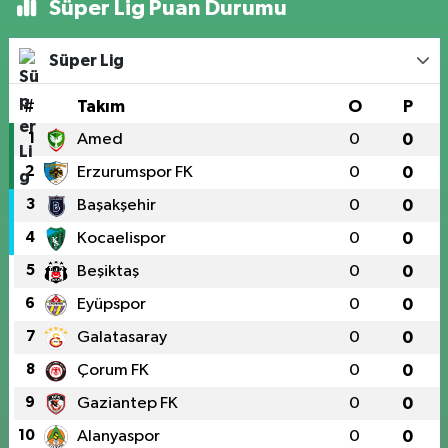
Süper Lig Puan Durumu
Süper Lig
#
Takım
O
P
1
Amed
0
0
2
Erzurumspor FK
0
0
3
Başakşehir
0
0
4
Kocaelispor
0
0
5
Beşiktaş
0
0
6
Eyüpspor
0
0
7
Galatasaray
0
0
8
Çorum FK
0
0
9
Gaziantep FK
0
0
10
Alanyaspor
0
0