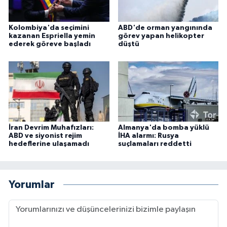
Kolombiya'da seçimini
ABD'de orman yangınında
kazanan Espriella yemin
görev yapan helikopter
ederek göreve başladı
düştü
İran Devrim Muhafızları:
Almanya'da bomba yüklü
ABD ve siyonist rejim
İHA alarmı: Rusya
hedeflerine ulaşamadı
suçlamaları reddetti
Yorumlar