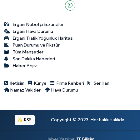
Ergani Nöbetçi Eczaneler
Ergani Hava Durumu
Ergani Trafik Yoğunluk Haritası
Puan Durumu ve Fikstür
Tüm Manşetler
Son Dakika Haberleri
Haber Arşivi
İletişim
Künye
Firma Rehberi
Seri İlan
Namaz Vakitleri
Hava Durumu
RSS
Copyright © 2023. Her hakkı saklıdır.
Haber Yazılımı:
TE Bilişim