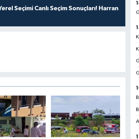
1
erel Seçimi Canlı Seçim Sonuçları! Harran
G
1
K
K
G
G
1
B
B
A
1