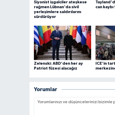
Siyonist işgalciler ateşkese
Tayland'da
rağmen Lübnan'da sivil
can kaybı 
yerleşimlere saldırılarını
sürdürüyor
Zelenski: ABD'den her ay
ICE'in tar
Patriot füzesi alacağız
merkezin
Yorumlar