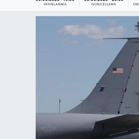
YAYINLANMA
GÜNCELLEME
OK
Yaşam
Anali̇z
Bi̇li̇m & Teknoloji̇
Dünya
Eği̇ti̇m