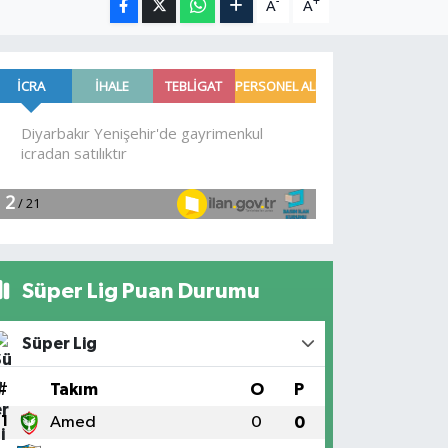
-
+
A
A
Süper Lig Puan Durumu
Süper Lig
#
Takım
O
P
1
Amed
0
0