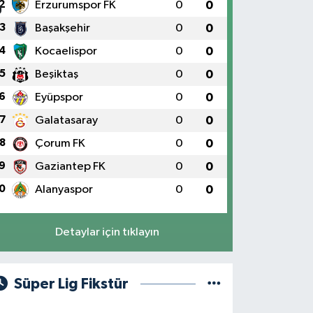
2
Erzurumspor FK
0
0
3
Başakşehir
0
0
4
Kocaelispor
0
0
5
Beşiktaş
0
0
6
Eyüpspor
0
0
7
Galatasaray
0
0
8
Çorum FK
0
0
9
Gaziantep FK
0
0
0
Alanyaspor
0
0
Detaylar için tıklayın
Süper Lig Fikstür