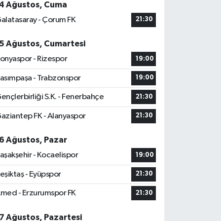
4 Ağustos, Cuma
alatasaray - Çorum FK
21:30
5 Ağustos, Cumartesi
onyaspor - Rizespor
19:00
asımpaşa - Trabzonspor
19:00
ençlerbirliği S.K. - Fenerbahçe
21:30
aziantep FK - Alanyaspor
21:30
6 Ağustos, Pazar
aşakşehir - Kocaelispor
19:00
eşiktaş - Eyüpspor
21:30
med - Erzurumspor FK
21:30
7 Ağustos, Pazartesi