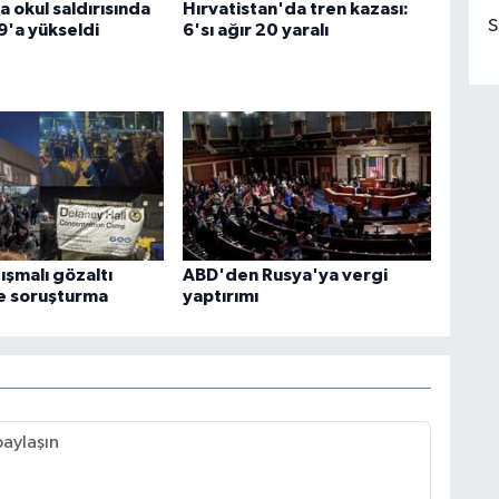
 okul saldırısında
Hırvatistan'da tren kazası:
S
9'a yükseldi
6'sı ağır 20 yaralı
tışmalı gözaltı
ABD'den Rusya'ya vergi
e soruşturma
yaptırımı