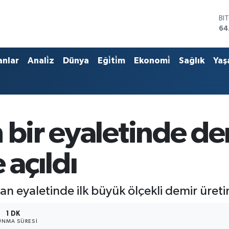
BI
64
DO
47
EU
anlar
Anali̇z
Dünya
Eği̇ti̇m
Ekonomi̇
Sağlık
Yaş
55
ST
64
GR
65
Bİ
 bir eyaletinde d
13
 açıldı
 eyaletinde ilk büyük ölçekli demir üretim
1 DK
NMA SÜRESI