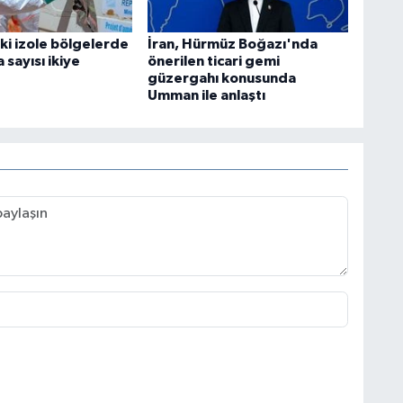
i izole bölgelerde
İran, Hürmüz Boğazı'nda
 sayısı ikiye
önerilen ticari gemi
güzergahı konusunda
Umman ile anlaştı