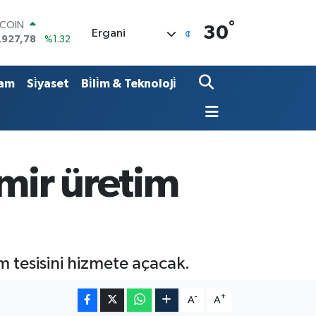
TCOIN
°
30
Ergani
.927,78
%1.32
LAR
,5894
%0.08
RO
am
Si̇yaset
Bi̇li̇m & Teknoloji̇
,0398
%-0.02
ERLİN
,1581
%0.16
AM ALTIN
08.83
%4.44
ST100
emir üretim
.703
%11
 tesisini hizmete açacak.
-
+
A
A