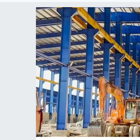
Yaşam
Anali̇z
Bi̇li̇m & Teknoloji̇
Dünya
Eği̇ti̇m