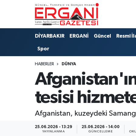
DİYARBAKIR
BİSMİL
Ergani Nöbetçi Eczaneler
DİYARBAKIR
ERGANİ
Güncel
Resmi İl
BAĞLAR
ERGANİ
Ergani Hava Durumu
Spor
Güncel
Ergani Trafik Yoğunluk Haritası
HABERLER
DÜNYA
Eği̇ti̇m
Süper Lig Puan Durumu ve Fikstür
Afganistan'ın
Resmi İlanlar
Tüm Manşetler
tesisi hizmete
Sağlık
Son Dakika Haberleri
Afganistan, kuzeydeki Samangan
Si̇yaset
Haber Arşivi
25.06.2026 - 13:29
25.06.2026 - 14:00
Spor
YAYINLANMA
GÜNCELLEME
OKU