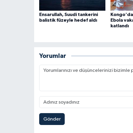
Ensarullah, Suudi tankerini
Kongo'dak
balistik füzeyle hedef aldı
Ebola vaka
katlandı
Yorumlar
Gönder