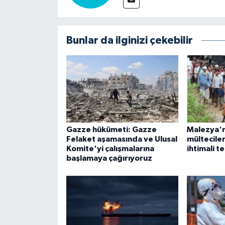
Bunlar da ilginizi çekebilir
Gazze hükümeti: Gazze
Malezya'n
Felaket aşamasında ve Ulusal
mültecile
Komite'yi çalışmalarına
ihtimali t
başlamaya çağırıyoruz