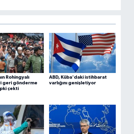
ın Rohingyalı
ABD, Küba'daki istihbarat
ri geri gönderme
varlığını genişletiyor
epki çekti