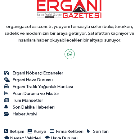
erganigazetesi.com.tr, yepyeni temasıyla sizleri buluştururken,
sadelik ve modernizmi bir araya getiriyor. Şatafattan kaçınıyor ve
insanlara haber okuyabilecekleri bir altyapı sunuyor.
Ergani Nöbetçi Eczaneler
Ergani Hava Durumu
Ergani Trafik Yoğunluk Haritası
Puan Durumu ve Fikstür
Tüm Manşetler
Son Dakika Haberleri
Haber Arşivi
İletişim
Künye
Firma Rehberi
Seri İlan
Namaz Vakitleri
Hava Durumu