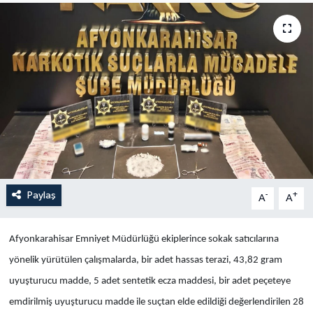
Yaşam
Anali̇z
Bi̇li̇m & Teknoloji̇
Dünya
Eği̇ti̇m
Paylaş
-
+
A
A
Afyonkarahisar Emniyet Müdürlüğü ekiplerince sokak satıcılarına
yönelik yürütülen çalışmalarda, bir adet hassas terazi, 43,82 gram
uyuşturucu madde, 5 adet sentetik ecza maddesi, bir adet peçeteye
emdirilmiş uyuşturucu madde ile suçtan elde edildiği değerlendirilen 28