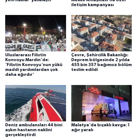
iletişim kampanyası
Uluslararası Filistin
Çevre, Şehircilik Bakanlığı:
Konvoyu Mardin'de:
Deprem bölgesinde 2 yılda
'Filistin Konvoyu'nun yükü
455 bin 357 bağımsız bölüm
maddi yardımlardan çok
teslim edildi
daha ağırdır'
Deniz ambulansları 44 bini
Malatya'da bıçaklı kavga: 1
aşkın hastanın naklini
ağır yaralı
gerçekleştirdi