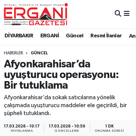
DİYARBAKIR
BİSMİL
Ergani Nöbetçi Eczaneler
DİYARBAKIR
ERGANİ
Güncel
Resmi İlanlar
Ana
BAĞLAR
ERGANİ
Ergani Hava Durumu
HABERLER
GÜNCEL
Güncel
Ergani Trafik Yoğunluk Haritası
Afyonkarahisar’da
Eği̇ti̇m
Süper Lig Puan Durumu ve Fikstür
uyuşturucu operasyonu:
Bir tutuklama
Resmi İlanlar
Tüm Manşetler
Afyonkarahisar’da sokak satıcılarına yönelik
Sağlık
Son Dakika Haberleri
çalışmada uyuşturucu maddeler ele geçirildi, bir
şüpheli tutuklandı.
Si̇yaset
Haber Arşivi
17.03.2026 - 10:17
17.03.2026 - 10:50
1 DK
Spor
YAYINLANMA
GÜNCELLEME
OKUNMA SÜRESI