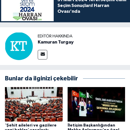
Seçim Sonuçları! Harran
Ovası'nda
EDITÖR HAKKINDA
Kamuran Turgay
Bunlar da ilginizi çekebilir
'Şehit aileleri ve gazilere
İletişim Başkanlığından
yeni haklar' yasalaştı
Mekke Anlaşması'na özel