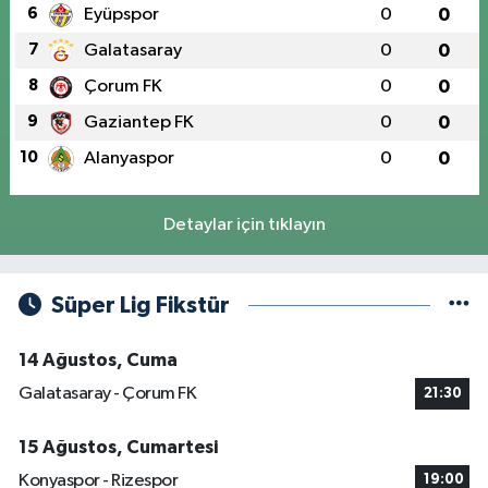
6
Eyüpspor
0
0
7
Galatasaray
0
0
8
Çorum FK
0
0
9
Gaziantep FK
0
0
10
Alanyaspor
0
0
Detaylar için tıklayın
Süper Lig Fikstür
14 Ağustos, Cuma
Galatasaray - Çorum FK
21:30
15 Ağustos, Cumartesi
Konyaspor - Rizespor
19:00