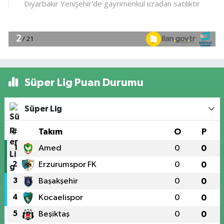
Süper Lig Puan Durumu
Süper Lig
#
Takım
O
P
1
Amed
0
0
2
Erzurumspor FK
0
0
3
Başakşehir
0
0
4
Kocaelispor
0
0
5
Beşiktaş
0
0