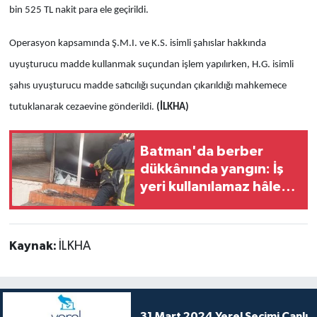
bin 525 TL nakit para ele geçirildi.
Operasyon kapsamında Ş.M.I. ve K.S. isimli şahıslar hakkında
uyuşturucu madde kullanmak suçundan işlem yapılırken, H.G. isimli
şahıs uyuşturucu madde satıcılığı suçundan çıkarıldığı mahkemece
tutuklanarak cezaevine gönderildi.
(İLKHA)
Batman'da berber
dükkânında yangın: İş
yeri kullanılamaz hâle
geldi
Kaynak:
İLKHA
31 Mart 2024 Yerel Seçimi Canlı