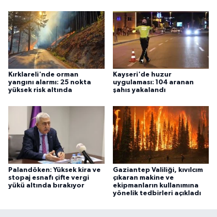
Kırklareli'nde orman
Kayseri'de huzur
yangını alarmı: 25 nokta
uygulaması: 104 aranan
yüksek risk altında
şahıs yakalandı
Palandöken: Yüksek kira ve
Gaziantep Valiliği, kıvılcım
stopaj esnafı çifte vergi
çıkaran makine ve
yükü altında bırakıyor
ekipmanların kullanımına
yönelik tedbirleri açıkladı