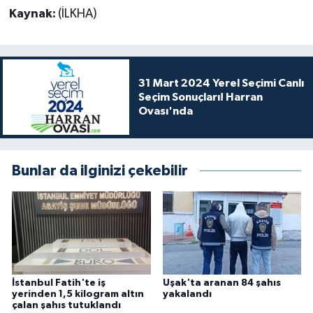
Kaynak:
(İLKHA)
31 Mart 2024 Yerel Seçimi Canlı
Seçim Sonuçları! Harran
Ovası'nda
Bunlar da ilginizi çekebilir
İstanbul Fatih'te iş
Uşak'ta aranan 84 şahıs
yerinden 1,5 kilogram altın
yakalandı
çalan şahıs tutuklandı