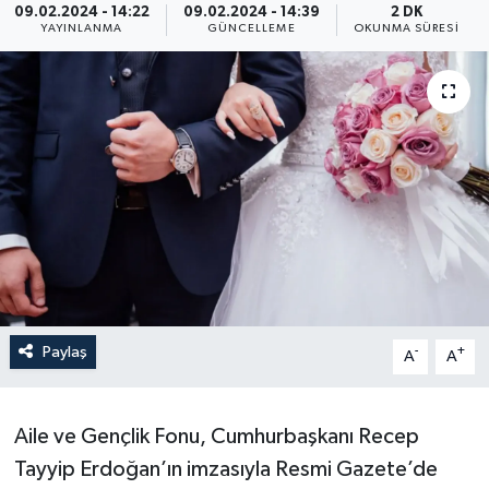
09.02.2024 - 14:22
09.02.2024 - 14:39
2 DK
YAYINLANMA
GÜNCELLEME
OKUNMA SÜRESI
Yaşam
Anali̇z
Bi̇li̇m & Teknoloji̇
Dünya
Eği̇ti̇m
Paylaş
-
+
A
A
Aile ve Gençlik Fonu, Cumhurbaşkanı Recep
Tayyip Erdoğan’ın imzasıyla Resmi Gazete’de