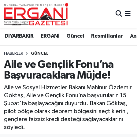
DİYARBAKIR
BİSMİL
Ergani Nöbetçi Eczaneler
DİYARBAKIR
ERGANİ
Güncel
Resmi İlanlar
Ana
BAĞLAR
ERGANİ
Ergani Hava Durumu
HABERLER
GÜNCEL
Güncel
Ergani Trafik Yoğunluk Haritası
Aile ve Gençlik Fonu’na
Eği̇ti̇m
Süper Lig Puan Durumu ve Fikstür
Başvuracaklara Müjde!
Resmi İlanlar
Tüm Manşetler
Aile ve Sosyal Hizmetler Bakanı Mahinur Özdemir
Göktaş, Aile ve Gençlik Fonu’na başvuruların 15
Sağlık
Son Dakika Haberleri
Şubat’ta başlayacağını duyurdu. Bakan Göktaş,
pilot bölge olarak deprem bölgesini seçtiklerini,
Si̇yaset
Haber Arşivi
gençlere faizsiz kredi desteği sağlayacaklarını
söyledi.
Spor