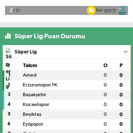
Süper Lig Puan Durumu
Süper Lig
#
Takım
O
P
1
Amed
0
0
2
Erzurumspor FK
0
0
3
Başakşehir
0
0
4
Kocaelispor
0
0
5
Beşiktaş
0
0
6
Eyüpspor
0
0