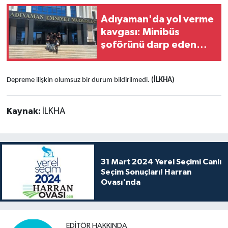
Adıyaman'da yol verme
kavgası: Minibüs
şoförünü darp eden
şahıslar tutuklandı
Depreme ilişkin olumsuz bir durum bildirilmedi.
(İLKHA)
Kaynak:
İLKHA
31 Mart 2024 Yerel Seçimi Canlı
Seçim Sonuçları! Harran
Ovası'nda
EDITÖR HAKKINDA