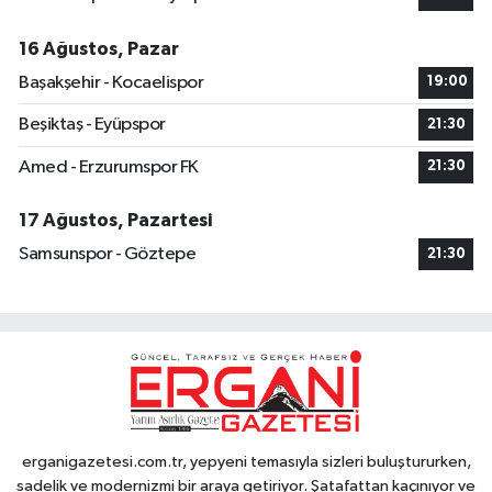
16 Ağustos, Pazar
Başakşehir - Kocaelispor
19:00
Beşiktaş - Eyüpspor
21:30
Amed - Erzurumspor FK
21:30
17 Ağustos, Pazartesi
Samsunspor - Göztepe
21:30
erganigazetesi.com.tr, yepyeni temasıyla sizleri buluştururken,
sadelik ve modernizmi bir araya getiriyor. Şatafattan kaçınıyor ve