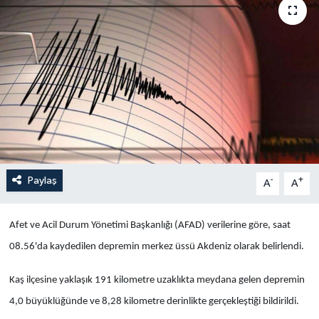
Yaşam
Anali̇z
Bi̇li̇m & Teknoloji̇
Dünya
Eği̇ti̇m
Paylaş
-
+
A
A
Afet ve Acil Durum Yönetimi Başkanlığı (AFAD) verilerine göre, saat
08.56'da kaydedilen depremin merkez üssü Akdeniz olarak belirlendi.
Kaş ilçesine yaklaşık 191 kilometre uzaklıkta meydana gelen depremin
4,0 büyüklüğünde ve 8,28 kilometre derinlikte gerçekleştiği bildirildi.