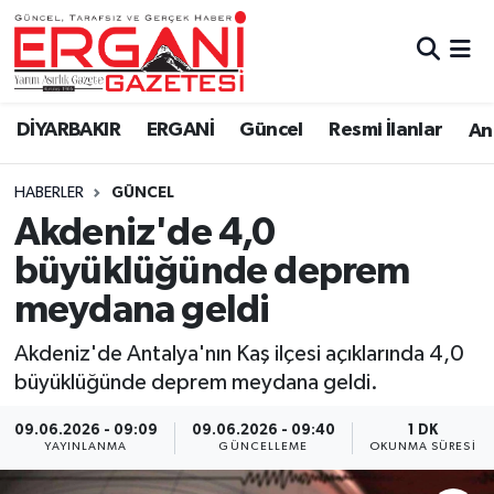
DİYARBAKIR
BİSMİL
Ergani Nöbetçi Eczaneler
DİYARBAKIR
ERGANİ
Güncel
Resmi İlanlar
Ana
BAĞLAR
ERGANİ
Ergani Hava Durumu
HABERLER
GÜNCEL
Güncel
Ergani Trafik Yoğunluk Haritası
Akdeniz'de 4,0
Eği̇ti̇m
Süper Lig Puan Durumu ve Fikstür
büyüklüğünde deprem
meydana geldi
Resmi İlanlar
Tüm Manşetler
Akdeniz'de Antalya'nın Kaş ilçesi açıklarında 4,0
Sağlık
Son Dakika Haberleri
büyüklüğünde deprem meydana geldi.
Si̇yaset
Haber Arşivi
09.06.2026 - 09:09
09.06.2026 - 09:40
1 DK
YAYINLANMA
GÜNCELLEME
OKUNMA SÜRESI
Spor