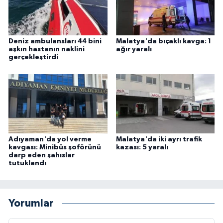
Deniz ambulansları 44 bini
Malatya'da bıçaklı kavga: 1
aşkın hastanın naklini
ağır yaralı
gerçekleştirdi
Adıyaman'da yol verme
Malatya'da iki ayrı trafik
kavgası: Minibüs şoförünü
kazası: 5 yaralı
darp eden şahıslar
tutuklandı
Yorumlar