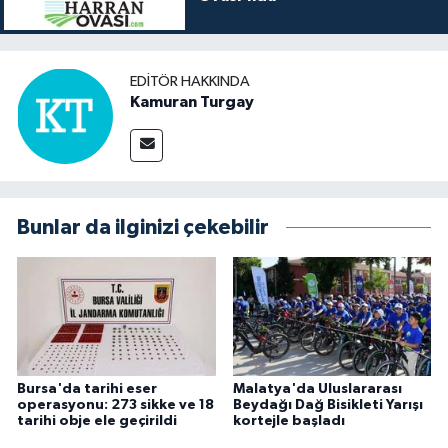
EDITÖR HAKKINDA
Kamuran Turgay
Bunlar da ilginizi çekebilir
Bursa'da tarihi eser
Malatya'da Uluslararası
operasyonu: 273 sikke ve 18
Beydağı Dağ Bisikleti Yarışı
tarihi obje ele geçirildi
kortejle başladı