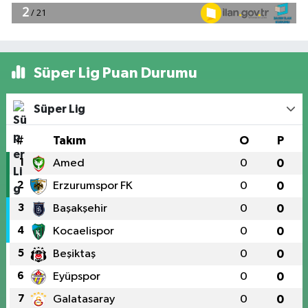
Süper Lig Puan Durumu
Süper Lig
#
Takım
O
P
1
Amed
0
0
2
Erzurumspor FK
0
0
3
Başakşehir
0
0
4
Kocaelispor
0
0
5
Beşiktaş
0
0
6
Eyüpspor
0
0
7
Galatasaray
0
0