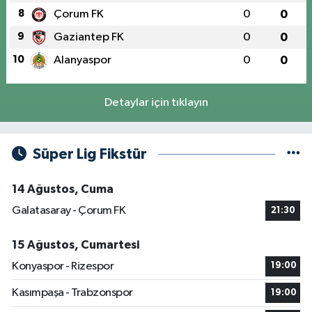
8
Çorum FK
0
0
9
Gaziantep FK
0
0
10
Alanyaspor
0
0
Detaylar için tıklayın
Süper Lig Fikstür
14 Ağustos, Cuma
Galatasaray - Çorum FK
21:30
15 Ağustos, Cumartesi
Konyaspor - Rizespor
19:00
Kasımpaşa - Trabzonspor
19:00