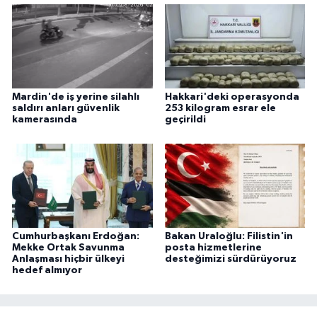
Mardin'de iş yerine silahlı
Hakkari'deki operasyonda
saldırı anları güvenlik
253 kilogram esrar ele
kamerasında
geçirildi
Cumhurbaşkanı Erdoğan:
Bakan Uraloğlu: Filistin'in
Mekke Ortak Savunma
posta hizmetlerine
Anlaşması hiçbir ülkeyi
desteğimizi sürdürüyoruz
hedef almıyor