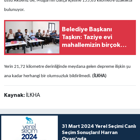
üssü Akdeniz'de, Muğla'nın Datça ilçesine 155,63 kilometre uzaklıkta
bulunuyor.
Belediye Başkanı
Taşkın: Taziye evi
mahallemizin birçok
ihtiyacına cevap
verecek
Yerin 21,72 kilometre derinliğinde meydana gelen depreme ilişkin şu
ana kadar herhangi bir olumsuzluk bildirilmedi.
(İLKHA)
Kaynak:
İLKHA
31 Mart 2024 Yerel Seçimi Canlı
Seçim Sonuçları! Harran
Ovası'nda