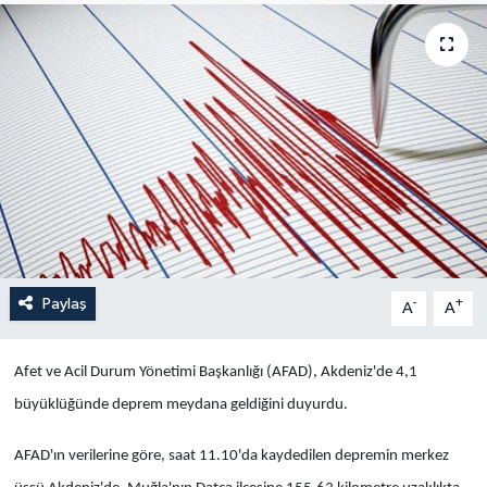
Yaşam
Anali̇z
Bi̇li̇m & Teknoloji̇
Dünya
Eği̇ti̇m
Paylaş
-
+
A
A
Afet ve Acil Durum Yönetimi Başkanlığı (AFAD), Akdeniz'de 4,1
büyüklüğünde deprem meydana geldiğini duyurdu.
AFAD'ın verilerine göre, saat 11.10'da kaydedilen depremin merkez