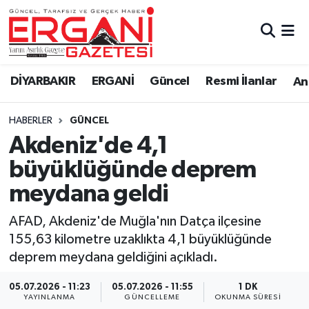
DİYARBAKIR
BİSMİL
Ergani Nöbetçi Eczaneler
DİYARBAKIR
ERGANİ
Güncel
Resmi İlanlar
Ana
BAĞLAR
ERGANİ
Ergani Hava Durumu
HABERLER
GÜNCEL
Güncel
Ergani Trafik Yoğunluk Haritası
Akdeniz'de 4,1
Eği̇ti̇m
Süper Lig Puan Durumu ve Fikstür
büyüklüğünde deprem
meydana geldi
Resmi İlanlar
Tüm Manşetler
AFAD, Akdeniz'de Muğla'nın Datça ilçesine
Sağlık
Son Dakika Haberleri
155,63 kilometre uzaklıkta 4,1 büyüklüğünde
deprem meydana geldiğini açıkladı.
Si̇yaset
Haber Arşivi
05.07.2026 - 11:23
05.07.2026 - 11:55
1 DK
Spor
YAYINLANMA
GÜNCELLEME
OKUNMA SÜRESI