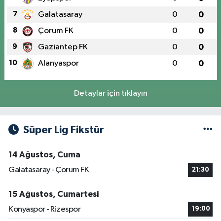
7
Galatasaray
0
0
8
Çorum FK
0
0
9
Gaziantep FK
0
0
10
Alanyaspor
0
0
Detaylar için tıklayın
Süper Lig Fikstür
14 Ağustos, Cuma
Galatasaray - Çorum FK
21:30
15 Ağustos, Cumartesi
Konyaspor - Rizespor
19:00