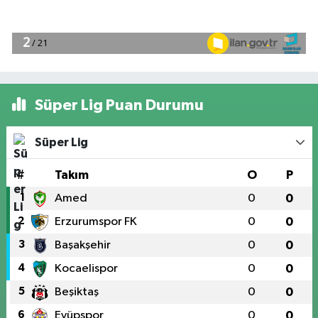
Süper Lig Puan Durumu
Süper Lig
#
Takım
O
P
1
Amed
0
0
2
Erzurumspor FK
0
0
3
Başakşehir
0
0
4
Kocaelispor
0
0
5
Beşiktaş
0
0
6
Eyüpspor
0
0