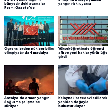
bünyesindeki atamalar
yangın riski uyarısı
Resmi Gazete'de
Öğrencilerden nükleer bilim
Yükseköğretimde öğrenci
olimpiyatında 4 madalya
affı ve yeni haklar yürürlüğe
girdi
Antalya'da orman yangını:
Kelaynaklar tedavi edilerek
Soğutma çalışmaları
yeniden doğayla
sürüyor
buluşturuluyor