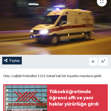
Yaşam
Anali̇z
Bi̇li̇m & Teknoloji̇
Dünya
Eği̇ti̇m
Paylaş
-
+
A
A
Olay, Coğlaki Mahallesi 1322 Sokak'taki bir inşaatta meydana geldi.
Yükseköğretimde
öğrenci affı ve yeni
haklar yürürlüğe girdi