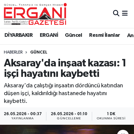
DİYARBAKIR
BİSMİL
Ergani Nöbetçi Eczaneler
DİYARBAKIR
ERGANİ
Güncel
Resmi İlanlar
Ana
BAĞLAR
ERGANİ
Ergani Hava Durumu
HABERLER
GÜNCEL
Güncel
Ergani Trafik Yoğunluk Haritası
Aksaray'da inşaat kazası: 1
Eği̇ti̇m
Süper Lig Puan Durumu ve Fikstür
işçi hayatını kaybetti
Resmi İlanlar
Tüm Manşetler
Aksaray'da çalıştığı inşaatın dördüncü katından
düşen işçi, kaldırıldığı hastanede hayatını
Sağlık
Son Dakika Haberleri
kaybetti.
Si̇yaset
Haber Arşivi
26.05.2026 - 00:37
26.05.2026 - 01:10
1 DK
YAYINLANMA
GÜNCELLEME
OKUNMA SÜRESI
Spor