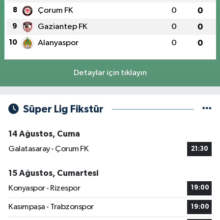
8
Çorum FK
0
0
9
Gaziantep FK
0
0
10
Alanyaspor
0
0
Detaylar için tıklayın
Süper Lig Fikstür
14 Ağustos, Cuma
Galatasaray - Çorum FK
21:30
15 Ağustos, Cumartesi
Konyaspor - Rizespor
19:00
Kasımpaşa - Trabzonspor
19:00