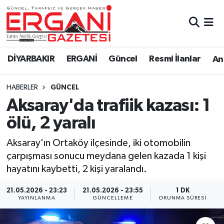
DİYARBAKIR
BİSMİL
Ergani Nöbetçi Eczaneler
DİYARBAKIR
ERGANİ
Güncel
Resmi İlanlar
Ana
BAĞLAR
ERGANİ
Ergani Hava Durumu
HABERLER
GÜNCEL
Güncel
Ergani Trafik Yoğunluk Haritası
Aksaray'da trafiik kazası: 1
Eği̇ti̇m
Süper Lig Puan Durumu ve Fikstür
ölü, 2 yaralı
Resmi İlanlar
Tüm Manşetler
Aksaray'ın Ortaköy ilçesinde, iki otomobilin
çarpışması sonucu meydana gelen kazada 1 kişi
Sağlık
Son Dakika Haberleri
hayatını kaybetti, 2 kişi yaralandı.
Si̇yaset
Haber Arşivi
21.05.2026 - 23:23
21.05.2026 - 23:55
1 DK
YAYINLANMA
GÜNCELLEME
OKUNMA SÜRESI
Spor