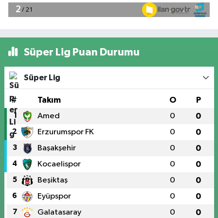
Süper Lig Puan Durumu
Süper Lig
#
Takım
O
P
1
Amed
0
0
2
Erzurumspor FK
0
0
3
Başakşehir
0
0
4
Kocaelispor
0
0
5
Beşiktaş
0
0
6
Eyüpspor
0
0
7
Galatasaray
0
0