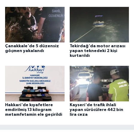
Çanakkale'de 5 düzensiz
Tekirdağ'da motor arızası
göçmen yakalandı
yapan teknedeki 2 kişi
kurtarıldı
Hakkari'de kıyafetlere
Kayseri'de trafik ihlali
emdirilmiş 13 kilogram
yapan sürücülere 442 bin
metamfetamin ele geçirildi
lira ceza