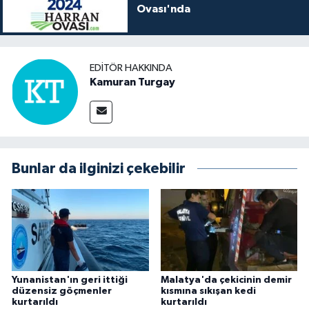
Ovası'nda
EDITÖR HAKKINDA
Kamuran Turgay
Bunlar da ilginizi çekebilir
Yunanistan'ın geri ittiği
Malatya'da çekicinin demir
düzensiz göçmenler
kısmına sıkışan kedi
kurtarıldı
kurtarıldı