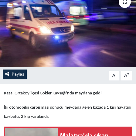
Yaşam
Anali̇z
Bi̇li̇m & Teknoloji̇
Dünya
Eği̇ti̇m
Paylaş
-
+
A
A
Kaza, Ortaköy ilçesi Gökler Kavşağı'nda meydana geldi.
İki otomobilin çarpışması sonucu meydana gelen kazada 1 kişi hayatını
kaybetti, 2 kişi yaralandı.
Malatya'da çıkan