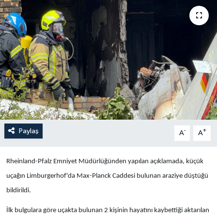
Yaşam
Anali̇z
Bi̇li̇m & Teknoloji̇
Dünya
Eği̇ti̇m
Paylaş
-
+
A
A
Rheinland-Pfalz Emniyet Müdürlüğünden yapılan açıklamada, küçük
uçağın Limburgerhof'da Max-Planck Caddesi bulunan araziye düştüğü
bildirildi.
İlk bulgulara göre uçakta bulunan 2 kişinin hayatını kaybettiği aktarılan