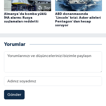
Almanya'da bomba yüklü
ABD donanmasında
İHA alarmı: Rusya
'Lincoln' krizi: Asker aileleri
suçlamaları reddetti
Pentagon'dan hesap
soruyor
Yorumlar
Gönder