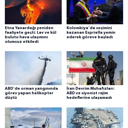
Etna Yanardağı yeniden
Kolombiya'da seçimini
faaliyete geçti: Lav ve kül
kazanan Espriella yemin
bulutu hava ulaşımını
ederek göreve başladı
olumsuz etkiledi
ABD'de orman yangınında
İran Devrim Muhafızları:
görev yapan helikopter
ABD ve siyonist rejim
düştü
hedeflerine ulaşamadı