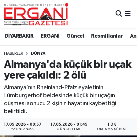
DİYARBAKIR
BİSMİL
Ergani Nöbetçi Eczaneler
DİYARBAKIR
ERGANİ
Güncel
Resmi İlanlar
Ana
BAĞLAR
ERGANİ
Ergani Hava Durumu
HABERLER
DÜNYA
Güncel
Ergani Trafik Yoğunluk Haritası
Almanya'da küçük bir uçak
Eği̇ti̇m
Süper Lig Puan Durumu ve Fikstür
yere çakıldı: 2 ölü
Resmi İlanlar
Tüm Manşetler
Almanya'nın Rheinland-Pfalz eyaletinin
Lümburgerhof beldesinde küçük bir uçağın
Sağlık
Son Dakika Haberleri
düşmesi sonucu 2 kişinin hayatını kaybettiği
belirtildi.
Si̇yaset
Haber Arşivi
17.05.2026 - 00:57
17.05.2026 - 01:45
1 DK
YAYINLANMA
GÜNCELLEME
OKUNMA SÜRESI
Spor