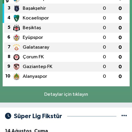
3
Başakşehir
0
0
4
Kocaelispor
0
0
5
Beşiktaş
0
0
6
Eyüpspor
0
0
7
Galatasaray
0
0
8
Çorum FK
0
0
9
Gaziantep FK
0
0
10
Alanyaspor
0
0
Detaylar için tıklayın
Süper Lig Fikstür
14 Ağustos, Cuma