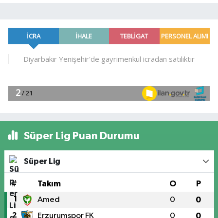
Süper Lig Puan Durumu
Süper Lig
#
Takım
O
P
1
Amed
0
0
2
Erzurumspor FK
0
0