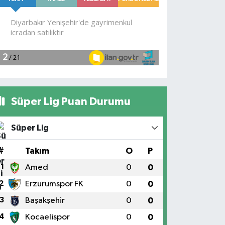
Süper Lig Puan Durumu
Süper Lig
#
Takım
O
P
1
Amed
0
0
2
Erzurumspor FK
0
0
3
Başakşehir
0
0
4
Kocaelispor
0
0