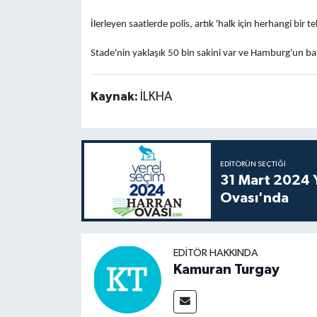
İlerleyen saatlerde polis, artık 'halk için herhangi bir te
Stade'nin yaklaşık 50 bin sakini var ve Hamburg'un bat
Kaynak:
İLKHA
EDITÖRÜN SEÇTIĞI
31 Mart 2024 Y
Ovası'nda
EDITÖR HAKKINDA
Kamuran Turgay