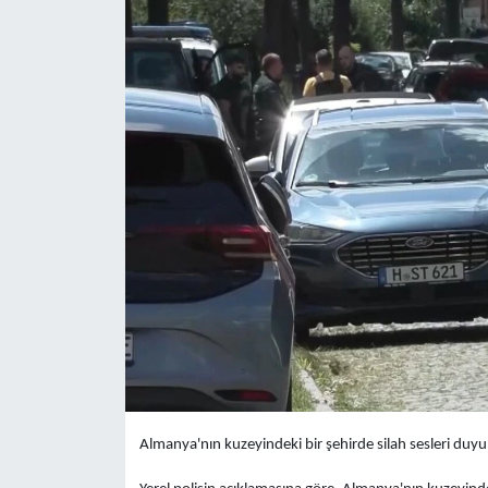
Yaşam
Anali̇z
Bi̇li̇m & Teknoloji̇
Dünya
Eği̇ti̇m
Almanya'nın kuzeyindeki bir şehirde silah sesleri duyul