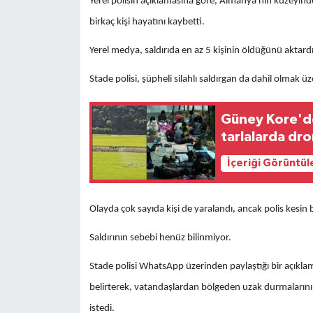
Yerel polisin açıklamasına göre, Almanya'nın kuzeyind
birkaç kişi hayatını kaybetti.
Yerel medya, saldırıda en az 5 kişinin öldüğünü aktardı
Stade polisi, şüpheli silahlı saldırgan da dahil olmak üze
Güney Kore'de
tarlalarda dro
İçeriği Görüntül
Olayda çok sayıda kişi de yaralandı, ancak polis kesin 
Saldırının sebebi henüz bilinmiyor.
Stade polisi WhatsApp üzerinden paylaştığı bir açıkl
belirterek, vatandaşlardan bölgeden uzak durmalarını ve
istedi.