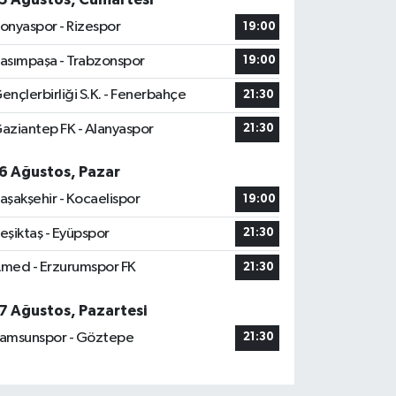
onyaspor - Rizespor
19:00
asımpaşa - Trabzonspor
19:00
ençlerbirliği S.K. - Fenerbahçe
21:30
aziantep FK - Alanyaspor
21:30
6 Ağustos, Pazar
aşakşehir - Kocaelispor
19:00
eşiktaş - Eyüpspor
21:30
med - Erzurumspor FK
21:30
7 Ağustos, Pazartesi
amsunspor - Göztepe
21:30