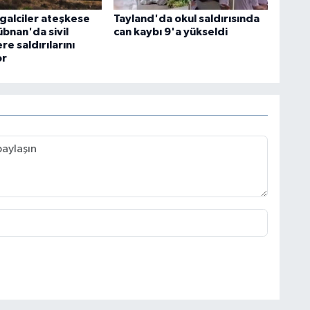
şgalciler ateşkese
Tayland'da okul saldırısında
bnan'da sivil
can kaybı 9'a yükseldi
re saldırılarını
or