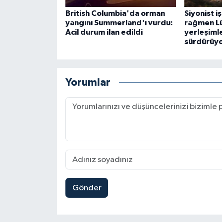
British Columbia'da orman
Siyonist i
yangını Summerland'ı vurdu:
rağmen Lü
Acil durum ilan edildi
yerleşimle
sürdürüy
Yorumlar
Gönder