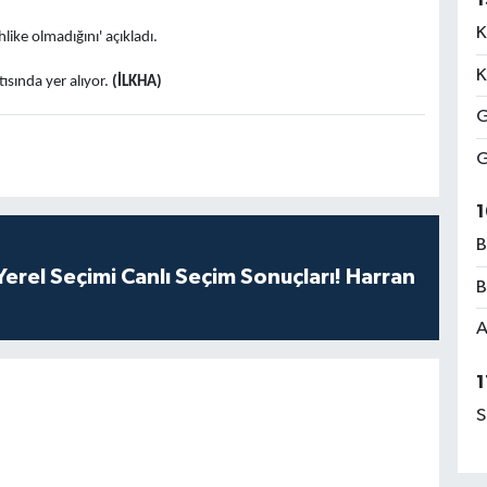
K
hlike olmadığını' açıkladı.
K
ısında yer alıyor.
(İLKHA)
G
G
1
B
erel Seçimi Canlı Seçim Sonuçları! Harran
B
A
1
S