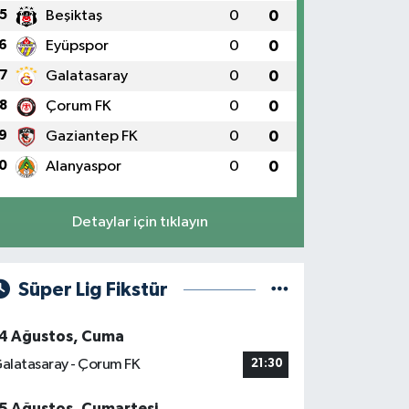
5
Beşiktaş
0
0
6
Eyüpspor
0
0
7
Galatasaray
0
0
8
Çorum FK
0
0
9
Gaziantep FK
0
0
0
Alanyaspor
0
0
Detaylar için tıklayın
Süper Lig Fikstür
4 Ağustos, Cuma
alatasaray - Çorum FK
21:30
5 Ağustos, Cumartesi