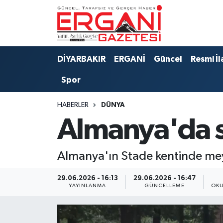
DİYARBAKIR
BİSMİL
Ergani Nöbetçi Eczaneler
DİYARBAKIR
ERGANİ
Güncel
Resmi İl
BAĞLAR
ERGANİ
Ergani Hava Durumu
Spor
Güncel
Ergani Trafik Yoğunluk Haritası
HABERLER
DÜNYA
Eği̇ti̇m
Süper Lig Puan Durumu ve Fikstür
Almanya'da sil
Resmi İlanlar
Tüm Manşetler
Almanya'ın Stade kentinde meyda
Sağlık
Son Dakika Haberleri
29.06.2026 - 16:13
29.06.2026 - 16:47
YAYINLANMA
GÜNCELLEME
OKU
Si̇yaset
Haber Arşivi
Spor