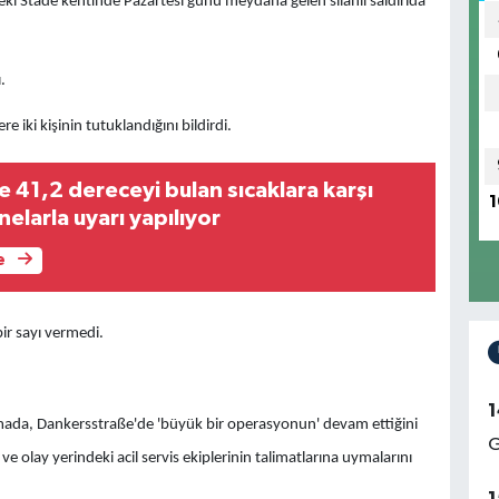
eki Stade kentinde Pazartesi günü meydana gelen silahlı saldırıda
.
re iki kişinin tutuklandığını bildirdi.
 41,2 dereceyi bulan sıcaklara karşı
1
nelarla uyarı yapılıyor
e
bir sayı vermedi.
1
amada, Dankersstraße'de 'büyük bir operasyonun' devam ettiğini
G
 olay yerindeki acil servis ekiplerinin talimatlarına uymalarını
1