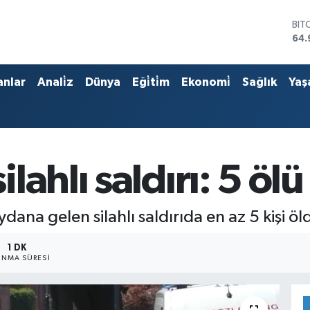
BIT
64.
DO
47,
EU
anlar
Anali̇z
Dünya
Eği̇ti̇m
Ekonomi̇
Sağlık
Yaş
55,
STE
64,
GRA
666
BİS
ahlı saldırı: 5 ölü
13.
na gelen silahlı saldırıda en az 5 kişi öl
1 DK
NMA SÜRESI