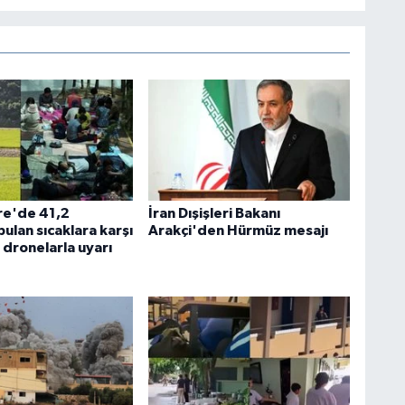
re'de 41,2
İran Dışişleri Bakanı
ulan sıcaklara karşı
Arakçi'den Hürmüz mesajı
 dronelarla uyarı