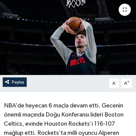
Yaşam
Anali̇z
Bi̇li̇m & Teknoloji̇
Dünya
Eği̇ti̇m
Paylaş
-
+
A
A
NBA’de heyecan 6 maçla devam etti. Gecenin
önemli maçında Doğu Konferansı lideri Boston
Celtics, evinde Houston Rockets’ı 116-107
mağlup etti. Rockets’ta milli oyuncu Alperen