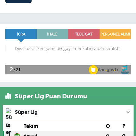
Süper Lig Puan Durumu
Süper Lig
#
Takım
O
P
1