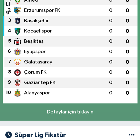
Amed
0
0
2
Erzurumspor FK
0
0
3
Başakşehir
0
0
4
Kocaelispor
0
0
5
Beşiktaş
0
0
6
Eyüpspor
0
0
7
Galatasaray
0
0
8
Çorum FK
0
0
9
Gaziantep FK
0
0
10
Alanyaspor
0
0
Detaylar için tıklayın
Süper Lig Fikstür