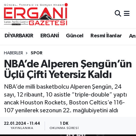
DİYARBAKIR
BİSMİL
Ergani Nöbetçi Eczaneler
DİYARBAKIR
ERGANİ
Güncel
Resmi İlanlar
Ana
BAĞLAR
ERGANİ
Ergani Hava Durumu
HABERLER
SPOR
Güncel
Ergani Trafik Yoğunluk Haritası
NBA’de Alperen Şengün’ün
Eği̇ti̇m
Süper Lig Puan Durumu ve Fikstür
Üçlü Çifti Yetersiz Kaldı
Resmi İlanlar
Tüm Manşetler
NBA’de milli basketbolcu Alperen Şengün, 24
sayı, 12 ribaunt, 10 asistle “triple-double” yaptı
Sağlık
Son Dakika Haberleri
ancak Houston Rockets, Boston Celtics’e 116-
107 yenilerek sezonun 22. mağlubiyetini aldı
Si̇yaset
Haber Arşivi
22.01.2024 - 11:44
1 DK
YAYINLANMA
OKUNMA SÜRESI
Spor