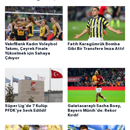
VakıfBank Kadın Voleybol
Fatih Karagümrük Bomba
Takımı, Çeyrek Finale
Gibi Bir Transfere İmza Attı!
Yükselmek için Sahaya
Çıkıyor
Süper Lig'de 7 Kulüp
Galatasaraylı Sacha Boey,
PFDK'ye Sevk Edildi!
Bayern Münih'de: Rekor
Kırdı!