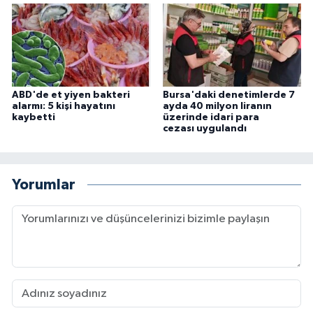
ABD'de et yiyen bakteri
Bursa'daki denetimlerde 7
alarmı: 5 kişi hayatını
ayda 40 milyon liranın
kaybetti
üzerinde idari para
cezası uygulandı
Yorumlar