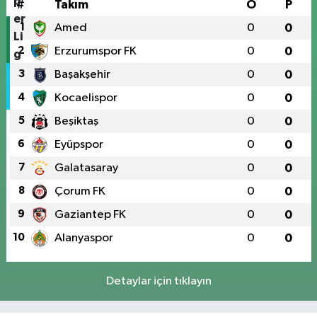
#
Takım
O
P
1
Amed
0
0
2
Erzurumspor FK
0
0
3
Başakşehir
0
0
4
Kocaelispor
0
0
5
Beşiktaş
0
0
6
Eyüpspor
0
0
7
Galatasaray
0
0
8
Çorum FK
0
0
9
Gaziantep FK
0
0
10
Alanyaspor
0
0
Detaylar için tıklayın