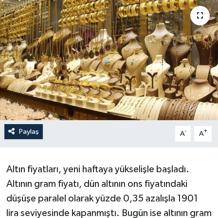
Yaşam
Anali̇z
Bi̇li̇m & Teknoloji̇
Dünya
Eği̇ti̇m
Paylaş
-
+
A
A
Altın fiyatları, yeni haftaya yükselişle başladı.
Altının gram fiyatı, dün altının ons fiyatındaki
düşüşe paralel olarak yüzde 0,35 azalışla 1901
lira seviyesinde kapanmıştı. Bugün ise altının gram