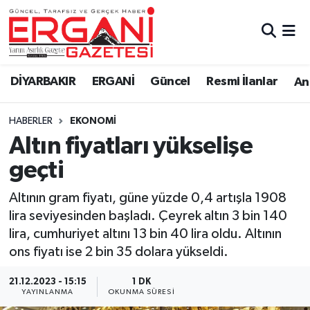
DİYARBAKIR
BİSMİL
Ergani Nöbetçi Eczaneler
DİYARBAKIR
ERGANİ
Güncel
Resmi İlanlar
Ana
BAĞLAR
ERGANİ
Ergani Hava Durumu
HABERLER
EKONOMİ
Güncel
Ergani Trafik Yoğunluk Haritası
Altın fiyatları yükselişe
Eği̇ti̇m
Süper Lig Puan Durumu ve Fikstür
geçti
Resmi İlanlar
Tüm Manşetler
Altının gram fiyatı, güne yüzde 0,4 artışla 1908
lira seviyesinden başladı. Çeyrek altın 3 bin 140
Sağlık
Son Dakika Haberleri
lira, cumhuriyet altını 13 bin 40 lira oldu. Altının
ons fiyatı ise 2 bin 35 dolara yükseldi.
Si̇yaset
Haber Arşivi
21.12.2023 - 15:15
1 DK
YAYINLANMA
OKUNMA SÜRESI
Spor