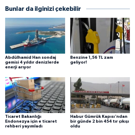
Bunlar da ilginizi çekebilir
Abdülhamid Han sondaj
Benzine 1,56 TL zam
gemisi 4 yıldır denizlerde
geliyor!
enerji arıyor
Ticaret Bakanlığı
Habur Gümrük Kapısı'ndan
Endonezya için e ticaret
bir günde 2 bin 454 tır çıkışı
rehberi yayımladı
oldu