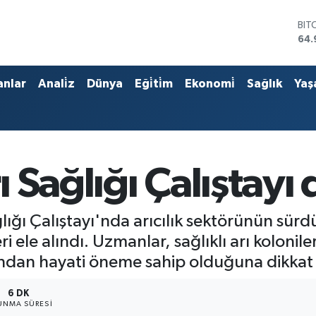
DO
47,
EU
55,
STE
anlar
Anali̇z
Dünya
Eği̇ti̇m
Ekonomi̇
Sağlık
Yaş
64,
GRA
666
BİS
13.
BIT
 Sağlığı Çalıştayı
64.
ı Çalıştayı'nda arıcılık sektörünün sürdürül
i ele alındı. Uzmanlar, sağlıklı arı koloni
ndan hayati öneme sahip olduğuna dikkat 
6 DK
UNMA SÜRESI