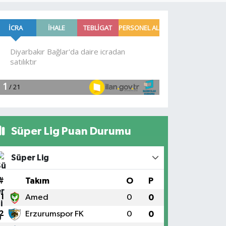
Süper Lig Puan Durumu
Süper Lig
#
Takım
O
P
1
Amed
0
0
2
Erzurumspor FK
0
0