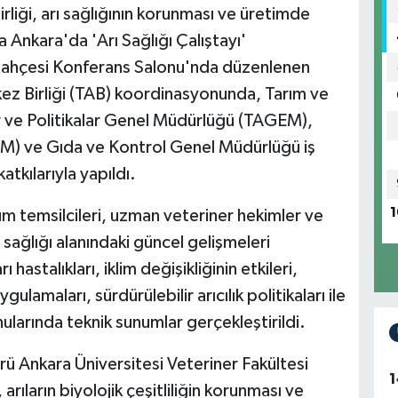
irliği, arı sağlığının korunması ve üretimde
yla Ankara'da 'Arı Sağlığı Çalıştayı'
ik Bahçesi Konferans Salonu'nda düzenlenen
erkez Birliği (TAB) koordinasyonunda, Tarım ve
r ve Politikalar Genel Müdürlüğü (TAGEM),
) ve Gıda ve Kontrol Genel Müdürlüğü iş
atkılarıyla yapıldı.
1
 temsilcileri, uzman veteriner hekimler ve
 sağlığı alanındaki güncel gelişmeleri
stalıkları, iklim değişikliğinin etkileri,
gulamaları, sürdürülebilir arıcılık politikaları ile
onularında teknik sunumlar gerçekleştirildi.
rü Ankara Üniversitesi Veteriner Fakültesi
1
rıların biyolojik çeşitliliğin korunması ve