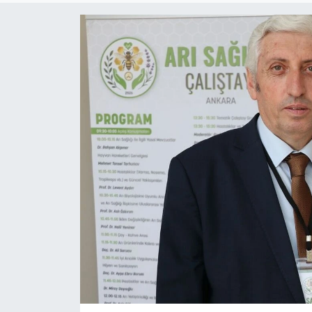
Yaşam
Anali̇z
Bi̇li̇m & Teknoloji̇
Dünya
Eği̇ti̇m