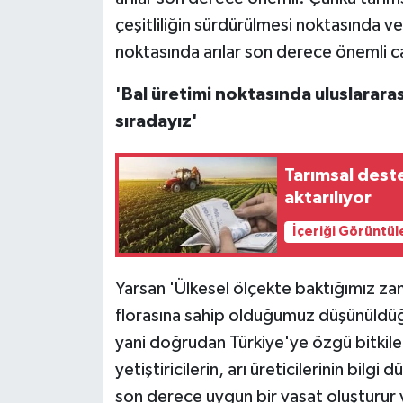
çeşitliliğin sürdürülmesi noktasında ve
noktasında arılar son derece önemli can
'Bal üretimi noktasında uluslarara
sıradayız'
Tarımsal dest
aktarılıyor
İçeriği Görüntül
Yarsan 'Ülkesel ölçekte baktığımız zam
florasına sahip olduğumuz düşünüldüğ
yani doğrudan Türkiye'ye özgü bitkilerd
yetiştiricilerin, arı üreticilerinin bilgi
son derece uygun bir vasat oluşturur v