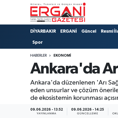
DİYARBAKIR
BİSMİL
Ergani Nöbetçi Eczaneler
DİYARBAKIR
ERGANİ
Güncel
Resmi İl
BAĞLAR
ERGANİ
Ergani Hava Durumu
Spor
Güncel
Ergani Trafik Yoğunluk Haritası
HABERLER
EKONOMİ
Eği̇ti̇m
Süper Lig Puan Durumu ve Fikstür
Ankara'da Arı
Resmi İlanlar
Tüm Manşetler
Ankara'da düzenlenen 'Arı Sağlığ
Sağlık
Son Dakika Haberleri
eden unsurlar ve çözüm öneriler
de ekosistemin korunması açısı
Si̇yaset
Haber Arşivi
09.06.2026 - 13:52
09.06.2026 - 14:25
Spor
YAYINLANMA
GÜNCELLEME
OK