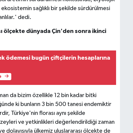
 ekosistemin sağlıklı bir şekilde sürdürülmesi
lılar.' dedi.
sı ölçekte dünyada Çin'den sonra ikinci
ek ödemesi bugün çiftçilerin hesaplarına
e
an da bizim özellikle 12 bin kadar bitki
ünde ki bunların 3 bin 500 tanesi endemiktir
ir, Türkiye'nin florası aynı şekilde
 düzeyleri ve yetkinlikleri değerlendirildiği zaman
e dolayısıyla ülkemiz uluslararası ölçekte de