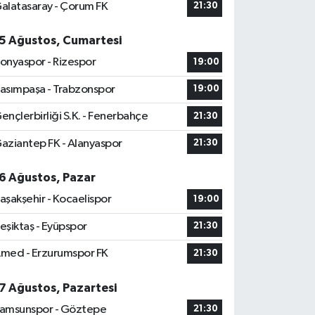
alatasaray - Çorum FK
21:30
5 Ağustos, Cumartesi
onyaspor - Rizespor
19:00
asımpaşa - Trabzonspor
19:00
ençlerbirliği S.K. - Fenerbahçe
21:30
aziantep FK - Alanyaspor
21:30
6 Ağustos, Pazar
aşakşehir - Kocaelispor
19:00
eşiktaş - Eyüpspor
21:30
med - Erzurumspor FK
21:30
7 Ağustos, Pazartesi
amsunspor - Göztepe
21:30