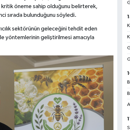
G
n kritik öneme sahip olduğunu belirterek,
inci sırada bulunduğunu söyledi.
1
K
rıcılık sektörünün geleceğini tehdit eden
le yöntemlerinin geliştirilmesi amacıyla
K
G
G
1
B
B
A
1
S