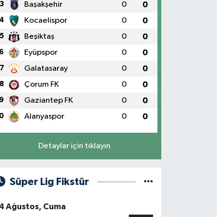
3
Başakşehir
0
0
4
Kocaelispor
0
0
5
Beşiktaş
0
0
6
Eyüpspor
0
0
7
Galatasaray
0
0
8
Çorum FK
0
0
9
Gaziantep FK
0
0
0
Alanyaspor
0
0
Detaylar için tıklayın
Süper Lig Fikstür
4 Ağustos, Cuma