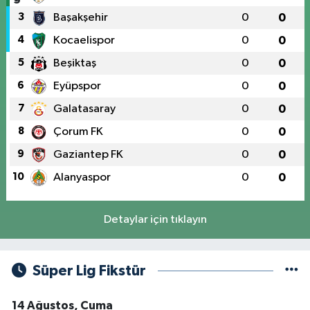
3
Başakşehir
0
0
4
Kocaelispor
0
0
5
Beşiktaş
0
0
6
Eyüpspor
0
0
7
Galatasaray
0
0
8
Çorum FK
0
0
9
Gaziantep FK
0
0
10
Alanyaspor
0
0
Detaylar için tıklayın
Süper Lig Fikstür
14 Ağustos, Cuma