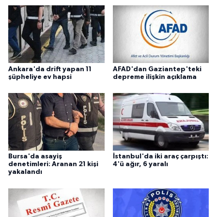
Ankara'da drift yapan 11
AFAD'dan Gaziantep'teki
şüpheliye ev hapsi
depreme ilişkin açıklama
Bursa'da asayiş
İstanbul'da iki araç çarpıştı:
denetimleri: Aranan 21 kişi
4'ü ağır, 6 yaralı
yakalandı