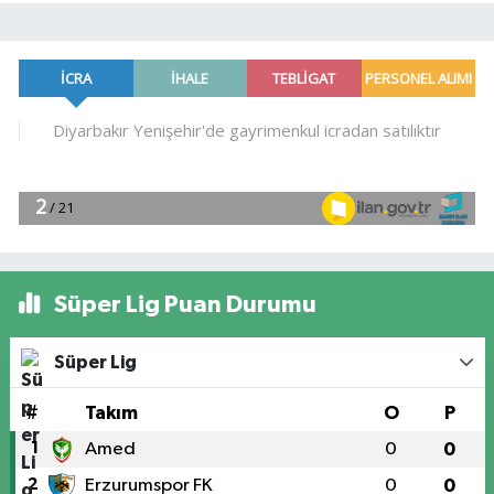
Süper Lig Puan Durumu
Süper Lig
#
Takım
O
P
1
Amed
0
0
2
Erzurumspor FK
0
0