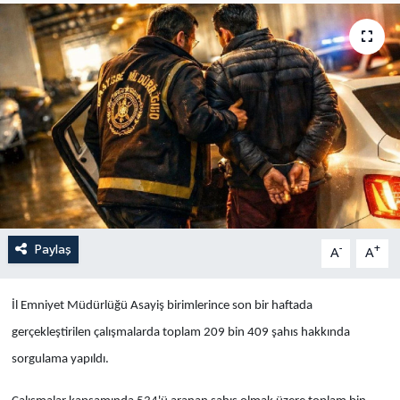
Yaşam
Anali̇z
Bi̇li̇m & Teknoloji̇
Dünya
Eği̇ti̇m
Paylaş
-
+
A
A
İl Emniyet Müdürlüğü Asayiş birimlerince son bir haftada
gerçekleştirilen çalışmalarda toplam 209 bin 409 şahıs hakkında
sorgulama yapıldı.