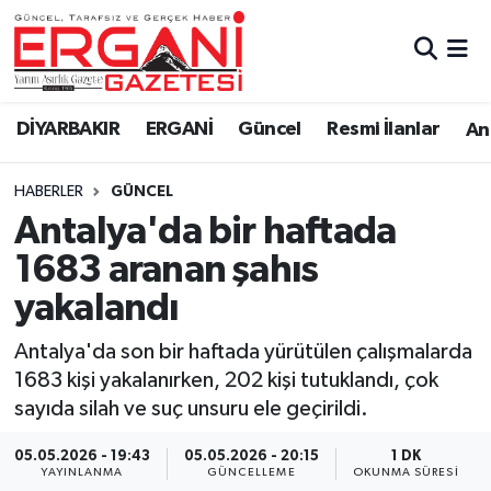
DİYARBAKIR
BİSMİL
Ergani Nöbetçi Eczaneler
DİYARBAKIR
ERGANİ
Güncel
Resmi İlanlar
Ana
BAĞLAR
ERGANİ
Ergani Hava Durumu
HABERLER
GÜNCEL
Güncel
Ergani Trafik Yoğunluk Haritası
Antalya'da bir haftada
Eği̇ti̇m
Süper Lig Puan Durumu ve Fikstür
1683 aranan şahıs
yakalandı
Resmi İlanlar
Tüm Manşetler
Antalya'da son bir haftada yürütülen çalışmalarda
Sağlık
Son Dakika Haberleri
1683 kişi yakalanırken, 202 kişi tutuklandı, çok
sayıda silah ve suç unsuru ele geçirildi.
Si̇yaset
Haber Arşivi
05.05.2026 - 19:43
05.05.2026 - 20:15
1 DK
Spor
YAYINLANMA
GÜNCELLEME
OKUNMA SÜRESI