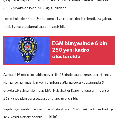
Çalışmalar kapsamında 534'ü aranan şahıs olmak üzere toplam bin
683 kişi yakalanırken, 202 kişi tutuklandı.
Denetimlerde 44 bin 800 otomobil ve motosiklet incelendi, 23 çalıntı,
hacizli veya yakalamalı araç ele geçirildi.
EGM bünyesinde 6 bin
250 yeni kadro
oluşturuldu
Ayrıca 149 geçici konaklama yeri ile 46 kiralık araç firması denetlendi.
Kumar oynanması için yer ve imkan sağlama suçu kapsamında 5
olayda 19 şahsa işlem yapıldığı, Kabahatler Kanunu kapsamında ise
269 kişiye idari para cezası uygulandığı bildirildi.
Yapılan çalışmalar neticesinde 36 ateşli silah, 390 fişek ve tüfek kartuşu
ile 7 kesici alet ele geçirildi.
(İLKHA)