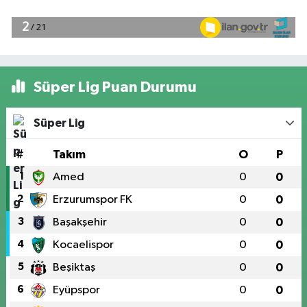
Süper Lig Puan Durumu
Süper Lig
#
Takım
O
P
1
Amed
0
0
2
Erzurumspor FK
0
0
3
Başakşehir
0
0
4
Kocaelispor
0
0
5
Beşiktaş
0
0
6
Eyüpspor
0
0