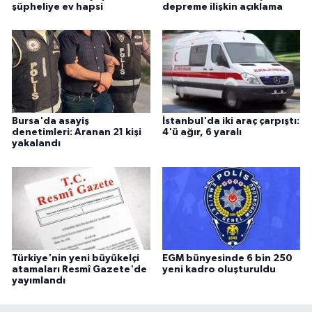
şüpheliye ev hapsi
depreme ilişkin açıklama
Bursa'da asayiş
İstanbul'da iki araç çarpıştı:
denetimleri: Aranan 21 kişi
4'ü ağır, 6 yaralı
yakalandı
Türkiye'nin yeni büyükelçi
EGM bünyesinde 6 bin 250
atamaları Resmî Gazete'de
yeni kadro oluşturuldu
yayımlandı