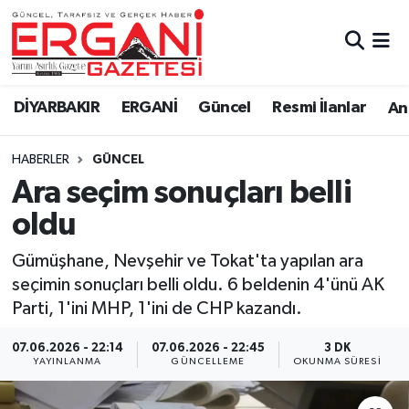
DİYARBAKIR
BİSMİL
Ergani Nöbetçi Eczaneler
DİYARBAKIR
ERGANİ
Güncel
Resmi İlanlar
Ana
BAĞLAR
ERGANİ
Ergani Hava Durumu
HABERLER
GÜNCEL
Güncel
Ergani Trafik Yoğunluk Haritası
Ara seçim sonuçları belli
Eği̇ti̇m
Süper Lig Puan Durumu ve Fikstür
oldu
Resmi İlanlar
Tüm Manşetler
Gümüşhane, Nevşehir ve Tokat'ta yapılan ara
seçimin sonuçları belli oldu. 6 beldenin 4'ünü AK
Sağlık
Son Dakika Haberleri
Parti, 1'ini MHP, 1'ini de CHP kazandı.
Si̇yaset
Haber Arşivi
07.06.2026 - 22:14
07.06.2026 - 22:45
3 DK
YAYINLANMA
GÜNCELLEME
OKUNMA SÜRESI
Spor