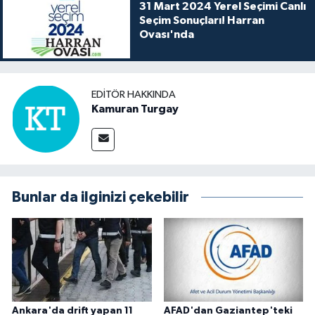
31 Mart 2024 Yerel Seçimi Canlı
Seçim Sonuçları! Harran
Ovası'nda
EDITÖR HAKKINDA
Kamuran Turgay
Bunlar da ilginizi çekebilir
Ankara'da drift yapan 11
AFAD'dan Gaziantep'teki