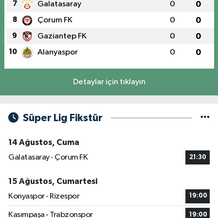
7
Galatasaray
0
0
8
Çorum FK
0
0
9
Gaziantep FK
0
0
10
Alanyaspor
0
0
Detaylar için tıklayın
Süper Lig Fikstür
14 Ağustos, Cuma
Galatasaray - Çorum FK
21:30
15 Ağustos, Cumartesi
Konyaspor - Rizespor
19:00
Kasımpaşa - Trabzonspor
19:00