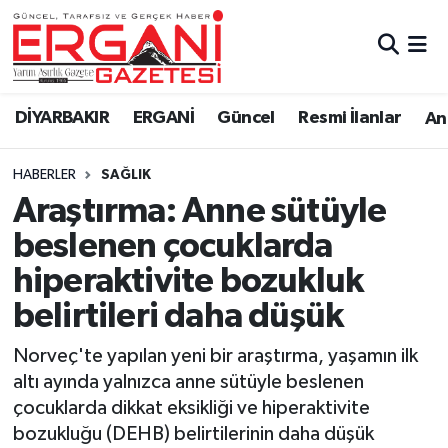
DİYARBAKIR
BİSMİL
Ergani Nöbetçi Eczaneler
DİYARBAKIR
ERGANİ
Güncel
Resmi İlanlar
Ana
BAĞLAR
ERGANİ
Ergani Hava Durumu
HABERLER
SAĞLIK
Güncel
Ergani Trafik Yoğunluk Haritası
Araştırma: Anne sütüyle
Eği̇ti̇m
Süper Lig Puan Durumu ve Fikstür
beslenen çocuklarda
hiperaktivite bozukluk
Resmi İlanlar
Tüm Manşetler
belirtileri daha düşük
Sağlık
Son Dakika Haberleri
Norveç'te yapılan yeni bir araştırma, yaşamın ilk
altı ayında yalnızca anne sütüyle beslenen
Si̇yaset
Haber Arşivi
çocuklarda dikkat eksikliği ve hiperaktivite
bozukluğu (DEHB) belirtilerinin daha düşük
Spor