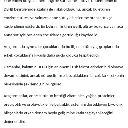
Elde edilen bulgular, herhangi bir süre anne sütüyle beslenmenin de
DEHB belirtilerinde azalma ile ilişkili olduğunu, ancak bu etkinin
emzirme süresi ve yalnızca anne sütüyle beslenme oranı arttıkça
güçlendiğini gösterdi. En belirgin ilişkinin ise ilk altı ay boyunca yalnızca
anne sütüyle beslenen çocuklarda görüldüğü kaydedildi.
Araştırmada ayrıca, kız çocuklarında bu ilişkinin tüm yaş gruplarında
erkek çocuklarına kıyasla daha güçlü olduğu tespit edildi.
Uzmanlar, kalıtımın DEHB için en önemli risk faktörlerinden biri olmaya
devam ettiğini, ancak nörogelişimsel bozuklukların birçok farklı etkenin
birleşimiyle şekillendiğini vurguladı.
Araştırmacılar, anne sütünün içerdiği vitaminler, yağlar, proteinler,
prebiyotik ve probiyotikler ile bağışıklık sistemini destekleyen biyolojik
bileşenlerin erken dönem beyin gelişimine katkı sağlayabileceğini
değerlendirdi.