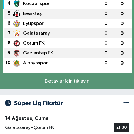
4
Kocaelispor
0
0
5
Beşiktaş
0
0
6
Eyüpspor
0
0
7
Galatasaray
0
0
8
Çorum FK
0
0
9
Gaziantep FK
0
0
10
Alanyaspor
0
0
Detaylar için tıklayın
Süper Lig Fikstür
14 Ağustos, Cuma
Galatasaray - Çorum FK
21:30