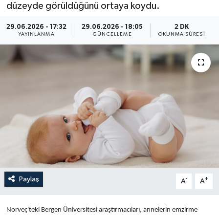
düzeyde görüldüğünü ortaya koydu.
Yaşam
29.06.2026 - 17:32
29.06.2026 - 18:05
2 DK
YAYINLANMA
GÜNCELLEME
OKUNMA SÜRESI
Anali̇z
Bi̇li̇m & Teknoloji̇
Dünya
Eği̇ti̇m
Paylaş
-
+
A
A
Norveç'teki Bergen Üniversitesi araştırmacıları, annelerin emzirme