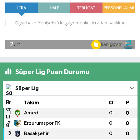
Süper Lig Puan Durumu
Süper Lig
#
Takım
O
P
1
Amed
0
0
2
Erzurumspor FK
0
0
3
Başakşehir
0
0