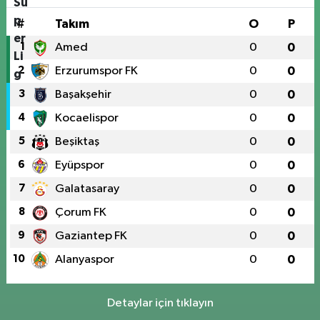
#
Takım
O
P
1
Amed
0
0
2
Erzurumspor FK
0
0
3
Başakşehir
0
0
4
Kocaelispor
0
0
5
Beşiktaş
0
0
6
Eyüpspor
0
0
7
Galatasaray
0
0
8
Çorum FK
0
0
9
Gaziantep FK
0
0
10
Alanyaspor
0
0
Detaylar için tıklayın