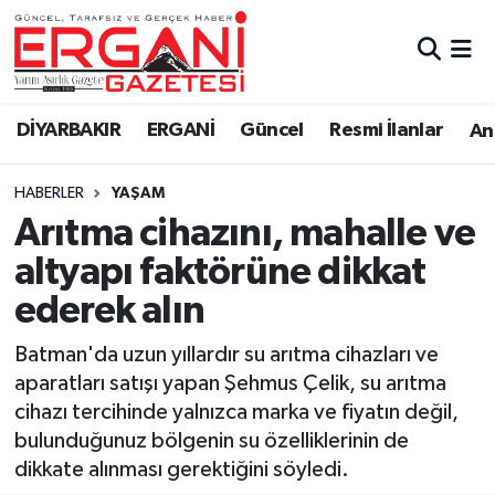
DİYARBAKIR
BİSMİL
Ergani Nöbetçi Eczaneler
DİYARBAKIR
ERGANİ
Güncel
Resmi İlanlar
Ana
BAĞLAR
ERGANİ
Ergani Hava Durumu
HABERLER
YAŞAM
Güncel
Ergani Trafik Yoğunluk Haritası
Arıtma cihazını, mahalle ve
Eği̇ti̇m
Süper Lig Puan Durumu ve Fikstür
altyapı faktörüne dikkat
ederek alın
Resmi İlanlar
Tüm Manşetler
Batman'da uzun yıllardır su arıtma cihazları ve
Sağlık
Son Dakika Haberleri
aparatları satışı yapan Şehmus Çelik, su arıtma
cihazı tercihinde yalnızca marka ve fiyatın değil,
Si̇yaset
Haber Arşivi
bulunduğunuz bölgenin su özelliklerinin de
dikkate alınması gerektiğini söyledi.
Spor