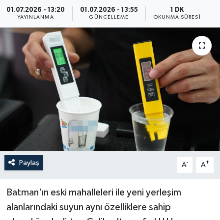
01.07.2026 - 13:20
01.07.2026 - 13:55
1 DK
Yaşam
YAYINLANMA
GÜNCELLEME
OKUNMA SÜRESI
Anali̇z
Bi̇li̇m & Teknoloji̇
Dünya
Eği̇ti̇m
Paylaş
-
+
A
A
Batman'ın eski mahalleleri ile yeni yerleşim
alanlarındaki suyun aynı özelliklere sahip