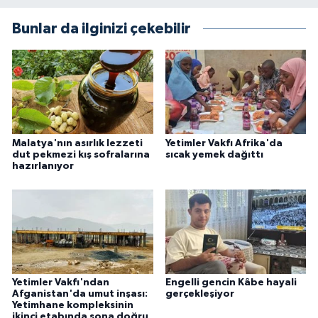
Bunlar da ilginizi çekebilir
Malatya'nın asırlık lezzeti
Yetimler Vakfı Afrika'da
dut pekmezi kış sofralarına
sıcak yemek dağıttı
hazırlanıyor
Yetimler Vakfı'ndan
Engelli gencin Kâbe hayali
Afganistan'da umut inşası:
gerçekleşiyor
Yetimhane kompleksinin
ikinci etabında sona doğru