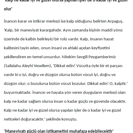
'Kalp ne kadar iyi ve güzel olursa yapılan işler de o kadar iyi ve güzel
olur'
İnancın karar ve istikrar merkezi ise kalp olduğunu belirten Arpaguş,
'Kalp, bir maneviyat karargahıdır. Aynı zamanda kişinin maddi yönü
üzerinde de kalbin belirleyici bir rolü vardır. Kalp, insanın hayat
kalitesini tayin eden, onun insani ve ahlaki açıdan keyfiyetini
şekillendiren en temel unsurdur. Nitekim Sevgili Peygamberimiz
(Sallalahu Aleyhi Vesellem), 'Dikkat edin! Vücutta öyle bir et parçası
vardır ki o iyi, doğru ve düzgün olursa bütün vücut iyi, doğru ve
düzgün olur; o bozulursa bütün vücut bozulur. Dikkat edin! O, kalptir.'
buyurmaktadır. İnancın ve hayata yön veren duyguların merkezi olan
kalp ne kadar sağlam olursa insan o kadar güçlü ve güvende olacaktır.
Kalp ne kadar iyi ve güzel olursa yapılan işler de o kadar iyi ve güzel
neticeleri doğuracaktır.' şeklinde konuştu.
'Maneviyatı güçlü olan istikametini muhafaza edebilecektir'