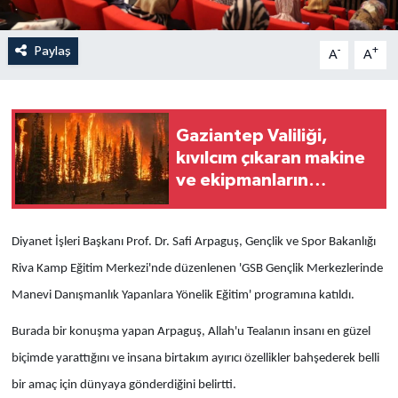
Paylaş
-
+
A
A
Gaziantep Valiliği,
kıvılcım çıkaran makine
ve ekipmanların
kullanımına yönelik
tedbirleri açıkladı
Diyanet İşleri Başkanı Prof. Dr. Safi Arpaguş, Gençlik ve Spor Bakanlığı
Riva Kamp Eğitim Merkezi'nde düzenlenen 'GSB Gençlik Merkezlerinde
Manevi Danışmanlık Yapanlara Yönelik Eğitim' programına katıldı.
Burada bir konuşma yapan Arpaguş, Allah'u Tealanın insanı en güzel
biçimde yarattığını ve insana birtakım ayırıcı özellikler bahşederek belli
bir amaç için dünyaya gönderdiğini belirtti.