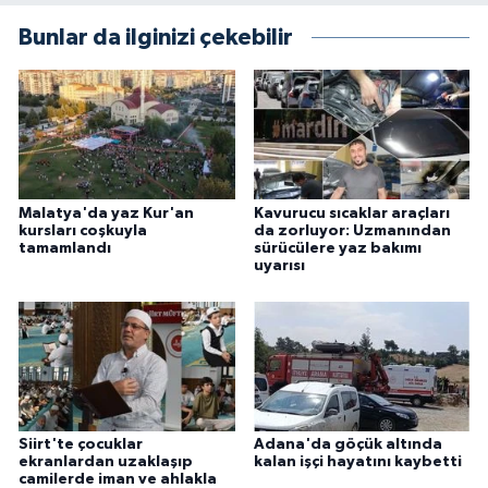
Bunlar da ilginizi çekebilir
Malatya'da yaz Kur'an
Kavurucu sıcaklar araçları
kursları coşkuyla
da zorluyor: Uzmanından
tamamlandı
sürücülere yaz bakımı
uyarısı
Siirt'te çocuklar
Adana'da göçük altında
ekranlardan uzaklaşıp
kalan işçi hayatını kaybetti
camilerde iman ve ahlakla