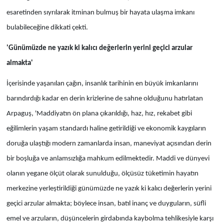
esaretinden sıyrılarak itminan bulmuş bir hayata ulaşma imkanı
bulabileceğine dikkati çekti.
'Günümüzde ne yazık ki kalıcı değerlerin yerini geçici arzular
almakta'
İçerisinde yaşanılan çağın, insanlık tarihinin en büyük imkanlarını
barındırdığı kadar en derin krizlerine de sahne olduğunu hatırlatan
Arpaguş, 'Maddiyatın ön plana çıkarıldığı, haz, hız, rekabet gibi
eğilimlerin yaşam standardı haline getirildiği ve ekonomik kaygıların
doruğa ulaştığı modern zamanlarda insan, maneviyat açısından derin
bir boşluğa ve anlamsızlığa mahkum edilmektedir. Maddi ve dünyevi
olanın yegane ölçüt olarak sunulduğu, ölçüsüz tüketimin hayatın
merkezine yerleştirildiği günümüzde ne yazık ki kalıcı değerlerin yerini
geçici arzular almakta; böylece insan, batıl inanç ve duyguların, süfli
emel ve arzuların, düşüncelerin girdabında kaybolma tehlikesiyle karşı