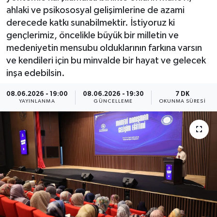
ahlaki ve psikososyal gelişimlerine de azami
Yaşam
derecede katkı sunabilmektir. İstiyoruz ki
gençlerimiz, öncelikle büyük bir milletin ve
Anali̇z
medeniyetin mensubu olduklarının farkına varsın
ve kendileri için bu minvalde bir hayat ve gelecek
Bi̇li̇m & Teknoloji̇
inşa edebilsin.
Dünya
08.06.2026 - 19:00
08.06.2026 - 19:30
7 DK
YAYINLANMA
GÜNCELLEME
OKUNMA SÜRESI
Eği̇ti̇m