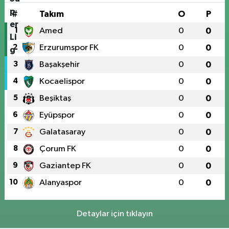
#
Takım
O
P
1
Amed
0
0
2
Erzurumspor FK
0
0
3
Başakşehir
0
0
4
Kocaelispor
0
0
5
Beşiktaş
0
0
6
Eyüpspor
0
0
7
Galatasaray
0
0
8
Çorum FK
0
0
9
Gaziantep FK
0
0
10
Alanyaspor
0
0
Detaylar için tıklayın