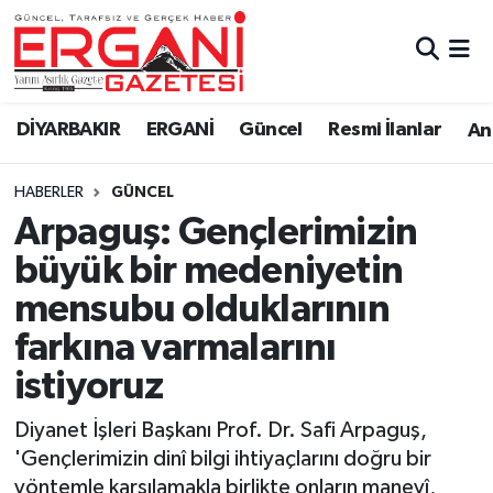
DİYARBAKIR
BİSMİL
Ergani Nöbetçi Eczaneler
DİYARBAKIR
ERGANİ
Güncel
Resmi İlanlar
Ana
BAĞLAR
ERGANİ
Ergani Hava Durumu
HABERLER
GÜNCEL
Güncel
Ergani Trafik Yoğunluk Haritası
Arpaguş: Gençlerimizin
Eği̇ti̇m
Süper Lig Puan Durumu ve Fikstür
büyük bir medeniyetin
mensubu olduklarının
Resmi İlanlar
Tüm Manşetler
farkına varmalarını
Sağlık
Son Dakika Haberleri
istiyoruz
Si̇yaset
Haber Arşivi
Diyanet İşleri Başkanı Prof. Dr. Safi Arpaguş,
'Gençlerimizin dinî bilgi ihtiyaçlarını doğru bir
Spor
yöntemle karşılamakla birlikte onların manevî,