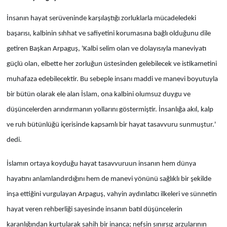
İnsanın hayat serüveninde karşılaştığı zorluklarla mücadeledeki
başarısı, kalbinin sıhhat ve safiyetini korumasına bağlı olduğunu dile
getiren Başkan Arpaguş, 'Kalbi selim olan ve dolayısıyla maneviyatı
güçlü olan, elbette her zorluğun üstesinden gelebilecek ve istikametini
muhafaza edebilecektir. Bu sebeple insanı maddi ve manevi boyutuyla
bir bütün olarak ele alan İslam, ona kalbini olumsuz duygu ve
düşüncelerden arındırmanın yollarını göstermiştir. İnsanlığa akıl, kalp
ve ruh bütünlüğü içerisinde kapsamlı bir hayat tasavvuru sunmuştur.'
dedi.
İslamın ortaya koyduğu hayat tasavvuruun insanın hem dünya
hayatını anlamlandırdığını hem de manevi yönünü sağlıklı bir şekilde
inşa ettiğini vurgulayan Arpaguş, vahyin aydınlatıcı ilkeleri ve sünnetin
hayat veren rehberliği sayesinde insanın batıl düşüncelerin
karanlığından kurtularak sahih bir inanca; nefsin sınırsız arzularının