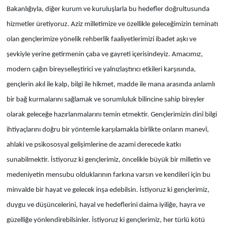
Bakanlığıyla, diğer kurum ve kuruluşlarla bu hedefler doğrultusunda
hizmetler üretiyoruz. Aziz milletimize ve özellikle geleceğimizin teminatı
olan gençlerimize yönelik rehberlik faaliyetlerimizi ibadet aşkı ve
şevkiyle yerine getirmenin çaba ve gayreti içerisindeyiz. Amacımız,
modern çağın bireyselleştirici ve yalnızlaştırıcı etkileri karşısında,
gençlerin akıl ile kalp, bilgi ile hikmet, madde ile mana arasında anlamlı
bir bağ kurmalarını sağlamak ve sorumluluk bilincine sahip bireyler
olarak geleceğe hazırlanmalarını temin etmektir. Gençlerimizin dinî bilgi
ihtiyaçlarını doğru bir yöntemle karşılamakla birlikte onların manevî,
ahlaki ve psikososyal gelişimlerine de azami derecede katkı
sunabilmektir. İstiyoruz ki gençlerimiz, öncelikle büyük bir milletin ve
medeniyetin mensubu olduklarının farkına varsın ve kendileri için bu
minvalde bir hayat ve gelecek inşa edebilsin. İstiyoruz ki gençlerimiz,
duygu ve düşüncelerini, hayal ve hedeflerini daima iyiliğe, hayra ve
güzelliğe yönlendirebilsinler. İstiyoruz ki gençlerimiz, her türlü kötü