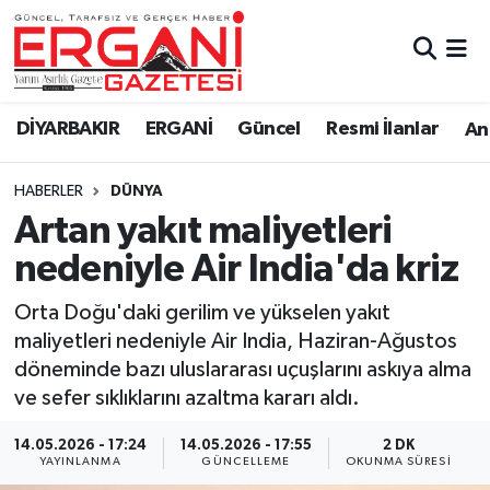
DİYARBAKIR
BİSMİL
Ergani Nöbetçi Eczaneler
DİYARBAKIR
ERGANİ
Güncel
Resmi İlanlar
Ana
BAĞLAR
ERGANİ
Ergani Hava Durumu
HABERLER
DÜNYA
Güncel
Ergani Trafik Yoğunluk Haritası
Artan yakıt maliyetleri
Eği̇ti̇m
Süper Lig Puan Durumu ve Fikstür
nedeniyle Air India'da kriz
Resmi İlanlar
Tüm Manşetler
Orta Doğu'daki gerilim ve yükselen yakıt
maliyetleri nedeniyle Air India, Haziran-Ağustos
Sağlık
Son Dakika Haberleri
döneminde bazı uluslararası uçuşlarını askıya alma
ve sefer sıklıklarını azaltma kararı aldı.
Si̇yaset
Haber Arşivi
14.05.2026 - 17:24
14.05.2026 - 17:55
2 DK
YAYINLANMA
GÜNCELLEME
OKUNMA SÜRESI
Spor