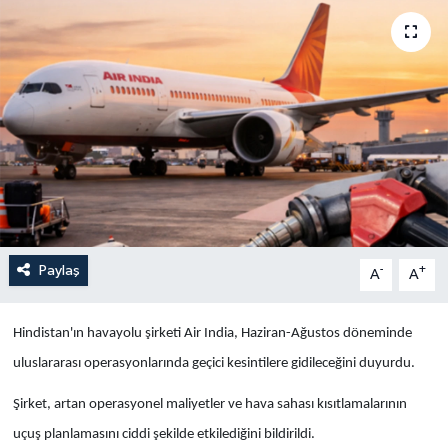
Yaşam
Anali̇z
Bi̇li̇m & Teknoloji̇
Dünya
Eği̇ti̇m
Paylaş
-
+
A
A
Hindistan'ın havayolu şirketi Air India, Haziran-Ağustos döneminde
uluslararası operasyonlarında geçici kesintilere gidileceğini duyurdu.
Şirket, artan operasyonel maliyetler ve hava sahası kısıtlamalarının
uçuş planlamasını ciddi şekilde etkilediğini bildirildi.