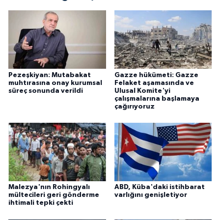
Pezeşkiyan: Mutabakat
Gazze hükümeti: Gazze
muhtırasına onay kurumsal
Felaket aşamasında ve
süreç sonunda verildi
Ulusal Komite'yi
çalışmalarına başlamaya
çağırıyoruz
Malezya'nın Rohingyalı
ABD, Küba'daki istihbarat
mültecileri geri gönderme
varlığını genişletiyor
ihtimali tepki çekti