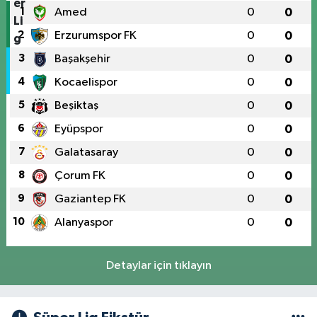
1
Amed
0
0
2
Erzurumspor FK
0
0
3
Başakşehir
0
0
4
Kocaelispor
0
0
5
Beşiktaş
0
0
6
Eyüpspor
0
0
7
Galatasaray
0
0
8
Çorum FK
0
0
9
Gaziantep FK
0
0
10
Alanyaspor
0
0
Detaylar için tıklayın