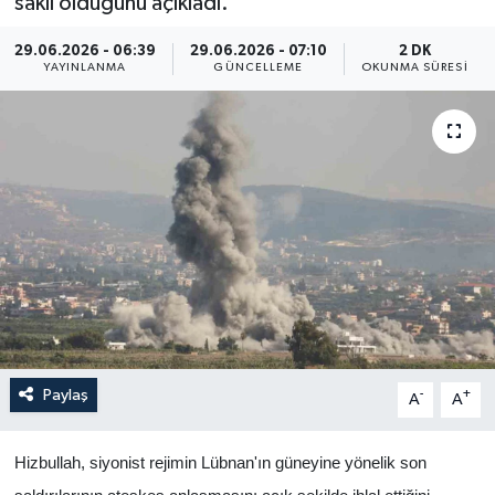
saklı olduğunu açıkladı.
Yaşam
29.06.2026 - 06:39
29.06.2026 - 07:10
2 DK
YAYINLANMA
GÜNCELLEME
OKUNMA SÜRESI
Anali̇z
Bi̇li̇m & Teknoloji̇
Dünya
Eği̇ti̇m
Paylaş
-
+
A
A
Hizbullah, siyonist rejimin Lübnan'ın güneyine yönelik son