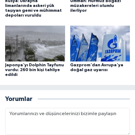
Rusya: Ukrayna
Umman: Hürmüz Boğazı
limanlarında askeri yük
müzakereleri olumlu
taşıyan gemi ve mühimmat
ilerliyor
depoları vuruldu
Japonya'yı Dolphin Tayfunu
Gazprom'dan Avrupa'ya
vurdu: 260 bin kişi tahliye
doğal gaz uyarısı
edildi
Yorumlar