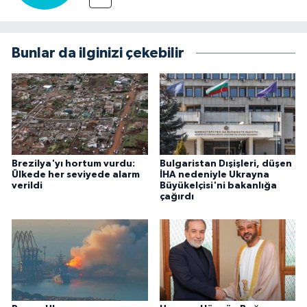
Bunlar da ilginizi çekebilir
Brezilya'yı hortum vurdu:
Bulgaristan Dışişleri, düşen
Ülkede her seviyede alarm
İHA nedeniyle Ukrayna
verildi
Büyükelçisi'ni bakanlığa
çağırdı