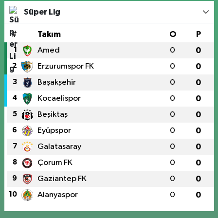
Süper Lig
#
Takım
O
P
1
Amed
0
0
2
Erzurumspor FK
0
0
3
Başakşehir
0
0
4
Kocaelispor
0
0
5
Beşiktaş
0
0
6
Eyüpspor
0
0
7
Galatasaray
0
0
8
Çorum FK
0
0
9
Gaziantep FK
0
0
10
Alanyaspor
0
0