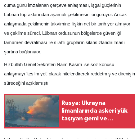
cuma günü imzalanan çerçeve anlaşması, işgal güçlerinin
Lübnan topraklarından aşamalı çekilmesini öngörüyor. Ancak
anlaşmada çekilmenin takvimine ilişkin net bir tarih yer almıyor
ve çekilme süreci, Lübnan ordusunun bölgelerde güvenliği
tamamen devralması ile silahlı grupların silahsızlandırılması
şartına bağlanıyor.
Hizbullah Genel Sekreteri Naim Kasım ise söz konusu
anlaşmayı 'teslimiyet' olarak nitelendirerek reddetmiş ve direnişin
süreceğini açıklamıştı.
Rusya: Ukrayna
limanlarında askeri yük
taşıyan gemi ve
mühimmat depoları
vuruldu