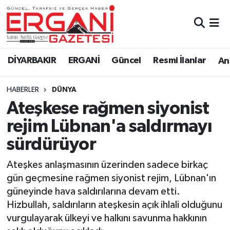
DİYARBAKIR
BİSMİL
Ergani Nöbetçi Eczaneler
DİYARBAKIR
ERGANİ
Güncel
Resmi İlanlar
Ana
BAĞLAR
ERGANİ
Ergani Hava Durumu
HABERLER
DÜNYA
Güncel
Ergani Trafik Yoğunluk Haritası
Ateşkese rağmen siyonist
Eği̇ti̇m
Süper Lig Puan Durumu ve Fikstür
rejim Lübnan'a saldırmayı
sürdürüyor
Resmi İlanlar
Tüm Manşetler
Ateşkes anlaşmasının üzerinden sadece birkaç
Sağlık
Son Dakika Haberleri
gün geçmesine rağmen siyonist rejim, Lübnan'ın
güneyinde hava saldırılarına devam etti.
Si̇yaset
Haber Arşivi
Hizbullah, saldırıların ateşkesin açık ihlali olduğunu
vurgulayarak ülkeyi ve halkını savunma hakkının
Spor