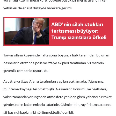
vuran altı gizemli metal küre, bölgede büyük bir merak uyandırırken
yetkilileri de en üst düzeyde harekete geçirdi.
ABD'nin silah stokları
tartışması büyüyor:
Trump sızıntılara öfkeli
Townsville'in kuzeyinde hafta sonu boyunca halk tarafından bulunan
nesnelerin etrafında polis ve itfaiye ekipleri tarafından 50 metrelik
güvenlik çemberi oluşturuldu.
Avustralya Uzay Ajansı tarafından yapılan açıklamada, 'Ajansımız
muhtemel kaynağı tespit etmiştir. Nesnelerin konumu ve özellikleri,
yakın zamanda yörüngeden atmosfere yeniden giren yabancı bir roket
gövdesinden kalan enkazla tutarlıdır. Cisimler bir uzay fırlatma aracına
ait basınçlı kaplar gibi görünmektedir.' denildi.