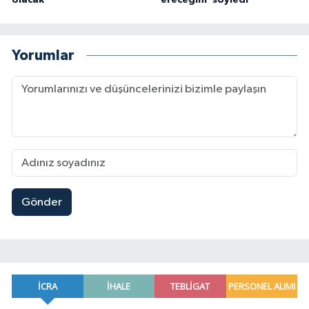
olacak
ereceğini' söyledi
Yorumlar
Gönder