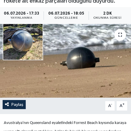
rokete ait enkaz parçaları olduğunu duyurdu.
Yaşam
06.07.2026 - 17:33
06.07.2026 - 18:05
2 DK
YAYINLANMA
GÜNCELLEME
OKUNMA SÜRESI
Anali̇z
Bi̇li̇m & Teknoloji̇
Dünya
Eği̇ti̇m
Paylaş
-
+
A
A
Avustralya'nın Queensland eyaletindeki Forrest Beach kıyısında karaya