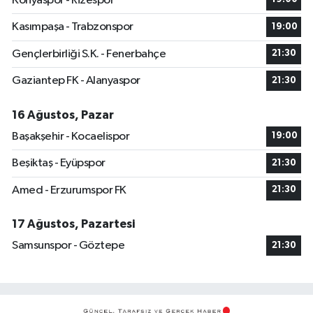
Konyaspor - Rizespor
Kasımpaşa - Trabzonspor
19:00
Gençlerbirliği S.K. - Fenerbahçe
21:30
Gaziantep FK - Alanyaspor
21:30
16 Ağustos, Pazar
Başakşehir - Kocaelispor
19:00
Beşiktaş - Eyüpspor
21:30
Amed - Erzurumspor FK
21:30
17 Ağustos, Pazartesi
Samsunspor - Göztepe
21:30