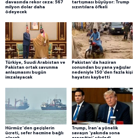
davasında rekor ceza: 567
tartışması büyüyor: Trump
milyon dolar daha
sızıntılara öfkeli
ödeyecek
Türkiye, Suudi Arabistan ve
Pakistan'da haziran
Pakistan ortak savunma
sonundan bu yana yağışlar
anlaşmasını bugün
nedeniyle 150'den fazla kişi
imzalayacak
hayatını kaybetti
Hürmüz'den geçişlerin
Trump, İran'a yönelik
ücreti, sefer hacmine bağlı
savaşın 'yakında sona