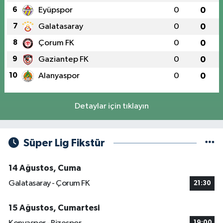
6
Eyüpspor
0
0
7
Galatasaray
0
0
8
Çorum FK
0
0
9
Gaziantep FK
0
0
10
Alanyaspor
0
0
Detaylar için tıklayın
Süper Lig Fikstür
14 Ağustos, Cuma
Galatasaray - Çorum FK
21:30
15 Ağustos, Cumartesi
19:00