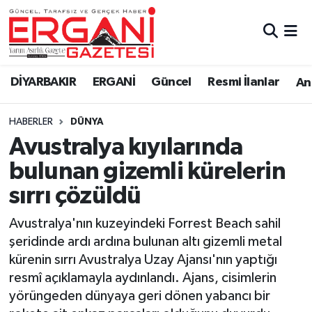
DİYARBAKIR
BİSMİL
Ergani Nöbetçi Eczaneler
DİYARBAKIR
ERGANİ
Güncel
Resmi İlanlar
Ana
BAĞLAR
ERGANİ
Ergani Hava Durumu
HABERLER
DÜNYA
Güncel
Ergani Trafik Yoğunluk Haritası
Avustralya kıyılarında
Eği̇ti̇m
Süper Lig Puan Durumu ve Fikstür
bulunan gizemli kürelerin
sırrı çözüldü
Resmi İlanlar
Tüm Manşetler
Avustralya'nın kuzeyindeki Forrest Beach sahil
Sağlık
Son Dakika Haberleri
şeridinde ardı ardına bulunan altı gizemli metal
kürenin sırrı Avustralya Uzay Ajansı'nın yaptığı
Si̇yaset
Haber Arşivi
resmî açıklamayla aydınlandı. Ajans, cisimlerin
yörüngeden dünyaya geri dönen yabancı bir
Spor