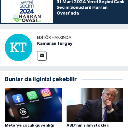
31 Mart 2024 Yerel Seçimi Canlı
Seçim Sonuçları! Harran
Ovası'nda
EDITÖR HAKKINDA
Kamuran Turgay
Bunlar da ilginizi çekebilir
Meta'ya çocuk güvenliği
ABD'nin silah stokları