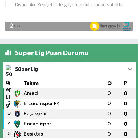
Süper Lig Puan Durumu
Süper Lig
#
Takım
O
P
1
Amed
0
0
2
Erzurumspor FK
0
0
3
Başakşehir
0
0
4
Kocaelispor
0
0
5
Beşiktaş
0
0