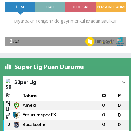
Süper Lig Puan Durumu
Süper Lig
#
Takım
O
P
1
Amed
0
0
2
Erzurumspor FK
0
0
3
Başakşehir
0
0