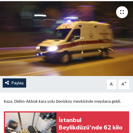
Yaşam
Anali̇z
Bi̇li̇m & Teknoloji̇
Dünya
Eği̇ti̇m
Paylaş
-
+
A
A
Kaza, Didim-Akbük kara yolu Denizköy mevkisinde meydana geldi.
İstanbul
Beylikdüzü'nde 62 kilo