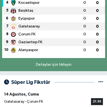
4
Kocaelispor
0
0
5
Beşiktaş
0
0
6
Eyüpspor
0
0
7
Galatasaray
0
0
8
Çorum FK
0
0
9
Gaziantep FK
0
0
10
Alanyaspor
0
0
Detaylar için tıklayın
Süper Lig Fikstür
14 Ağustos, Cuma
Galatasaray - Çorum FK
21:30