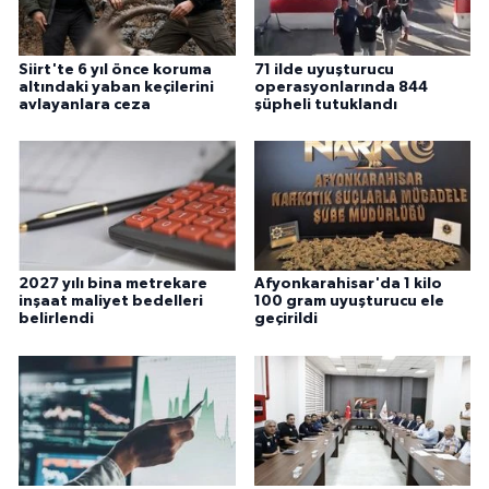
Siirt'te 6 yıl önce koruma
71 ilde uyuşturucu
altındaki yaban keçilerini
operasyonlarında 844
avlayanlara ceza
şüpheli tutuklandı
2027 yılı bina metrekare
Afyonkarahisar'da 1 kilo
inşaat maliyet bedelleri
100 gram uyuşturucu ele
belirlendi
geçirildi