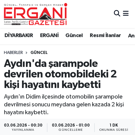
DİYARBAKIR
BİSMİL
Ergani Nöbetçi Eczaneler
DİYARBAKIR
ERGANİ
Güncel
Resmi İlanlar
Ana
BAĞLAR
ERGANİ
Ergani Hava Durumu
HABERLER
GÜNCEL
Güncel
Ergani Trafik Yoğunluk Haritası
Aydın'da şarampole
Eği̇ti̇m
Süper Lig Puan Durumu ve Fikstür
devrilen otomobildeki 2
kişi hayatını kaybetti
Resmi İlanlar
Tüm Manşetler
Aydın'ın Didim ilçesinde otomobilin şarampole
Sağlık
Son Dakika Haberleri
devrilmesi sonucu meydana gelen kazada 2 kişi
hayatını kaybetti.
Si̇yaset
Haber Arşivi
03.06.2026 - 00:30
03.06.2026 - 01:00
1 DK
Spor
YAYINLANMA
GÜNCELLEME
OKUNMA SÜRESI