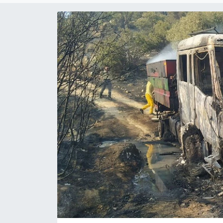
Yaşam
Anali̇z
Bi̇li̇m & Teknoloji̇
Dünya
Eği̇ti̇m