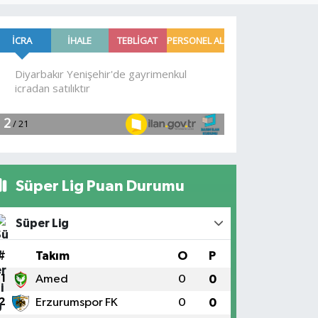
Süper Lig Puan Durumu
Süper Lig
#
Takım
O
P
1
Amed
0
0
2
Erzurumspor FK
0
0