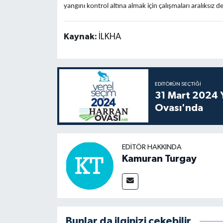
yangını kontrol altına almak için çalışmaları aralıksız 
Kaynak:
İLKHA
EDITÖRÜN SEÇTIĞI
31 Mart 2024 Y
Ovası'nda
EDITÖR HAKKINDA
Kamuran Turgay
Bunlar da ilginizi çekebilir