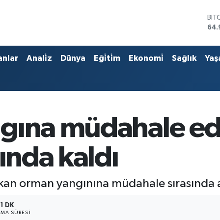
BIT
64.
DO
47,
EU
55,
anlar
Anali̇z
Dünya
Eği̇ti̇m
Ekonomi̇
Sağlık
Yaş
STE
64,
GRA
666
BİS
13.
gına müdahale ed
sında kaldı
kan orman yangınına müdahale sırasında ar
1 DK
MA SÜRESI