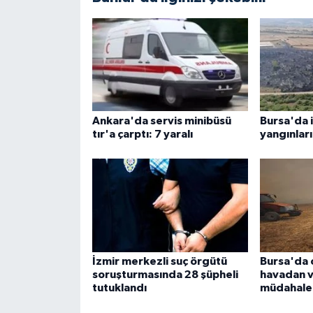
Ankara'da servis minibüsü
Bursa'da i
tır'a çarptı: 7 yaralı
yangınları
İzmir merkezli suç örgütü
Bursa'da 
soruşturmasında 28 şüpheli
havadan 
tutuklandı
müdahale 