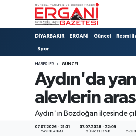
DİYARBAKIR
BİSMİL
Ergani Nöbetçi Eczaneler
DİYARBAKIR
ERGANİ
Güncel
Resmi İl
BAĞLAR
ERGANİ
Ergani Hava Durumu
Spor
Güncel
Ergani Trafik Yoğunluk Haritası
HABERLER
GÜNCEL
Eği̇ti̇m
Süper Lig Puan Durumu ve Fikstür
Aydın'da yan
Resmi İlanlar
Tüm Manşetler
alevlerin ara
Sağlık
Son Dakika Haberleri
Aydın'ın Bozdoğan ilçesinde çı
Si̇yaset
Haber Arşivi
07.07.2026 - 21:31
07.07.2026 - 22:05
Spor
YAYINLANMA
GÜNCELLEME
OKUN