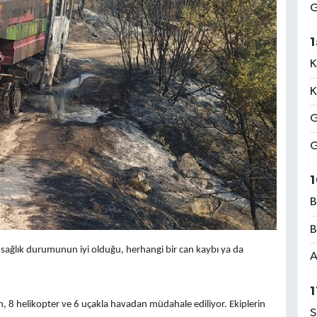
G
1
K
K
G
G
1
B
B
sağlık durumunun iyi olduğu, herhangi bir can kaybı ya da
A
1
n, 8 helikopter ve 6 uçakla havadan müdahale ediliyor. Ekiplerin
S