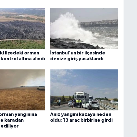
ki ilçedeki orman
İstanbul'un bir ilçesinde
 kontrol altına alındı
denize giriş yasaklandı
orman yangınına
Anız yangını kazaya neden
ve karadan
oldu: 13 araç birbirine girdi
ediliyor