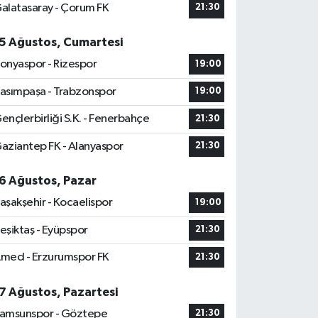
alatasaray - Çorum FK
21:30
5 Ağustos, Cumartesi
onyaspor - Rizespor
19:00
asımpaşa - Trabzonspor
19:00
ençlerbirliği S.K. - Fenerbahçe
21:30
aziantep FK - Alanyaspor
21:30
6 Ağustos, Pazar
aşakşehir - Kocaelispor
19:00
eşiktaş - Eyüpspor
21:30
med - Erzurumspor FK
21:30
7 Ağustos, Pazartesi
amsunspor - Göztepe
21:30