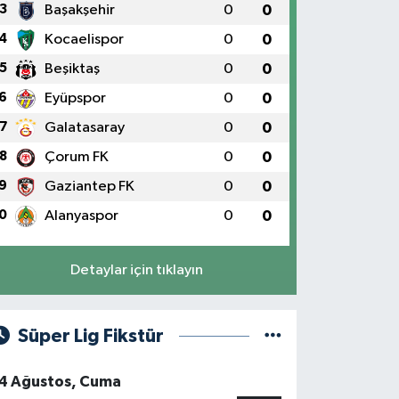
3
Başakşehir
0
0
4
Kocaelispor
0
0
5
Beşiktaş
0
0
6
Eyüpspor
0
0
7
Galatasaray
0
0
8
Çorum FK
0
0
9
Gaziantep FK
0
0
0
Alanyaspor
0
0
Detaylar için tıklayın
Süper Lig Fikstür
4 Ağustos, Cuma