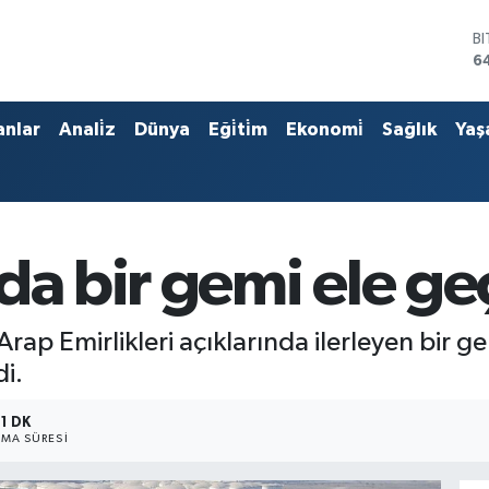
B
6
D
4
E
anlar
Anali̇z
Dünya
Eği̇ti̇m
Ekonomi̇
Sağlık
Yaş
5
S
6
G
6
B
da bir gemi ele geç
1
ik Arap Emirlikleri açıklarında ilerleyen bir 
di.
1 DK
MA SÜRESI