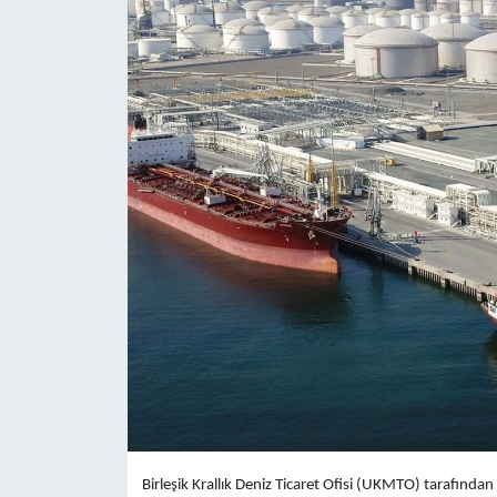
Yaşam
Anali̇z
Bi̇li̇m & Teknoloji̇
Dünya
Eği̇ti̇m
Birleşik Krallık Deniz Ticaret Ofisi (UKMTO) tarafından