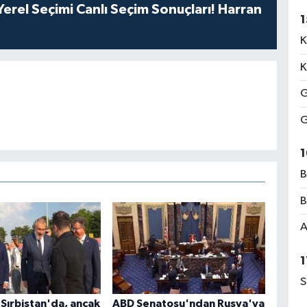
erel Seçimi Canlı Seçim Sonuçları! Harran
1
K
K
G
G
1
B
B
A
1
S
 Sırbistan'da, ancak
ABD Senatosu'ndan Rusya'ya