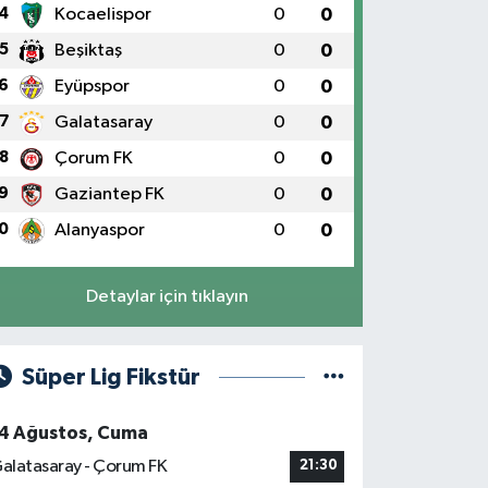
4
Kocaelispor
0
0
5
Beşiktaş
0
0
6
Eyüpspor
0
0
7
Galatasaray
0
0
8
Çorum FK
0
0
9
Gaziantep FK
0
0
0
Alanyaspor
0
0
Detaylar için tıklayın
Süper Lig Fikstür
4 Ağustos, Cuma
alatasaray - Çorum FK
21:30