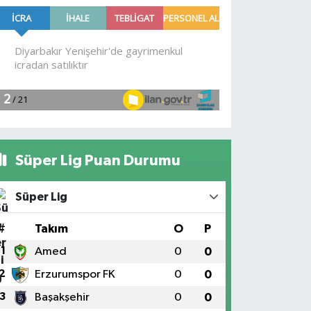
Süper Lig Puan Durumu
Süper Lig
#
Takım
O
P
1
Amed
0
0
2
Erzurumspor FK
0
0
3
Başakşehir
0
0