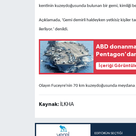
kentinin kuzeydoğusunda bulunan bir gemi, kimliği belir
Açıklamada, 'Gemi demirli haldeyken yetkisiz kişiler ta
ilerliyor.' denildi.
ABD donanmasın
Pentagon'dan
İçeriği Görüntül
Olayın Fuceyre'nin 70 km kuzeydoğusunda meydana gel
Kaynak:
İLKHA
EDITÖRÜN SEÇTIĞI