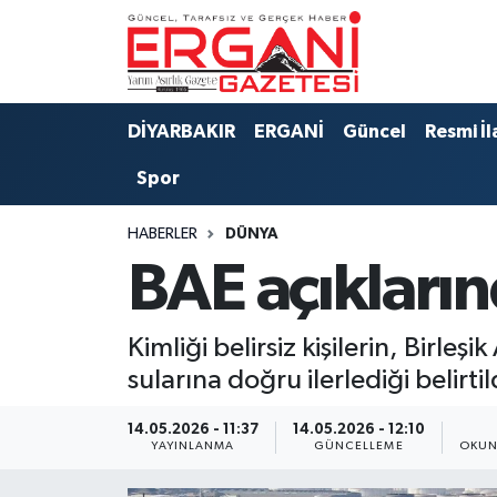
DİYARBAKIR
BİSMİL
Ergani Nöbetçi Eczaneler
DİYARBAKIR
ERGANİ
Güncel
Resmi İl
BAĞLAR
ERGANİ
Ergani Hava Durumu
Spor
Güncel
Ergani Trafik Yoğunluk Haritası
HABERLER
DÜNYA
Eği̇ti̇m
Süper Lig Puan Durumu ve Fikstür
BAE açıkların
Resmi İlanlar
Tüm Manşetler
Kimliği belirsiz kişilerin, Birleş
Sağlık
Son Dakika Haberleri
sularına doğru ilerlediği belirtil
Si̇yaset
Haber Arşivi
14.05.2026 - 11:37
14.05.2026 - 12:10
YAYINLANMA
GÜNCELLEME
OKUN
Spor