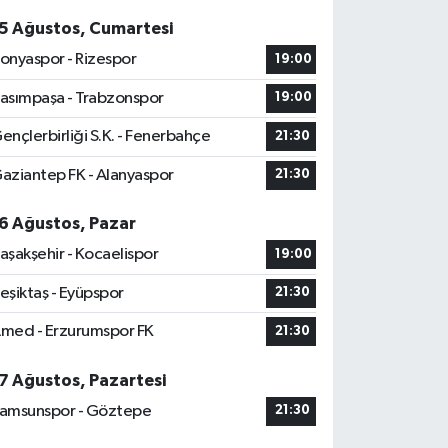
5 Ağustos, Cumartesi
onyaspor - Rizespor
19:00
asımpaşa - Trabzonspor
19:00
ençlerbirliği S.K. - Fenerbahçe
21:30
aziantep FK - Alanyaspor
21:30
6 Ağustos, Pazar
aşakşehir - Kocaelispor
19:00
eşiktaş - Eyüpspor
21:30
med - Erzurumspor FK
21:30
7 Ağustos, Pazartesi
amsunspor - Göztepe
21:30