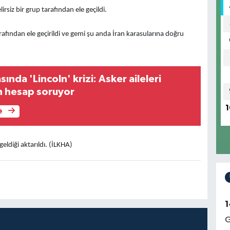
siz bir grup tarafından ele geçildi.
rafından ele geçirildi ve gemi şu anda İran karasularına doğru
da 'Lincoln' krizi: Asker aileleri
 hesap soruyor
1
e
diği aktarıldı. (İLKHA)
1
G