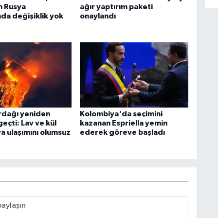
n Rusya
ağır yaptırım paketi
nda değişiklik yok
onaylandı
rdağı yeniden
Kolombiya'da seçimini
geçti: Lav ve kül
kazanan Espriella yemin
va ulaşımını olumsuz
ederek göreve başladı