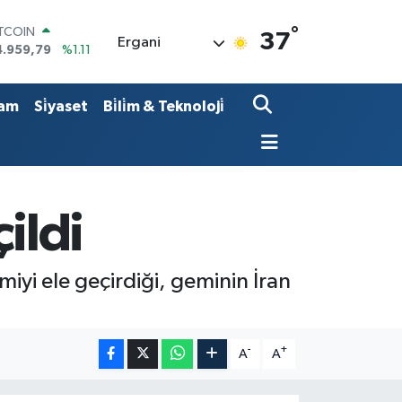
°
ITCOIN
37
Ergani
4.959,79
%1.11
OLAR
7,7436
%0.18
URO
am
Si̇yaset
Bi̇li̇m & Teknoloji̇
5,2510
%0.32
TERLİN
4,4811
%0.38
RAM ALTIN
660.55
%0.03
İST100
ildi
3.779
%-14
gemiyi ele geçirdiği, geminin İran
-
+
A
A