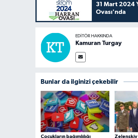
31 Mart 2024 Y
Ovası'nda
EDITÖR HAKKINDA
Kamuran Turgay
Bunlar da ilginizi çekebilir
Çocukların bağımlılığı
Zelenskiy