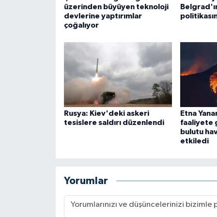
üzerinden büyüyen teknoloji
Belgrad'ı
devlerine yaptırımlar
politikası
çoğalıyor
Rusya: Kiev'deki askeri
Etna Yana
tesislere saldırı düzenlendi
faaliyete 
bulutu ha
etkiledi
Yorumlar