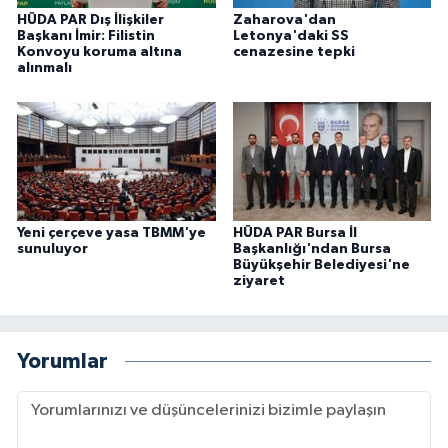
HÜDA PAR Dış İlişkiler
Zaharova'dan
Başkanı İmir: Filistin
Letonya'daki SS
Konvoyu koruma altına
cenazesine tepki
alınmalı
Yeni çerçeve yasa TBMM'ye
HÜDA PAR Bursa İl
sunuluyor
Başkanlığı'ndan Bursa
Büyükşehir Belediyesi'ne
ziyaret
Yorumlar