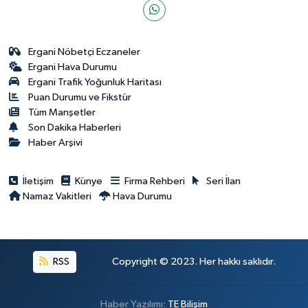
Ergani Nöbetçi Eczaneler
Ergani Hava Durumu
Ergani Trafik Yoğunluk Haritası
Puan Durumu ve Fikstür
Tüm Manşetler
Son Dakika Haberleri
Haber Arşivi
İletişim
Künye
Firma Rehberi
Seri İlan
Namaz Vakitleri
Hava Durumu
RSS
Copyright © 2023. Her hakkı saklıdır.
Haber Yazılımı:
TE Bilişim