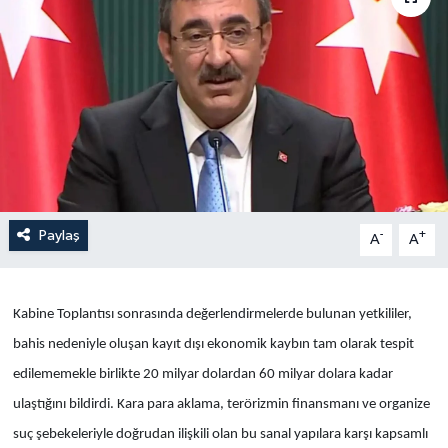
Yaşam
Anali̇z
Bi̇li̇m & Teknoloji̇
Dünya
Paylaş
-
+
Eği̇ti̇m
A
A
Kabine Toplantısı sonrasında değerlendirmelerde bulunan yetkililer,
bahis nedeniyle oluşan kayıt dışı ekonomik kaybın tam olarak tespit
edilememekle birlikte 20 milyar dolardan 60 milyar dolara kadar
ulaştığını bildirdi. Kara para aklama, terörizmin finansmanı ve organize
suç şebekeleriyle doğrudan ilişkili olan bu sanal yapılara karşı kapsamlı