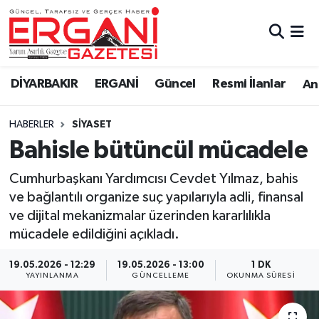
DİYARBAKIR
BİSMİL
Ergani Nöbetçi Eczaneler
DİYARBAKIR
ERGANİ
Güncel
Resmi İlanlar
Ana
BAĞLAR
ERGANİ
Ergani Hava Durumu
HABERLER
SİYASET
Güncel
Ergani Trafik Yoğunluk Haritası
Bahisle bütüncül mücadele
Eği̇ti̇m
Süper Lig Puan Durumu ve Fikstür
Cumhurbaşkanı Yardımcısı Cevdet Yılmaz, bahis
ve bağlantılı organize suç yapılarıyla adli, finansal
Resmi İlanlar
Tüm Manşetler
ve dijital mekanizmalar üzerinden kararlılıkla
mücadele edildiğini açıkladı.
Sağlık
Son Dakika Haberleri
19.05.2026 - 12:29
19.05.2026 - 13:00
1 DK
Si̇yaset
Haber Arşivi
YAYINLANMA
GÜNCELLEME
OKUNMA SÜRESI
Spor