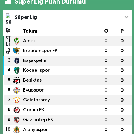
Süper Lig Puan Durumu
Süper Lig
#
Takım
O
P
1
Amed
0
0
2
Erzurumspor FK
0
0
3
Başakşehir
0
0
4
Kocaelispor
0
0
5
Beşiktaş
0
0
6
Eyüpspor
0
0
7
Galatasaray
0
0
8
Çorum FK
0
0
9
Gaziantep FK
0
0
10
Alanyaspor
0
0