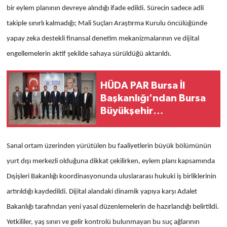
bir eylem planının devreye alındığı ifade edildi. Sürecin sadece adli
takiple sınırlı kalmadığı; Mali Suçları Araştırma Kurulu öncülüğünde
yapay zeka destekli finansal denetim mekanizmalarının ve dijital
engellemelerin aktif şekilde sahaya sürüldüğü aktarıldı.
HÜDA PAR Bursa İl
Başkanlığı'ndan Bursa
Büyükşehir
Belediyesi'ne ziyaret
Sanal ortam üzerinden yürütülen bu faaliyetlerin büyük bölümünün
yurt dışı merkezli olduğuna dikkat çekilirken, eylem planı kapsamında
Dışişleri Bakanlığı koordinasyonunda uluslararası hukuki iş birliklerinin
artırıldığı kaydedildi. Dijital alandaki dinamik yapıya karşı Adalet
Bakanlığı tarafından yeni yasal düzenlemelerin de hazırlandığı belirtildi.
Yetkililer, yaş sınırı ve gelir kontrolü bulunmayan bu suç ağlarının