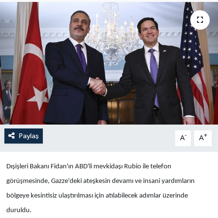
Yaşam
Anali̇z
Bi̇li̇m & Teknoloji̇
Dünya
Eği̇ti̇m
Paylaş
-
+
A
A
Dışişleri Bakanı Fidan'ın ABD'li mevkidaşı Rubio ile telefon
görüşmesinde, Gazze'deki ateşkesin devamı ve insani yardımların
bölgeye kesintisiz ulaştırılması için atılabilecek adımlar üzerinde
duruldu.