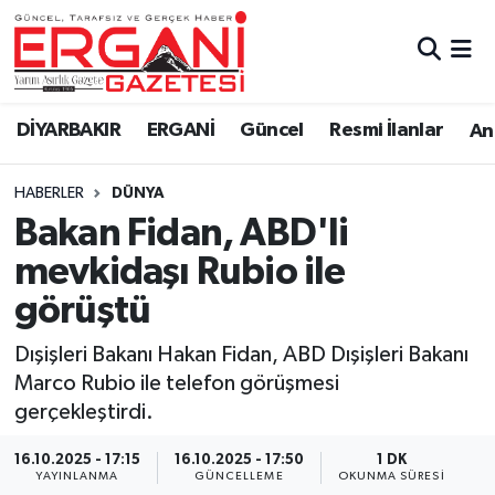
DİYARBAKIR
BİSMİL
Ergani Nöbetçi Eczaneler
DİYARBAKIR
ERGANİ
Güncel
Resmi İlanlar
Ana
BAĞLAR
ERGANİ
Ergani Hava Durumu
HABERLER
DÜNYA
Güncel
Ergani Trafik Yoğunluk Haritası
Bakan Fidan, ABD'li
Eği̇ti̇m
Süper Lig Puan Durumu ve Fikstür
mevkidaşı Rubio ile
görüştü
Resmi İlanlar
Tüm Manşetler
Dışişleri Bakanı Hakan Fidan, ABD Dışişleri Bakanı
Sağlık
Son Dakika Haberleri
Marco Rubio ile telefon görüşmesi
gerçekleştirdi.
Si̇yaset
Haber Arşivi
16.10.2025 - 17:15
16.10.2025 - 17:50
1 DK
Spor
YAYINLANMA
GÜNCELLEME
OKUNMA SÜRESI