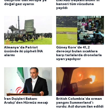
Gazprom'dan Avrupa'ya
Eski ABD başkanı Biden'in
doğal gaz uyarısı
kanseri tüm vücuduna
yayıldı
Almanya'da Patriot
Güney Kore'de 41,2
üssünde iki şüpheli İHA
dereceyi bulan sıcaklara
alarmı
karşı tarlalarda dronelarla
uyarı yapılıyor
İran Dışişleri Bakanı
British Columbia'da orman
Arakçi'den Hürmüz mesajı
yangını Summerland'ı
vurdu: Acil durum ilan edildi