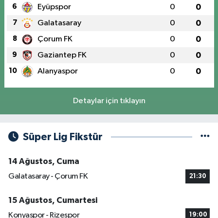
6
Eyüpspor
0
0
7
Galatasaray
0
0
8
Çorum FK
0
0
9
Gaziantep FK
0
0
10
Alanyaspor
0
0
Detaylar için tıklayın
Süper Lig Fikstür
14 Ağustos, Cuma
Galatasaray - Çorum FK
21:30
15 Ağustos, Cumartesi
Konyaspor - Rizespor
19:00