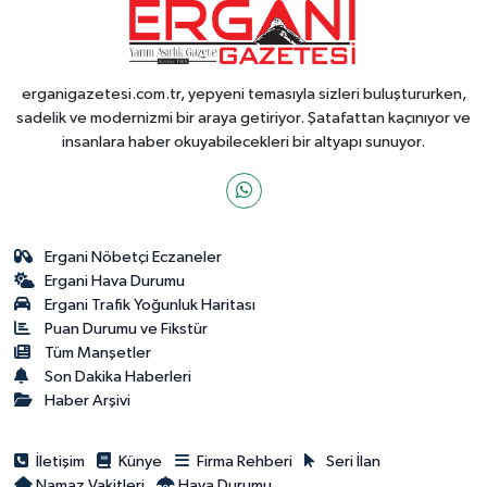
erganigazetesi.com.tr, yepyeni temasıyla sizleri buluştururken,
sadelik ve modernizmi bir araya getiriyor. Şatafattan kaçınıyor ve
insanlara haber okuyabilecekleri bir altyapı sunuyor.
Ergani Nöbetçi Eczaneler
Ergani Hava Durumu
Ergani Trafik Yoğunluk Haritası
Puan Durumu ve Fikstür
Tüm Manşetler
Son Dakika Haberleri
Haber Arşivi
İletişim
Künye
Firma Rehberi
Seri İlan
Namaz Vakitleri
Hava Durumu