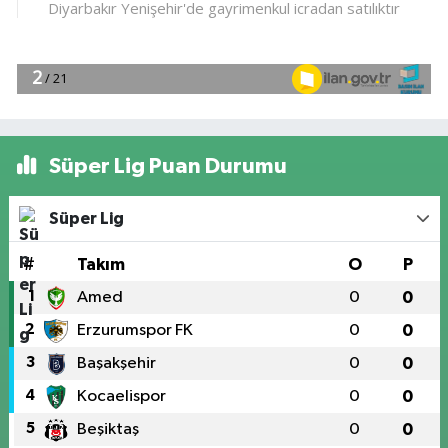
Süper Lig Puan Durumu
Süper Lig
#
Takım
O
P
1
Amed
0
0
2
Erzurumspor FK
0
0
3
Başakşehir
0
0
4
Kocaelispor
0
0
5
Beşiktaş
0
0