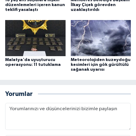
18 yaş altı suçlulara ilişkin
Menderes Belediye Başkanı
düzenlemeleri içeren kanun
İlkay Çiçek görevden
teklifi yasalaştı
uzaklaştırıldı
Malatya'da uyuşturucu
Meteorolojiden kuzeydoğu
operasyonu: 11 tutuklama
kesimleri için gök gürültülü
sağanak uyarısı
Yorumlar