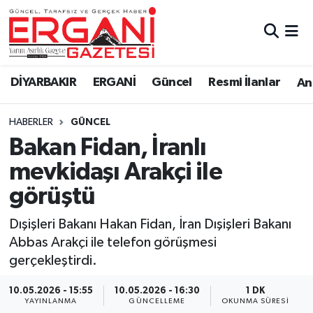
DİYARBAKIR
BİSMİL
Ergani Nöbetçi Eczaneler
DİYARBAKIR
ERGANİ
Güncel
Resmi İlanlar
Ana
BAĞLAR
ERGANİ
Ergani Hava Durumu
HABERLER
GÜNCEL
Güncel
Ergani Trafik Yoğunluk Haritası
Bakan Fidan, İranlı
Eği̇ti̇m
Süper Lig Puan Durumu ve Fikstür
mevkidaşı Arakçi ile
görüştü
Resmi İlanlar
Tüm Manşetler
Dışişleri Bakanı Hakan Fidan, İran Dışişleri Bakanı
Sağlık
Son Dakika Haberleri
Abbas Arakçi ile telefon görüşmesi
gerçekleştirdi.
Si̇yaset
Haber Arşivi
10.05.2026 - 15:55
10.05.2026 - 16:30
1 DK
Spor
YAYINLANMA
GÜNCELLEME
OKUNMA SÜRESI