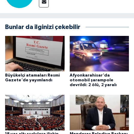
Bunlar da ilginizi çekebilir
Büyükelçi atamaları Resmi
Afyonkarahisar'da
Gazete'de yayımlandı
otomobil şarampole
devrildi: 2 ölü, 2 yaralı