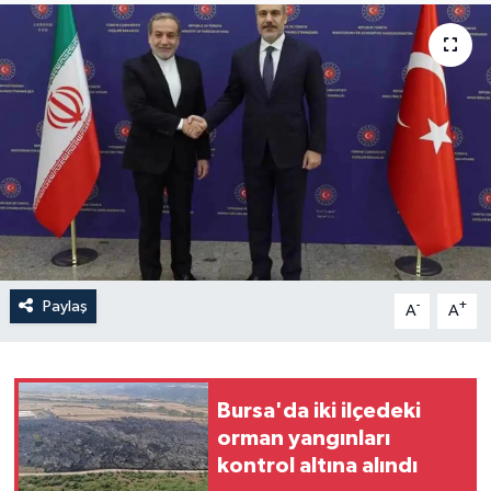
Yaşam
Anali̇z
Bi̇li̇m & Teknoloji̇
Dünya
Eği̇ti̇m
Paylaş
-
+
A
A
Bursa'da iki ilçedeki
orman yangınları
kontrol altına alındı