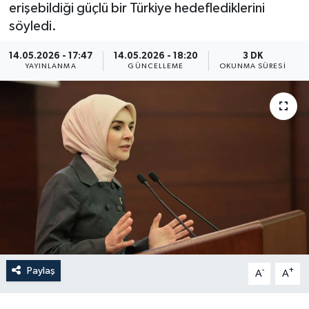
erişebildiği güçlü bir Türkiye hedeflediklerini
Yaşam
söyledi.
14.05.2026 - 17:47
14.05.2026 - 18:20
3 DK
Anali̇z
YAYINLANMA
GÜNCELLEME
OKUNMA SÜRESI
Bi̇li̇m & Teknoloji̇
Dünya
Eği̇ti̇m
Paylaş
-
+
A
A