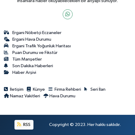
insanlara haber okuyabilecekleri bir altyapı sunuyor.
Ergani Nöbetçi Eczaneler
Ergani Hava Durumu
Ergani Trafik Yoğunluk Haritası
Puan Durumu ve Fikstür
Tüm Manşetler
Son Dakika Haberleri
Haber Arşivi
İletişim
Künye
Firma Rehberi
Seri İlan
Namaz Vakitleri
Hava Durumu
RSS
Copyright © 2023. Her hakkı saklıdır.