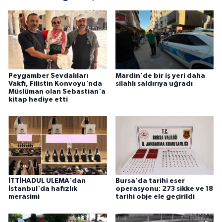
Peygamber Sevdalıları
Mardin'de bir iş yeri daha
Vakfı, Filistin Konvoyu'nda
silahlı saldırıya uğradı
Müslüman olan Sebastian'a
kitap hediye etti
İTTİHADUL ULEMA'dan
Bursa'da tarihi eser
İstanbul'da hafızlık
operasyonu: 273 sikke ve 18
merasimi
tarihi obje ele geçirildi