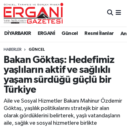
DİYARBAKIR
BİSMİL
Ergani Nöbetçi Eczaneler
DİYARBAKIR
ERGANİ
Güncel
Resmi İlanlar
Ana
BAĞLAR
ERGANİ
Ergani Hava Durumu
HABERLER
GÜNCEL
Güncel
Ergani Trafik Yoğunluk Haritası
Bakan Göktaş: Hedefimiz
Eği̇ti̇m
Süper Lig Puan Durumu ve Fikstür
yaşlıların aktif ve sağlıklı
yaşam sürdüğü güçlü bir
Resmi İlanlar
Tüm Manşetler
Türkiye
Sağlık
Son Dakika Haberleri
Aile ve Sosyal Hizmetler Bakanı Mahinur Özdemir
Göktaş, yaşlılık politikalarını stratejik bir alan
Si̇yaset
Haber Arşivi
olarak gördüklerini belirterek, yaşlı vatandaşların
aile, sağlık ve sosyal hizmetlere birlikte
Spor