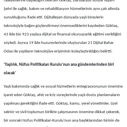
faaliyetlerine başladığını belirten Göktaş, Darülaceze Sosyal Yaşam
Şehri ile sağlık, bakım ve rehabilitasyon hizmetlerinin aynı çatı altında
sunulduğunu ifade etti. Dijitalleşen dünyada yaşlı bireylerin
teknolojiyle bağını güçlendirmeyi önemsediklerini kaydeden Göktaş,
43 ilde bin 923 yaşlıya dijital ve finansal okuryazarlık eğitimi verildiğini
söyledi. Ayrıca 19 ilde huzurevlerinde oluşturulan 21 Dijital Bahar
Odası ile yaşlıların teknolojiye erişiminin kolaylaştırıldığını belirtti.
'Yaşlılık, Nüfus Politikaları Kurulu'nun ana gündemlerinden biri
olacak'
Yaşlı bakımında sağlık ve sosyal hizmetlerin entegrasyonunun önemine
işaret eden Göktaş, afet ve kriz süreçlerinde yaşlı dostu planlamaların
yapılması gerektiğini ifade etti. Göktaş, kamu, yerel yönetimler, özel
sektör ve sivil toplumun birlikte çalışmasının önemine dikkat çekerek,
bir sonraki Nüfus Politikaları Kurulu'nun ana başlıklarından birinin de