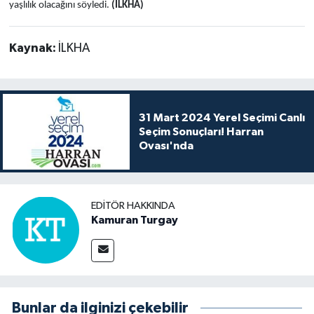
yaşlılık olacağını söyledi.
(İLKHA)
Kaynak:
İLKHA
31 Mart 2024 Yerel Seçimi Canlı
Seçim Sonuçları! Harran
Ovası'nda
EDITÖR HAKKINDA
Kamuran Turgay
Bunlar da ilginizi çekebilir