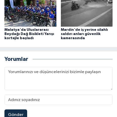
Malatya'da Uluslararası
Mardin'de iş yerine silahlı
Beydağı Dağ Bisikleti Yarışı
saldırı anları güvenlik
kortejle başladı
kamerasında
Yorumlar
Gönder