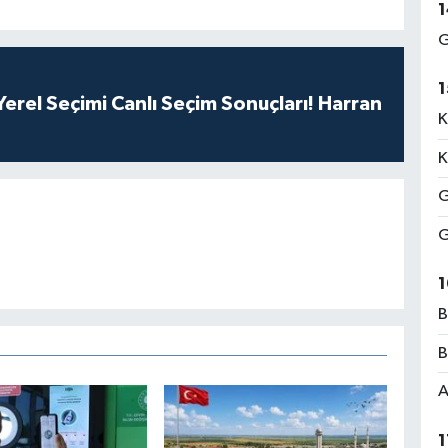
1
G
1
erel Seçimi Canlı Seçim Sonuçları! Harran
K
K
G
G
1
B
B
A
1