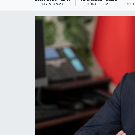
YAYINLANMA
GÜNCELLEME
OKU
Yaşam
Anali̇z
Bi̇li̇m & Teknoloji̇
Dünya
Eği̇ti̇m