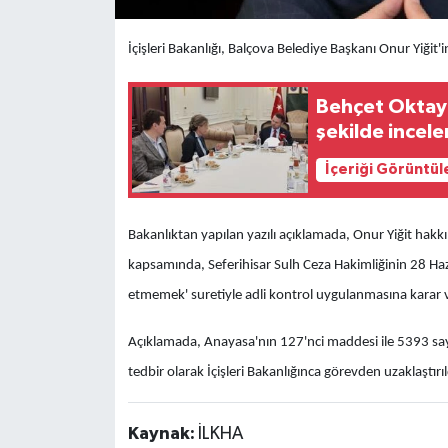
İçişleri Bakanlığı, Balçova Belediye Başkanı Onur Yiğit'i
Behçet Oktay'
şekilde incel
İçeriği Görüntül
Bakanlıktan yapılan yazılı açıklamada, Onur Yiğit ha
kapsamında, Seferihisar Sulh Ceza Hakimliğinin 28 Haz
etmemek' suretiyle adli kontrol uygulanmasına karar veri
Açıklamada, Anayasa'nın 127'nci maddesi ile 5393 sayı
tedbir olarak İçişleri Bakanlığınca görevden uzaklaştırı
Kaynak:
İLKHA