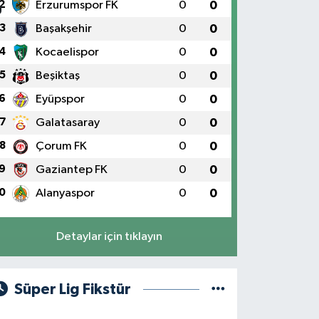
2
Erzurumspor FK
0
0
3
Başakşehir
0
0
4
Kocaelispor
0
0
5
Beşiktaş
0
0
6
Eyüpspor
0
0
7
Galatasaray
0
0
8
Çorum FK
0
0
9
Gaziantep FK
0
0
0
Alanyaspor
0
0
Detaylar için tıklayın
Süper Lig Fikstür