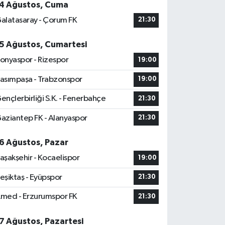
4 Ağustos, Cuma
alatasaray - Çorum FK
21:30
5 Ağustos, Cumartesi
onyaspor - Rizespor
19:00
asımpaşa - Trabzonspor
19:00
ençlerbirliği S.K. - Fenerbahçe
21:30
aziantep FK - Alanyaspor
21:30
6 Ağustos, Pazar
aşakşehir - Kocaelispor
19:00
eşiktaş - Eyüpspor
21:30
med - Erzurumspor FK
21:30
7 Ağustos, Pazartesi