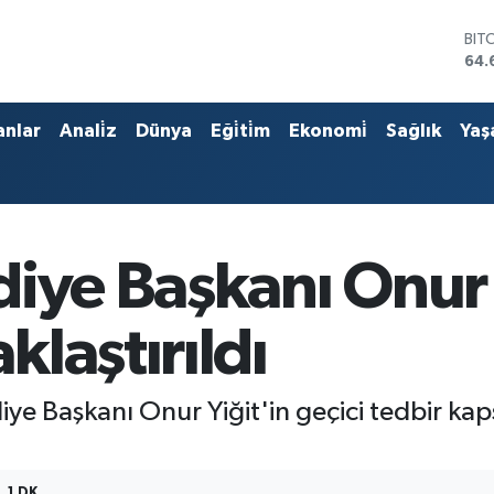
BIT
64.
DO
47,
EU
anlar
Anali̇z
Dünya
Eği̇ti̇m
Ekonomi̇
Sağlık
Yaş
55,
STE
64,
GRA
651
BİS
diye Başkanı Onur 
13.
laştırıldı
ediye Başkanı Onur Yiğit'in geçici tedbir 
1 DK