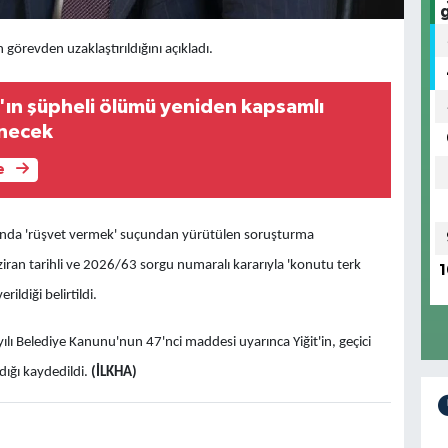
n görevden uzaklaştırıldığını açıkladı.
ın şüpheli ölümü yeniden kapsamlı
enecek
e
kkında 'rüşvet vermek' suçundan yürütülen soruşturma
iran tarihli ve 2026/63 sorgu numaralı kararıyla 'konutu terk
1
ldiği belirtildi.
lı Belediye Kanunu'nun 47'nci maddesi uyarınca Yiğit'in, geçici
ldığı kaydedildi.
(İLKHA)