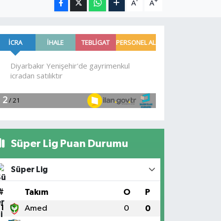
-
+
A
A
Süper Lig Puan Durumu
Süper Lig
#
Takım
O
P
1
Amed
0
0