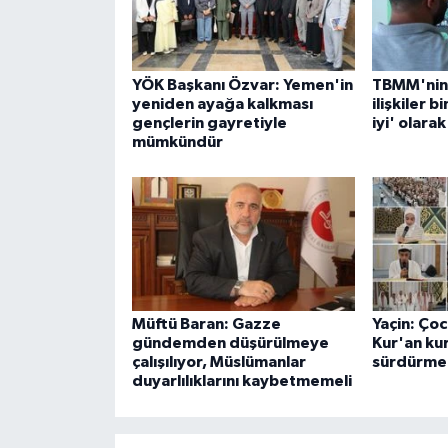
YÖK Başkanı Özvar: Yemen'in
TBMM'nin 
yeniden ayağa kalkması
ilişkiler 
gençlerin gayretiyle
iyi' olarak
mümkündür
Müftü Baran: Gazze
Yaçin: Çoc
gündemden düşürülmeye
Kur'an kur
çalışılıyor, Müslümanlar
sürdürmel
duyarlılıklarını kaybetmemeli