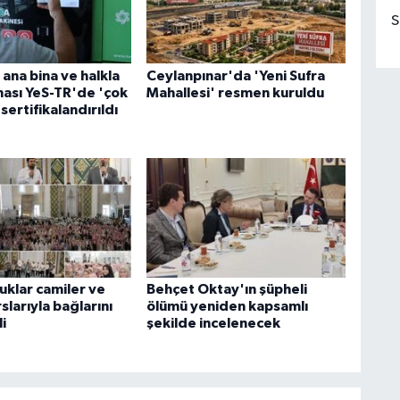
S
ana bina ve halkla
Ceylanpınar'da 'Yeni Sufra
binası YeS-TR'de 'çok
Mahallesi' resmen kuruldu
 sertifikalandırıldı
uklar camiler ve
Behçet Oktay'ın şüpheli
slarıyla bağlarını
ölümü yeniden kapsamlı
i
şekilde incelenecek