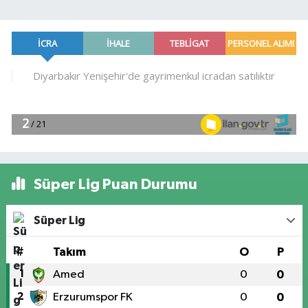
Süper Lig Puan Durumu
Süper Lig
#
Takım
O
P
1
Amed
0
0
2
Erzurumspor FK
0
0