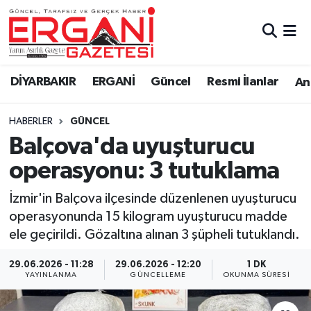
DİYARBAKIR
BİSMİL
Ergani Nöbetçi Eczaneler
DİYARBAKIR
ERGANİ
Güncel
Resmi İlanlar
Ana
BAĞLAR
ERGANİ
Ergani Hava Durumu
HABERLER
GÜNCEL
Güncel
Ergani Trafik Yoğunluk Haritası
Balçova'da uyuşturucu
Eği̇ti̇m
Süper Lig Puan Durumu ve Fikstür
operasyonu: 3 tutuklama
Resmi İlanlar
Tüm Manşetler
İzmir'in Balçova ilçesinde düzenlenen uyuşturucu
operasyonunda 15 kilogram uyuşturucu madde
Sağlık
Son Dakika Haberleri
ele geçirildi. Gözaltına alınan 3 şüpheli tutuklandı.
Si̇yaset
Haber Arşivi
29.06.2026 - 11:28
29.06.2026 - 12:20
1 DK
YAYINLANMA
GÜNCELLEME
OKUNMA SÜRESI
Spor