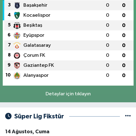
3
Başakşehir
0
0
4
Kocaelispor
0
0
5
Beşiktaş
0
0
6
Eyüpspor
0
0
7
Galatasaray
0
0
8
Çorum FK
0
0
9
Gaziantep FK
0
0
10
Alanyaspor
0
0
Detaylar için tıklayın
Süper Lig Fikstür
14 Ağustos, Cuma