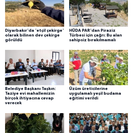
Diyarbakır'da 'etçil çekirge'
HÜDA PAR'dan Piraziz
olarak bilinen dev çekirge
Türbesi için çağrı: Bu alan
görüldü
sahipsiz bırakılmamalı
Belediye Başkanı Taşkın:
Üzüm üreticilerine
Taziye evi mahallemizin
uygulamalı yeşil budama
birçok ihtiyacına cevap
eğitimi verildi
verecek