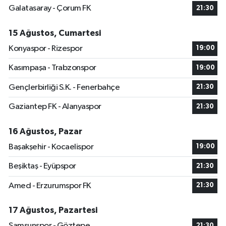
Galatasaray - Çorum FK
21:30
15 Ağustos, Cumartesi
Konyaspor - Rizespor
19:00
Kasımpaşa - Trabzonspor
19:00
Gençlerbirliği S.K. - Fenerbahçe
21:30
Gaziantep FK - Alanyaspor
21:30
16 Ağustos, Pazar
Başakşehir - Kocaelispor
19:00
Beşiktaş - Eyüpspor
21:30
Amed - Erzurumspor FK
21:30
17 Ağustos, Pazartesi
Samsunspor - Göztepe
21:30