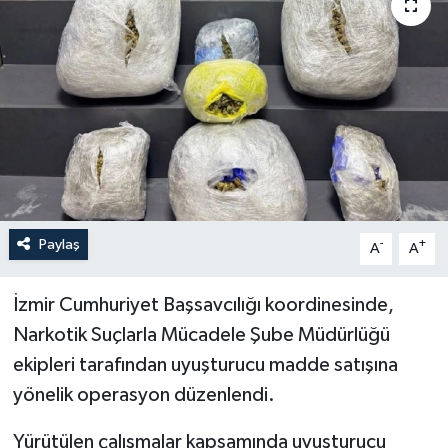
Yaşam
Anali̇z
Bi̇li̇m & Teknoloji̇
Dünya
Eği̇ti̇m
Paylaş
-
+
A
A
İzmir Cumhuriyet Başsavcılığı koordinesinde,
Narkotik Suçlarla Mücadele Şube Müdürlüğü
ekipleri tarafından uyuşturucu madde satışına
yönelik operasyon düzenlendi.
Yürütülen çalışmalar kapsamında uyuşturucu