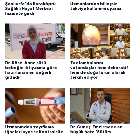
Şanlıurfa'da Karaköprü
Uzmanlardan bilinçsiz
Sağlıklı Hayat Merkezi
takviye kullanımı uyarısı
hizmete girdi
Dr. Köse: Anne sütü
Tuz lambalarını
bebeğin ihtiyacına göre
vatandaşlar hem dekoratif
hazırlanan en değerli
hem de doğal ürün olarak
gıdadır
tercih ediyor
Uzmanından zayıflama
Dr. Güneş: Emzirmede en
iğneleri uyarısı: Kontrolsüz
büyük hata 'Sütüm