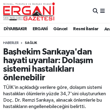
DİYARBAKIR
BİSMİL
Ergani Nöbetçi Eczaneler
DİYARBAKIR
ERGANİ
Güncel
Resmi İlanlar
Ana
BAĞLAR
ERGANİ
Ergani Hava Durumu
HABERLER
SAĞLIK
Güncel
Ergani Trafik Yoğunluk Haritası
Başhekim Sarıkaya'dan
Eği̇ti̇m
Süper Lig Puan Durumu ve Fikstür
hayati uyarılar: Dolaşım
sistemi hastalıkları
Resmi İlanlar
Tüm Manşetler
önlenebilir
Sağlık
Son Dakika Haberleri
TÜİK'in açıkladığı verilere göre, dolaşım sistemi
hastalıkları ölümlerin yüzde 34,7'sini oluştururken
Si̇yaset
Haber Arşivi
Doç. Dr. Remzi Sarıkaya, alınacak önlemlerle bu
hastalıkların engellenebileceğini belirtti.
Spor