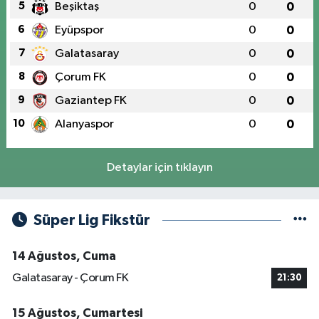
5
Beşiktaş
0
0
6
Eyüpspor
0
0
7
Galatasaray
0
0
8
Çorum FK
0
0
9
Gaziantep FK
0
0
10
Alanyaspor
0
0
Detaylar için tıklayın
Süper Lig Fikstür
14 Ağustos, Cuma
Galatasaray - Çorum FK
21:30
15 Ağustos, Cumartesi