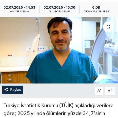
02.07.2026 - 14:53
02.07.2026 - 15:30
6 DK
Yaşam
YAYINLANMA
GÜNCELLEME
OKUNMA SÜRESI
Anali̇z
Bi̇li̇m & Teknoloji̇
Dünya
Eği̇ti̇m
Paylaş
-
+
A
A
Türkiye İstatistik Kurumu (TÜİK) açıkladığı verilere
göre; 2025 yılında ölümlerin yüzde 34,7'sinin