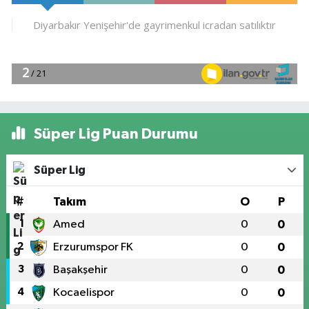
Süper Lig Puan Durumu
Süper Lig
#
Takım
O
P
1
Amed
0
0
2
Erzurumspor FK
0
0
3
Başakşehir
0
0
4
Kocaelispor
0
0